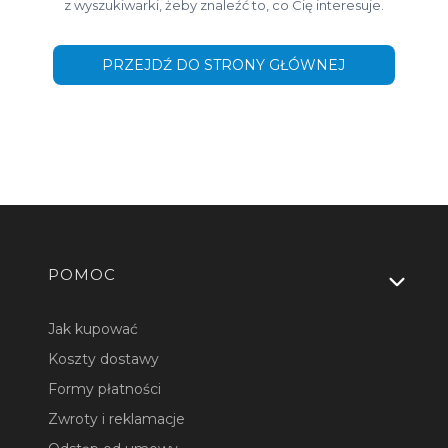
z wyszukiwarki, żeby znaleźć to, co Cię interesuje.
PRZEJDŹ DO STRONY GŁÓWNEJ
Linki w stopce
POMOC
Jak kupować
Koszty dostawy
Formy płatności
Zwroty i reklamacje