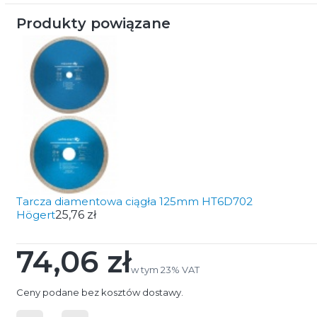
Produkty powiązane
Tarcza diamentowa ciągła 125mm HT6D702
Högert
25,76 zł
74,06 zł
Cena
w tym 23% VAT
w tym
23%
VAT
Ceny podane bez kosztów dostawy.