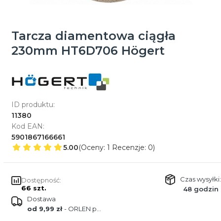
Tarcza diamentowa ciągła
230mm HT6D706 Högert
ID produktu:
11380
Kod EAN:
5901867166661
5.00
(Oceny: 1 Recenzje: 0)
Czas wysyłki:
Dostępność:
66 szt.
48 godzin
Dostawa
od 9,99 zł
- ORLEN paczka