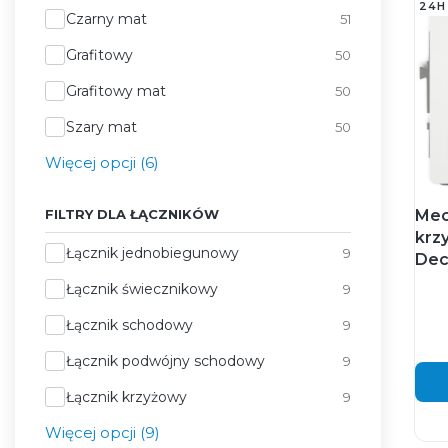
24H
Czarny mat
51
Grafitowy
50
Grafitowy mat
50
Szary mat
50
Więcej opcji (6)
FILTRY DLA ŁĄCZNIKÓW
Mec
krz
Filtry dla łączników
Łącznik jednobiegunowy
9
Dec
Łącznik świecznikowy
9
Łącznik schodowy
9
Łącznik podwójny schodowy
9
Łącznik krzyżowy
9
Więcej opcji (9)