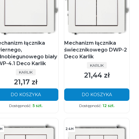
chanizm łącznika
Mechanizm łącznika
iernego,
świecznikowego DWP-2
dnobiegunowego biały
Deco Karlik
P-4.1 Deco Karlik
PRODUCENT
KARLIK
PRODUCENT
KARLIK
21,44 zł
Cena
21,17 zł
Cena
DO KOSZYKA
DO KOSZYKA
Dostępność:
5 szt.
Dostępność:
12 szt.
H
24H