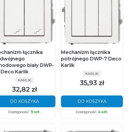
chanizm łącznika
Mechanizm łącznika
dwójnego
potrójnego DWP-7 Deco
hodowego biały DWP-
Karlik
 Deco Karlik
PRODUCENT
KARLIK
PRODUCENT
KARLIK
35,93 zł
Cena
32,82 zł
Cena
DO KOSZYKA
DO KOSZYKA
Dostępność:
9 szt.
Dostępność:
4 szt.