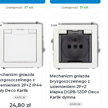
Dostępność:
37 szt.
Dostępność:
31 szt.
H
24H
chanizm gniazda
Mechanizm gniazda
yzgoszczelnego z
bryzgoszczelnego z
iemieniem 2P+Z IP44
uziemieniem 2P+Z
ały Deco Karlik
klapka DGPB-1ZDP Deco
Karlik dymna
PRODUCENT
KARLIK
PRODUCENT
24,80 zł
KARLIK
Cena