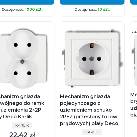
Dostępność:
1000 szt.
Dostępność:
10 szt.
24
Me
hanizm gniazda
Mechanizm gniazda
br
wójnego do ramki
pojedynczego z
uz
 uziemienia 2×2P
uziemieniem schuko
bi
y Deco Karlik
2P+Z (przesłony torów
prądowych) biały Deco
PRODUCENT
KARLIK
PRODUCENT
KARLIK
22,42 zł
Cena