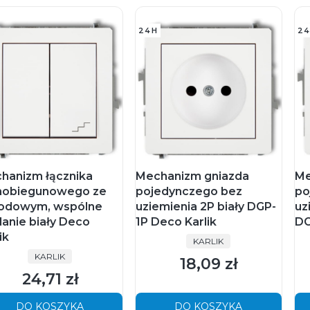
24H
24
hanizm łącznika
Mechanizm gniazda
Me
nobiegunowego ze
pojedynczego bez
po
odowym, wspólne
uziemienia 2P biały DGP-
uz
lanie biały Deco
1P Deco Karlik
DG
ik
PRODUCENT
KARLIK
PRODUCENT
KARLIK
18,09 zł
Cena
24,71 zł
Cena
DO KOSZYKA
DO KOSZYKA