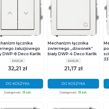
hanizm łącznika
Mechanizm łącznika
Me
ernego żaluzjowego
zwiernego „dzwonek”
po
ły DWP-8 Deco Karlik
biały DWP-4 Deco Karlik
sc
33
PRODUCENT
PRODUCENT
KARLIK
KARLIK
32,21 zł
21,17 zł
Cena
Cena
DO KOSZYKA
DO KOSZYKA
Dostępność:
15 szt.
Dostępność:
15 szt.