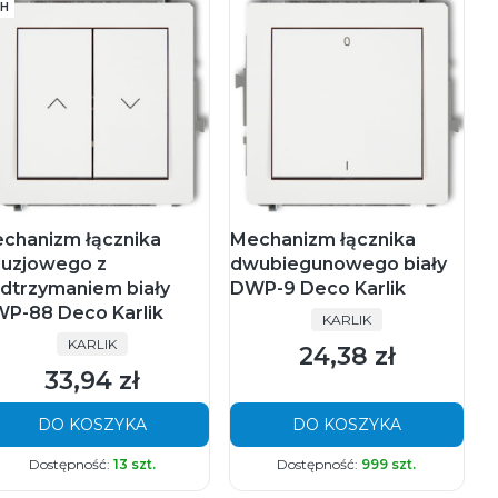
H
chanizm łącznika
Mechanizm łącznika
luzjowego z
dwubiegunowego biały
dtrzymaniem biały
DWP-9 Deco Karlik
P-88 Deco Karlik
PRODUCENT
KARLIK
PRODUCENT
KARLIK
24,38 zł
Cena
33,94 zł
Cena
DO KOSZYKA
DO KOSZYKA
Dostępność:
13 szt.
Dostępność:
999 szt.