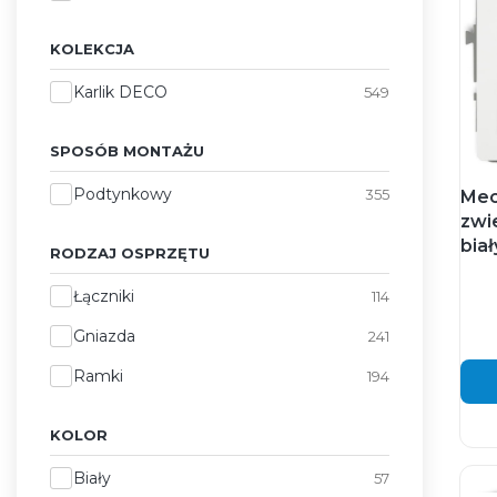
KOLEKCJA
Kolekcja
Karlik DECO
549
SPOSÓB MONTAŻU
Sposób montażu
Podtynkowy
355
Mec
zwi
bia
RODZAJ OSPRZĘTU
Rodzaj osprzętu
Łączniki
114
Gniazda
241
Ramki
194
KOLOR
Kolor
Biały
57