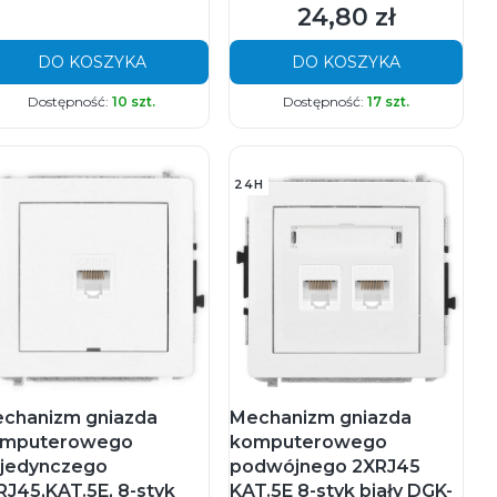
24,80 zł
Cena
DO KOSZYKA
DO KOSZYKA
Dostępność:
10 szt.
Dostępność:
17 szt.
24H
chanizm gniazda
Mechanizm gniazda
mputerowego
komputerowego
jedynczego
podwójnego 2XRJ45
RJ45,KAT.5E, 8-styk
KAT.5E 8-styk biały DGK-