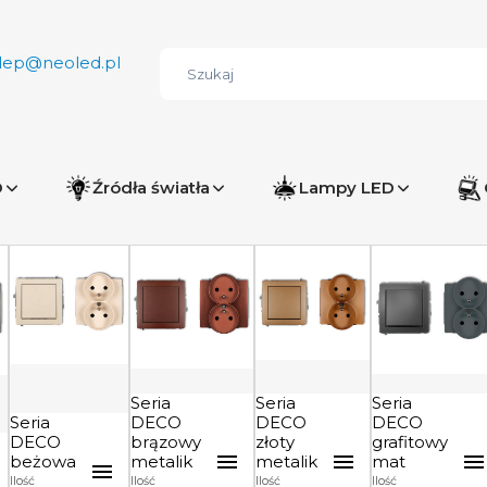
lep@neoled.pl
D
Źródła światła
Lampy LED
Seria
Seria
Seria
Seria
DECO
DECO
DECO
DECO
brązowy
złoty
grafitowy
beżowa
metalik
metalik
mat
Ilość
Ilość
Ilość
Ilość