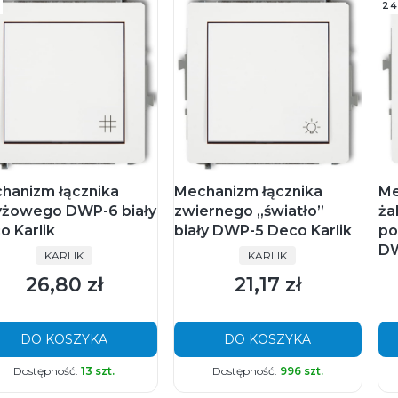
24
hanizm łącznika
Mechanizm łącznika
Me
yżowego DWP-6 biały
zwiernego „światło”
ża
o Karlik
biały DWP-5 Deco Karlik
po
DW
PRODUCENT
PRODUCENT
KARLIK
KARLIK
26,80 zł
21,17 zł
Cena
Cena
DO KOSZYKA
DO KOSZYKA
Dostępność:
13 szt.
Dostępność:
996 szt.