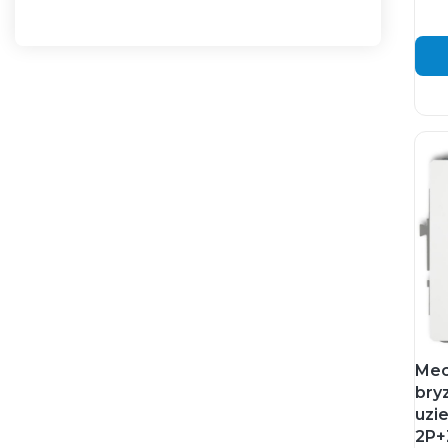
Mec
bry
uzi
2P+