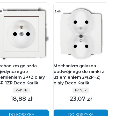
H
24H
chanizm gniazda
Mechanizm gniazda
jedynczego z
podwójnego do ramki z
iemieniem 2P+Z biały
uziemieniem 2×(2P+Z)
P-1ZP Deco Karlik
biały Deco Karlik
PRODUCENT
PRODUCENT
KARLIK
KARLIK
18,88 zł
23,07 zł
Cena
Cena
DO KOSZYKA
DO KOSZYKA