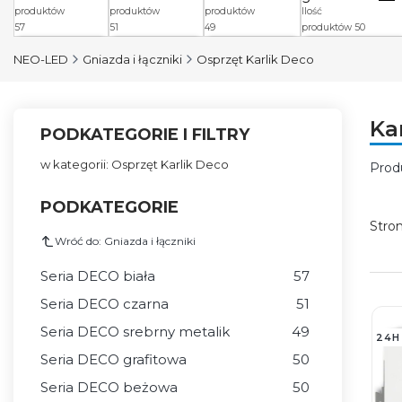
produktów
produktów
produktów
Ilość
57
51
49
produktów 50
Seria DECO
Seria DECO
Seria DECO
Seria DECO
srebrny
NEO-LED
Gniazda i łączniki
Osprzęt Karlik Deco
biała
:
czarna
:
grafitowa
:
metalik
:
Łączniki DECO
Łącznik DECO
Łączniki DECO
Gniazda DECO
białe
czarne
grafitowe
srebrny metalik
Gniazda
Gniazda
Gniazda DECO
Ramki DECO
Ka
DECO białe
DECO czarne
grafitowe
srebrny metalik
PODKATEGORIE I FILTRY
Ramki DECO
Ramki DECO
Ramki DECO
Łącznik DECO
białe
czarne
grafitowe
srebrny metalik
w kategorii: Osprzęt Karlik Deco
Prod
Lis
PODKATEGORIE
Stro
Wróć do: Gniazda i łączniki
Seria DECO biała
57
Seria DECO czarna
51
Seria DECO srebrny metalik
49
24H
Seria DECO grafitowa
50
Seria DECO beżowa
50