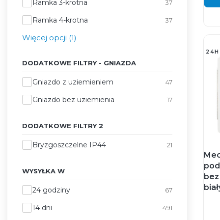
Ramka 3-krotna
37
Ramka 4-krotna
37
Więcej opcji (1)
24H
DODATKOWE FILTRY - GNIAZDA
Dodatkowe filtry - gniazda
Gniazdo z uziemieniem
47
Gniazdo bez uziemienia
17
DODATKOWE FILTRY 2
Dodatkowe Filtry 2
Bryzgoszczelne IP44
21
Mec
pod
WYSYŁKA W
bez
biał
Wysyłka w
24 godziny
67
14 dni
491