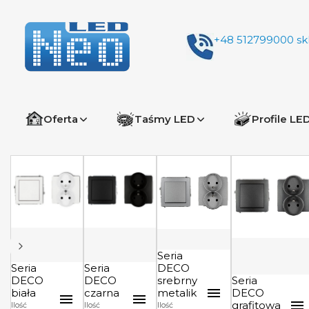
+48 512799000
sk
Oferta
Taśmy LED
Profile LE
Seria
Seria
Seria
DECO
DECO
DECO
srebrny
Seria
biała
czarna
metalik
DECO
grafitowa
Ilość
Ilość
Ilość