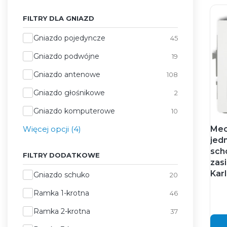
FILTRY DLA GNIAZD
Filtry dla gniazd
Gniazdo pojedyncze
45
Gniazdo podwójne
19
Gniazdo antenowe
108
Gniazdo głośnikowe
2
Gniazdo komputerowe
10
Więcej opcji (4)
Mec
jed
sch
FILTRY DODATKOWE
zasi
Karl
Filtry dodatkowe
Gniazdo schuko
20
Ramka 1-krotna
46
Ramka 2-krotna
37