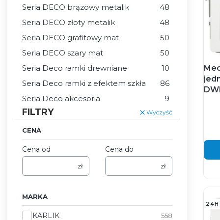
Seria DECO brązowy metalik
48
Seria DECO złoty metalik
48
Seria DECO grafitowy mat
50
Seria DECO szary mat
50
Seria Deco ramki drewniane
10
Mec
jed
Seria Deco ramki z efektem szkła
86
DWP
Seria Deco akcesoria
9
FILTRY
Wyczyść
CENA
Cena od
Cena do
zł
zł
MARKA
24H
Marka
KARLIK
558