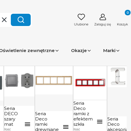
Produk
Wyczyść
Szukaj
Ulubione
Zaloguj się
Koszyk
Oświetlenie zewnętrzne
Okazje
Marki
Seria
Seria
Deco
DECO
Seria
ramki z
szary
Deco
efektem
Seria
mat
ramki
szkła
Deco
drewniane
akcesoria
Ilość
Ilość