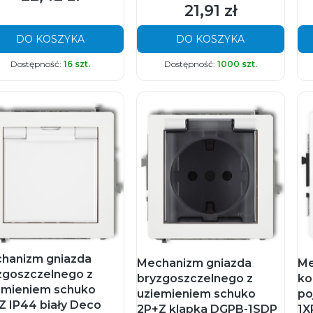
21,91 zł
Cena
DO KOSZYKA
DO KOSZYKA
Dostępność:
16 szt.
Dostępność:
1000 szt.
hanizm gniazda
Mechanizm gniazda
Me
zgoszczelnego z
bryzgoszczelnego z
ko
emieniem schuko
uziemieniem schuko
po
Z IP44 biały Deco
2P+Z klapka DGPB-1SDP
1X