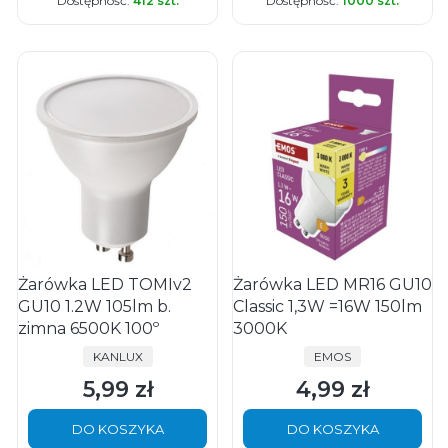
Dostępność:
412 szt.
Dostępność:
1000 szt.
Żarówka LED TOMIv2
Żarówka LED MR16 GU10
GU10 1.2W 105lm b.
Classic 1,3W =16W 150lm
zimna 6500K 100º
3000K
PRODUCENT
PRODUCENT
KANLUX
EMOS
5,99 zł
4,99 zł
Cena
Cena
DO KOSZYKA
DO KOSZYKA