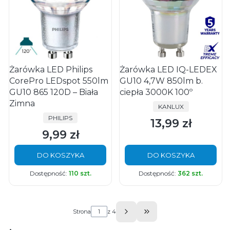
Żarówka LED Philips
Żarówka LED IQ-LEDEX
CorePro LEDspot 550lm
GU10 4,7W 850lm b.
GU10 865 120D – Biała
ciepła 3000K 100º
Zimna
PRODUCENT
KANLUX
PRODUCENT
PHILIPS
13,99 zł
Cena
9,99 zł
Cena
DO KOSZYKA
DO KOSZYKA
Dostępność:
110 szt.
Dostępność:
362 szt.
Strona
z 4
Przejdź do ostatniej s