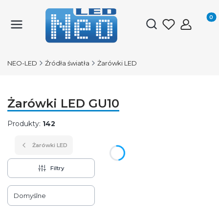
Produk
Otwórz wyszukiwark
NEO-LED
Źródła światła
Żarówki LED
Żarówki LED GU10
Produkty:
142
Żarówki LED
Filtry
Lista produktów
Domyślne