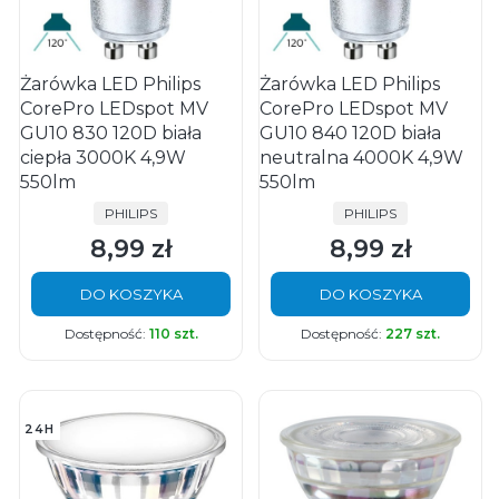
Żarówka LED Philips
Żarówka LED Philips
CorePro LEDspot MV
CorePro LEDspot MV
GU10 830 120D biała
GU10 840 120D biała
ciepła 3000K 4,9W
neutralna 4000K 4,9W
550lm
550lm
PRODUCENT
PRODUCENT
PHILIPS
PHILIPS
8,99 zł
8,99 zł
Cena
Cena
DO KOSZYKA
DO KOSZYKA
Dostępność:
110 szt.
Dostępność:
227 szt.
24H