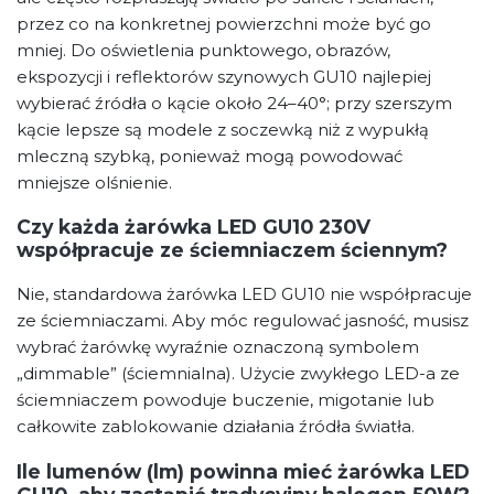
przez co na konkretnej powierzchni może być go
mniej. Do oświetlenia punktowego, obrazów,
ekspozycji i reflektorów szynowych GU10 najlepiej
wybierać źródła o kącie około 24–40°; przy szerszym
kącie lepsze są modele z soczewką niż z wypukłą
mleczną szybką, ponieważ mogą powodować
mniejsze olśnienie.
Czy każda żarówka LED GU10 230V
współpracuje ze ściemniaczem ściennym?
Nie, standardowa żarówka LED GU10 nie współpracuje
ze ściemniaczami. Aby móc regulować jasność, musisz
wybrać żarówkę wyraźnie oznaczoną symbolem
„dimmable” (ściemnialna). Użycie zwykłego LED-a ze
ściemniaczem powoduje buczenie, migotanie lub
całkowite zablokowanie działania źródła światła.
Ile lumenów (lm) powinna mieć żarówka LED