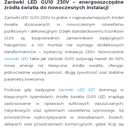
Żarówki LED GU10 230V – energooszczędne
źródła światła do nowoczesnych instalacji
Żarówki LED GU10 230V to jedne z najpopularniejszych źródeł
światła stosowanych w nowoczesnym oświetleniu
punktowym i dekoracyjnym. Dzięki standardowemu trzonkowi
GU10 są bezpośrednim zamiennikiem tradycyjnych
halogenów, a ich montaż nie wymaga dodatkowych
transformatorów – wystarczy instalacja 230V. Nowoczesne
żarówki LED
takie jak żarówki GU10 zużywają nawet do 90%
mniej energii niż klasyczne źródła światła, oferując
jednocześnie wysoką jasność, długą żywotność oraz stabilne
parametry świecenia.
Podczas gdy tradycyjne
żarówki LED E27
dominują w
klasycznych żyrandolach, źródła światła GU10 LED znajdują
zastosowanie w oprawach sufitowych wpuszczanych,
natynkowych oraz systemach oświetlenia szynowego. Są
powszechnie wykorzystywane w mieszkaniach, biurach,
sklepach oraz przestrzeniach komercyjnych, gdzie liczy się