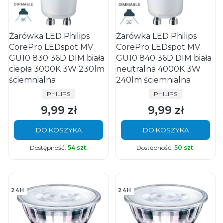
Żarówka LED Philips
Żarówka LED Philips
CorePro LEDspot MV
CorePro LEDspot MV
GU10 830 36D DIM biała
GU10 840 36D DIM biała
ciepła 3000K 3W 230lm
neutralna 4000K 3W
ściemnialna
240lm ściemnialna
PRODUCENT
PRODUCENT
PHILIPS
PHILIPS
9,99 zł
9,99 zł
Cena
Cena
DO KOSZYKA
DO KOSZYKA
Dostępność:
54 szt.
Dostępność:
50 szt.
24H
24H