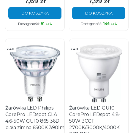
7,69 zł
7,99 zł
Cena
Cena
DO KOSZYKA
DO KOSZYKA
Dostępność:
91 szt.
Dostępność:
146 szt.
24H
24H
Żarówka LED Philips
Żarówka LED GU10
CorePro LEDspot CLA
CorePro LEDspot 4.8-
4.6-50W GU10 865 36D
50W 3CCT
biała zimna 6500K 390lm
2700K/3000K/4000K