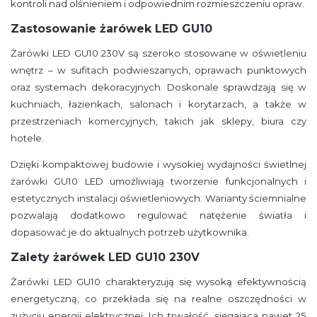
kontroli nad olśnieniem i odpowiednim rozmieszczeniu opraw.
Zastosowanie żarówek LED GU10
Żarówki LED GU10 230V są szeroko stosowane w oświetleniu
wnętrz – w sufitach podwieszanych, oprawach punktowych
oraz systemach dekoracyjnych. Doskonale sprawdzają się w
kuchniach, łazienkach, salonach i korytarzach, a także w
przestrzeniach komercyjnych, takich jak sklepy, biura czy
hotele.
Dzięki kompaktowej budowie i wysokiej wydajności świetlnej
żarówki GU10 LED umożliwiają tworzenie funkcjonalnych i
estetycznych instalacji oświetleniowych. Warianty ściemnialne
pozwalają dodatkowo regulować natężenie światła i
dopasować je do aktualnych potrzeb użytkownika.
Zalety żarówek LED GU10 230V
Żarówki LED GU10 charakteryzują się wysoką efektywnością
energetyczną, co przekłada się na realne oszczędności w
zużyciu energii elektrycznej. Ich trwałość, sięgająca nawet 25