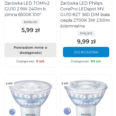
Żarówka LED TOMIv2
Żarówka LED Philips
GU10 2.9W 240lm b.
CorePro LEDspot MV
zimna 6500K 100º
GU10 827 36D DIM biała
ciepła 2700K 3W 230lm
PRODUCENT
KANLUX
ściemnialna
5,99 zł
Cena
PRODUCENT
PHILIPS
9,99 zł
Cena
Powiadom mnie o
DO KOSZYKA
dostępności
Dostępność:
0 szt.
Dostępność:
89 szt.
24H
24H