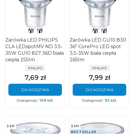
Żarówka LED PHILIPS
Żarówka LED GU10 830
CLA LEDspotMV ND 3.5-
36º CorePro LED spot
35W GU10 827 36D biała
3.5-35W biała ciepła
ciepła 255lm
265lm
PRODUCENT
PRODUCENT
PHILIPS
PHILIPS
7,69 zł
7,99 zł
Cena
Cena
DO KOSZYKA
DO KOSZYKA
Dostępność:
109 szt.
Dostępność:
92 szt.
24H
24H
BESTSELLER