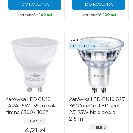
DO KOSZYKA
DO KOSZYKA
Dostępność:
100 szt.
Dostępność:
100 szt.
24H
BESTSELLER
Żarówka LED GU10
Żarówka LED GU10 827
LARA 1.5W 135lm biała
36º CorePro LED spot
zimna 6300K 100°
2.7-25W biała ciepła
215lm
PRODUCENT
STRÜHM
PRODUCENT
PHILIPS
4,21 zł
Cena