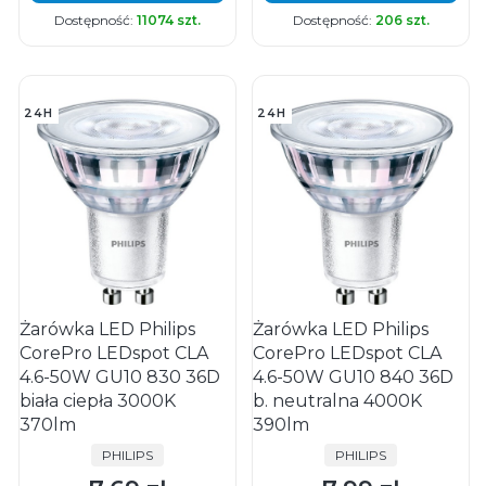
Dostępność:
11074 szt.
Dostępność:
206 szt.
24H
24H
Żarówka LED Philips
Żarówka LED Philips
CorePro LEDspot CLA
CorePro LEDspot CLA
4.6-50W GU10 830 36D
4.6-50W GU10 840 36D
biała ciepła 3000K
b. neutralna 4000K
370lm
390lm
PRODUCENT
PRODUCENT
PHILIPS
PHILIPS