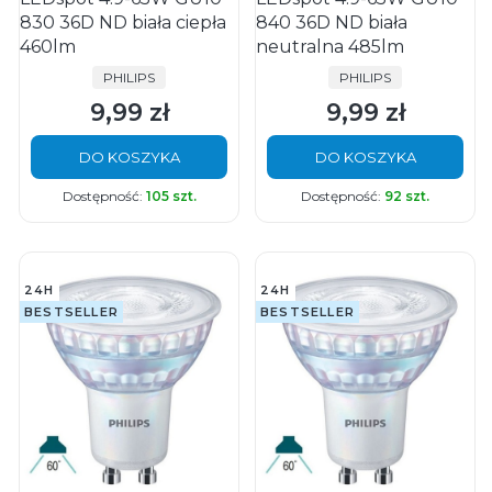
830 36D ND biała ciepła
840 36D ND biała
460lm
neutralna 485lm
PRODUCENT
PRODUCENT
PHILIPS
PHILIPS
9,99 zł
9,99 zł
Cena
Cena
DO KOSZYKA
DO KOSZYKA
Dostępność:
105 szt.
Dostępność:
92 szt.
24H
24H
BESTSELLER
BESTSELLER