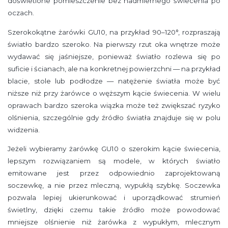
doświetlone pomieszczenie bez nadmiernego świecenia po
oczach.
Szerokokątne żarówki GU10, na przykład 90–120°, rozpraszają
światło bardzo szeroko. Na pierwszy rzut oka wnętrze może
wydawać się jaśniejsze, ponieważ światło rozlewa się po
suficie i ścianach, ale na konkretnej powierzchni — na przykład
blacie, stole lub podłodze — natężenie światła może być
niższe niż przy żarówce o węższym kącie świecenia. W wielu
oprawach bardzo szeroka wiązka może też zwiększać ryzyko
olśnienia, szczególnie gdy źródło światła znajduje się w polu
widzenia.
Jeżeli wybieramy żarówkę GU10 o szerokim kącie świecenia,
lepszym rozwiązaniem są modele, w których światło
emitowane jest przez odpowiednio zaprojektowaną
soczewkę, a nie przez mleczną, wypukłą szybkę. Soczewka
pozwala lepiej ukierunkować i uporządkować strumień
świetlny, dzięki czemu takie źródło może powodować
mniejsze olśnienie niż żarówka z wypukłym, mlecznym