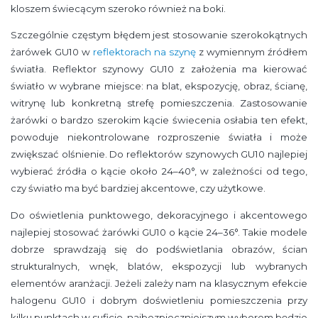
kloszem świecącym szeroko również na boki.
Szczególnie częstym błędem jest stosowanie szerokokątnych
żarówek GU10 w
reflektorach na szynę
z wymiennym źródłem
światła. Reflektor szynowy GU10 z założenia ma kierować
światło w wybrane miejsce: na blat, ekspozycję, obraz, ścianę,
witrynę lub konkretną strefę pomieszczenia. Zastosowanie
żarówki o bardzo szerokim kącie świecenia osłabia ten efekt,
powoduje niekontrolowane rozproszenie światła i może
zwiększać olśnienie. Do reflektorów szynowych GU10 najlepiej
wybierać źródła o kącie około 24–40°, w zależności od tego,
czy światło ma być bardziej akcentowe, czy użytkowe.
Do oświetlenia punktowego, dekoracyjnego i akcentowego
najlepiej stosować żarówki GU10 o kącie 24–36°. Takie modele
dobrze sprawdzają się do podświetlania obrazów, ścian
strukturalnych, wnęk, blatów, ekspozycji lub wybranych
elementów aranżacji. Jeżeli zależy nam na klasycznym efekcie
halogenu GU10 i dobrym doświetleniu pomieszczenia przy
kilku punktach w suficie, najbezpieczniejszym wyborem będzie