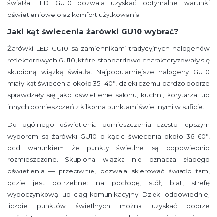
światła LED GU10 pozwala uzyskać optymalne warunki
oświetleniowe oraz komfort użytkowania.
Jaki kąt świecenia żarówki GU10 wybrać?
Żarówki LED GU10 są zamiennikami tradycyjnych halogenów
reflektorowych GU10, które standardowo charakteryzowały się
skupioną wiązką światła. Najpopularniejsze halogeny GU10
miały kąt świecenia około 35–40°, dzięki czemu bardzo dobrze
sprawdzały się jako oświetlenie salonu, kuchni, korytarza lub
innych pomieszczeń z kilkoma punktami świetlnymi w suficie.
Do ogólnego oświetlenia pomieszczenia często lepszym
wyborem są żarówki GU10 o kącie świecenia około 36–60°,
pod warunkiem że punkty świetlne są odpowiednio
rozmieszczone. Skupiona wiązka nie oznacza słabego
oświetlenia — przeciwnie, pozwala skierować światło tam,
gdzie jest potrzebne: na podłogę, stół, blat, strefę
wypoczynkową lub ciąg komunikacyjny. Dzięki odpowiedniej
liczbie punktów świetlnych można uzyskać dobrze