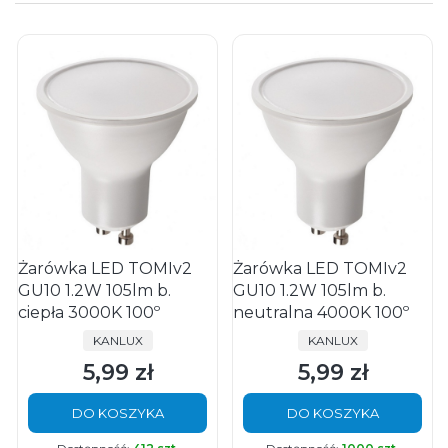
Żarówka LED TOMIv2
Żarówka LED TOMIv2
GU10 1.2W 105lm b.
GU10 1.2W 105lm b.
ciepła 3000K 100º
neutralna 4000K 100º
PRODUCENT
PRODUCENT
KANLUX
KANLUX
5,99 zł
5,99 zł
Cena
Cena
DO KOSZYKA
DO KOSZYKA