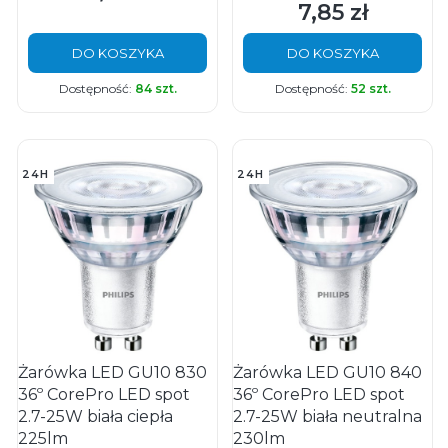
7,85 zł
Cena
DO KOSZYKA
DO KOSZYKA
Dostępność:
84 szt.
Dostępność:
52 szt.
24H
24H
Żarówka LED GU10 830
Żarówka LED GU10 840
36º CorePro LED spot
36º CorePro LED spot
2.7-25W biała ciepła
2.7-25W biała neutralna
225lm
230lm