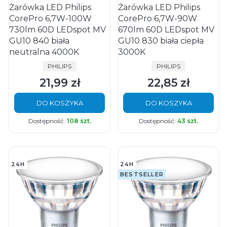
Żarówka LED Philips
Żarówka LED Philips
CorePro 6,7W-100W
CorePro 6,7W-90W
730lm 60D LEDspot MV
670lm 60D LEDspot MV
GU10 840 biała
GU10 830 biała ciepła
neutralna 4000K
3000K
PRODUCENT
PRODUCENT
PHILIPS
PHILIPS
21,99 zł
22,85 zł
Cena
Cena
DO KOSZYKA
DO KOSZYKA
Dostępność:
108 szt.
Dostępność:
43 szt.
24H
24H
BESTSELLER