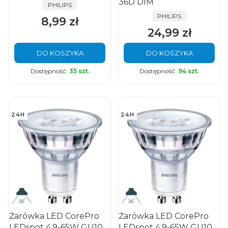
36D DIM
PRODUCENT
PHILIPS
PRODUCENT
PHILIPS
8,99 zł
Cena
24,99 zł
Cena
DO KOSZYKA
DO KOSZYKA
Dostępność:
35 szt.
Dostępność:
94 szt.
24H
24H
Żarówka LED CorePro
Żarówka LED CorePro
LEDspot 4.9-65W GU10
LEDspot 4.9-65W GU10