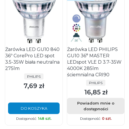
Żarówka LED GU10 840
Żarówka LED PHILIPS
36º CorePro LED spot
GU10 36° MASTER
3.5-35W biała neutralna
LEDspot VLE D 3.7-35W
275lm
4000K 285lm
ściemnialna CRI90
PRODUCENT
PHILIPS
PRODUCENT
PHILIPS
7,69 zł
Cena
16,85 zł
Cena
Powiadom mnie o
DO KOSZYKA
dostępności
Dostępność:
148 szt.
Dostępność:
0 szt.