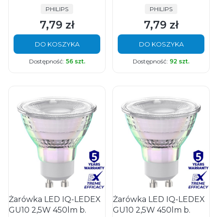
PRODUCENT
PRODUCENT
PHILIPS
PHILIPS
7,79 zł
7,79 zł
Cena
Cena
DO KOSZYKA
DO KOSZYKA
Dostępność:
56 szt.
Dostępność:
92 szt.
Żarówka LED IQ-LEDEX
Żarówka LED IQ-LEDEX
GU10 2,5W 450lm b.
GU10 2,5W 450lm b.