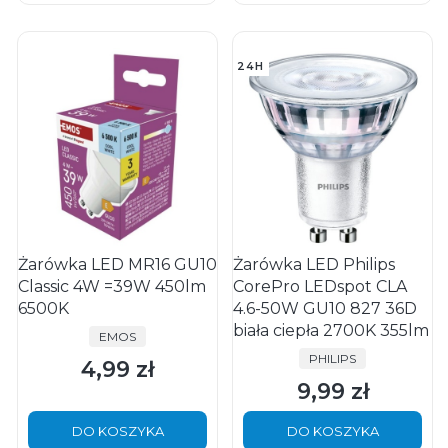
24H
Żarówka LED MR16 GU10
Żarówka LED Philips
Classic 4W =39W 450lm
CorePro LEDspot CLA
6500K
4.6-50W GU10 827 36D
biała ciepła 2700K 355lm
PRODUCENT
EMOS
PRODUCENT
PHILIPS
4,99 zł
Cena
9,99 zł
Cena
DO KOSZYKA
DO KOSZYKA