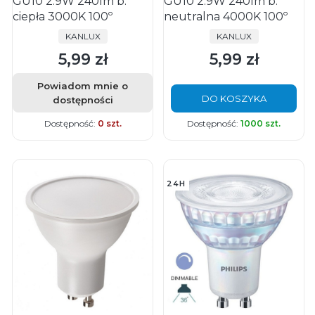
GU10 2.9W 240lm b.
GU10 2.9W 240lm b.
ciepła 3000K 100º
neutralna 4000K 100º
PRODUCENT
PRODUCENT
KANLUX
KANLUX
5,99 zł
5,99 zł
Cena
Cena
Powiadom mnie o
DO KOSZYKA
dostępności
Dostępność:
0 szt.
Dostępność:
1000 szt.
24H