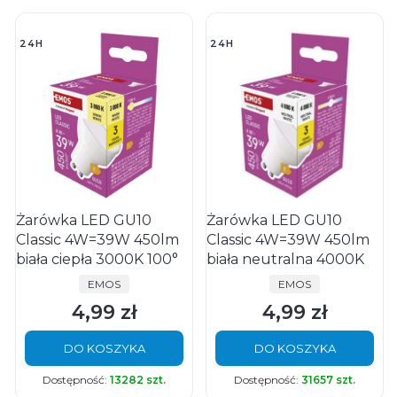
24H
24H
Żarówka LED GU10
Żarówka LED GU10
Classic 4W=39W 450lm
Classic 4W=39W 450lm
biała ciepła 3000K 100°
biała neutralna 4000K
PRODUCENT
PRODUCENT
EMOS
EMOS
4,99 zł
4,99 zł
Cena
Cena
DO KOSZYKA
DO KOSZYKA
Dostępność:
13282 szt.
Dostępność:
31657 szt.