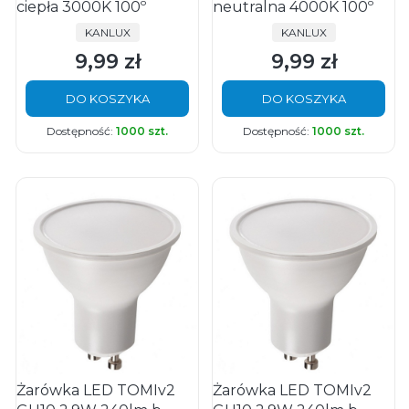
ciepła 3000K 100º
neutralna 4000K 100º
PRODUCENT
PRODUCENT
KANLUX
KANLUX
9,99 zł
9,99 zł
Cena
Cena
DO KOSZYKA
DO KOSZYKA
Dostępność:
1000 szt.
Dostępność:
1000 szt.
Żarówka LED TOMIv2
Żarówka LED TOMIv2