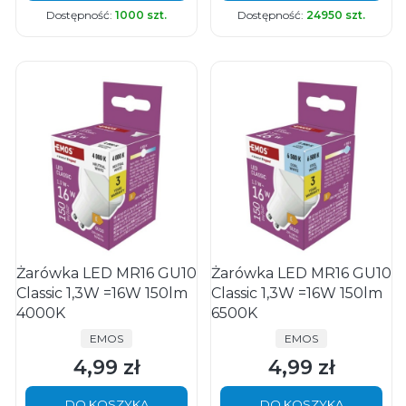
Dostępność:
1000 szt.
Dostępność:
24950 szt.
Żarówka LED MR16 GU10
Żarówka LED MR16 GU10
Classic 1,3W =16W 150lm
Classic 1,3W =16W 150lm
4000K
6500K
PRODUCENT
PRODUCENT
EMOS
EMOS
4,99 zł
4,99 zł
Cena
Cena
DO KOSZYKA
DO KOSZYKA