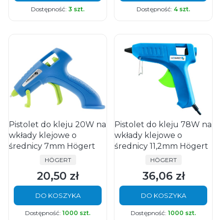
Dostępność:
3 szt.
Dostępność:
4 szt.
Pistolet do kleju 20W na
Pistolet do kleju 78W na
wkłady klejowe o
wkłady klejowe o
średnicy 7mm Högert
średnicy 11,2mm Högert
PRODUCENT
PRODUCENT
HÖGERT
HÖGERT
20,50 zł
36,06 zł
Cena
Cena
DO KOSZYKA
DO KOSZYKA
Dostępność:
1000 szt.
Dostępność:
1000 szt.