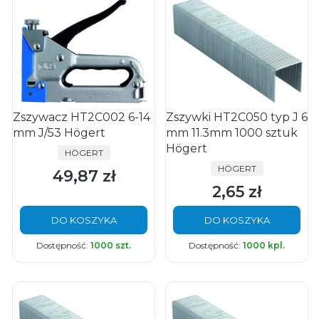
Zszywacz HT2C002 6-14
Zszywki HT2C050 typ J 6
mm J/53 Högert
mm 11.3mm 1000 sztuk
Högert
PRODUCENT
HÖGERT
PRODUCENT
HÖGERT
49,87 zł
Cena
2,65 zł
Cena
DO KOSZYKA
DO KOSZYKA
Dostępność:
1000 szt.
Dostępność:
1000 kpl.