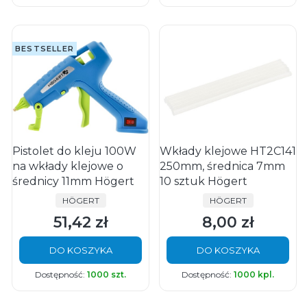
BESTSELLER
Pistolet do kleju 100W
Wkłady klejowe HT2C141
na wkłady klejowe o
250mm, średnica 7mm
średnicy 11mm Högert
10 sztuk Högert
PRODUCENT
PRODUCENT
HÖGERT
HÖGERT
51,42 zł
8,00 zł
Cena
Cena
DO KOSZYKA
DO KOSZYKA
Dostępność:
1000 szt.
Dostępność:
1000 kpl.