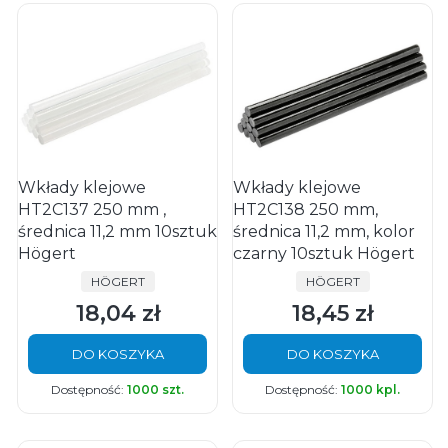
Wkłady klejowe
Wkłady klejowe
HT2C137 250 mm ,
HT2C138 250 mm,
średnica 11,2 mm 10sztuk
średnica 11,2 mm, kolor
Högert
czarny 10sztuk Högert
PRODUCENT
PRODUCENT
HÖGERT
HÖGERT
18,04 zł
18,45 zł
Cena
Cena
DO KOSZYKA
DO KOSZYKA
Dostępność:
1000 szt.
Dostępność:
1000 kpl.