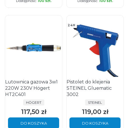
Dostępność:
100 szt.
Dostępność:
100 szt.
24H
Lutownica gazowa 3w1
Pistolet do klejenia
220W 230V Högert
STEINEL Gluematic
HT2C401
3002
PRODUCENT
PRODUCENT
HÖGERT
STEINEL
117,50 zł
119,00 zł
Cena
Cena
DO KOSZYKA
DO KOSZYKA