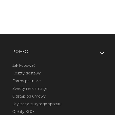
Linki w stopce
POMOC
Jak kupować
Koszty dostawy
Formy płatności
Zwroty i reklamacje
Odstąp od umowy
Utylizacja zużytego sprzętu
Opłaty KGO