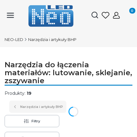
Produk
Otwórz wyszukiwark
NEO-LED
Narzędzia i artykuły BHP
Narzędzia do łączenia
materiałów: lutowanie, sklejanie,
zszywanie
Produkty:
19
Narzędzia i artykuły BHP
Filtry
Lista produktów