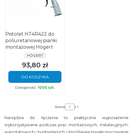
Pistolet HT4R422 do
poliuretanowej pianki
montażowej Högert
PRODUCENT
HÖGERT
93,80 zł
Cena
DO KOSZYKA
Dostępność:
1000 szt.
Strona
z 1
Narzędzia do łączenia to praktyczne wyposażenie
wykorzystywane podczas prac montażowych, instalacyjnych,
warsztatowych i budowlanych. Umożliwiają trwałe mocowanie