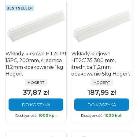
BESTSELLER
Wkłady klejowe HT2C131
Wkłady klejowe
15PC, 200mm, średnica
HT2C135 300 mm,
11.2mm opakowanie 1kg
średnica 11,2mm
Högert
opakowanie 5kg Högert
PRODUCENT
PRODUCENT
HÖGERT
HÖGERT
37,87 zł
187,95 zł
Cena
Cena
DO KOSZYKA
DO KOSZYKA
Dostępność:
1000 kpl.
Dostępność:
1000 kpl.