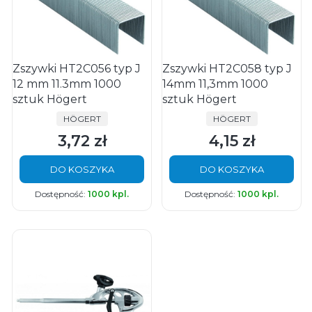
Zszywki HT2C056 typ J
Zszywki HT2C058 typ J
12 mm 11.3mm 1000
14mm 11,3mm 1000
sztuk Högert
sztuk Högert
PRODUCENT
PRODUCENT
HÖGERT
HÖGERT
3,72 zł
4,15 zł
Cena
Cena
DO KOSZYKA
DO KOSZYKA
Dostępność:
1000 kpl.
Dostępność:
1000 kpl.