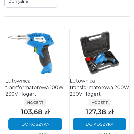
Domyślne
Lutownica
Lutownica
transformatorowa 100W
transformatorowa 200W
230V Högert
230V Högert
PRODUCENT
PRODUCENT
HÖGERT
HÖGERT
103,68 zł
127,38 zł
Cena
Cena
DO KOSZYKA
DO KOSZYKA