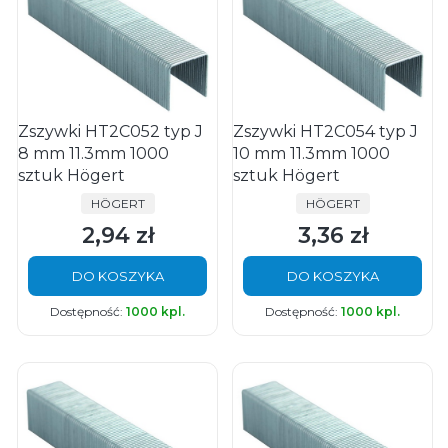
Zszywki HT2C052 typ J
Zszywki HT2C054 typ J
8 mm 11.3mm 1000
10 mm 11.3mm 1000
sztuk Högert
sztuk Högert
PRODUCENT
PRODUCENT
HÖGERT
HÖGERT
2,94 zł
3,36 zł
Cena
Cena
DO KOSZYKA
DO KOSZYKA
Dostępność:
1000 kpl.
Dostępność:
1000 kpl.