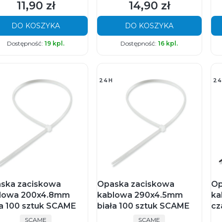
11,90 zł
14,90 zł
Cena
Cena
DO KOSZYKA
DO KOSZYKA
Dostępność:
19 kpl.
Dostępność:
16 kpl.
24H
24
ska zaciskowa
Opaska zaciskowa
Op
lowa 200x4.8mm
kablowa 290x4.5mm
ka
ła 100 sztuk SCAME
biała 100 sztuk SCAME
cz
PRODUCENT
PRODUCENT
SCAME
SCAME