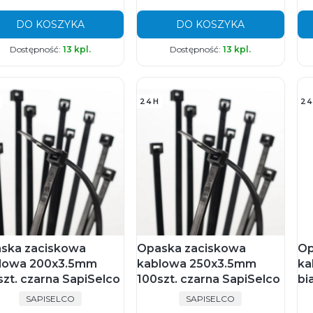
DO KOSZYKA
DO KOSZYKA
Dostępność:
13 kpl.
Dostępność:
13 kpl.
24H
24
ska zaciskowa
Opaska zaciskowa
Op
lowa 200x3.5mm
kablowa 250x3.5mm
ka
szt. czarna SapiSelco
100szt. czarna SapiSelco
bi
PRODUCENT
PRODUCENT
SAPISELCO
SAPISELCO