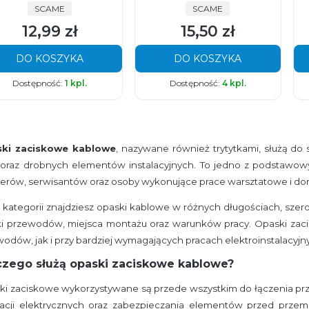
PRODUCENT
PRODUCENT
SCAME
SCAME
12,99 zł
15,50 zł
Cena
Cena
DO KOSZYKA
DO KOSZYKA
Dostępność:
1 kpl.
Dostępność:
4 kpl.
ki zaciskowe kablowe
, nazywane również trytytkami, służą d
i oraz drobnych elementów instalacyjnych. To jedno z podstawow
erów, serwisantów oraz osoby wykonujące prace warsztatowe i d
 kategorii znajdziesz opaski kablowe w różnych długościach, szero
ki przewodów, miejsca montażu oraz warunków pracy. Opaski zac
odów, jak i przy bardziej wymagających pracach elektroinstalacy
czego służą opaski zaciskowe kablowe?
i zaciskowe wykorzystywane są przede wszystkim do łączenia prze
alacji elektrycznych oraz zabezpieczania elementów przed przemi