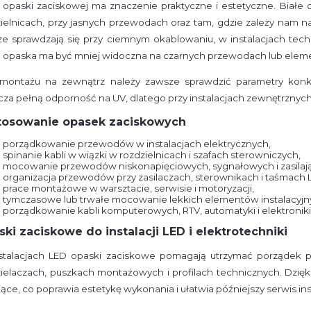
r opaski zaciskowej ma znaczenie praktyczne i estetyczne. Biał
zielnicach, przy jasnych przewodach oraz tam, gdzie zależy nam 
ze sprawdzają się przy ciemnym okablowaniu, w instalacjach tec
e opaska ma być mniej widoczna na czarnych przewodach lub elem
 montażu na zewnątrz należy zawsze sprawdzić parametry konk
za pełną odporność na UV, dlatego przy instalacjach zewnętrznyc
tosowanie opasek zaciskowych
porządkowanie przewodów w instalacjach elektrycznych,
spinanie kabli w wiązki w rozdzielnicach i szafach sterowniczych,
mocowanie przewodów niskonapięciowych, sygnałowych i zasilaj
organizacja przewodów przy zasilaczach, sterownikach i taśmach 
prace montażowe w warsztacie, serwisie i motoryzacji,
tymczasowe lub trwałe mocowanie lekkich elementów instalacyjn
porządkowanie kabli komputerowych, RTV, automatyki i elektroniki
ki zaciskowe do instalacji LED i elektrotechniki
stalacjach LED opaski zaciskowe pomagają utrzymać porządek prz
ielaczach, puszkach montażowych i profilach technicznych. Dzię
jące, co poprawia estetykę wykonania i ułatwia późniejszy serwis inst