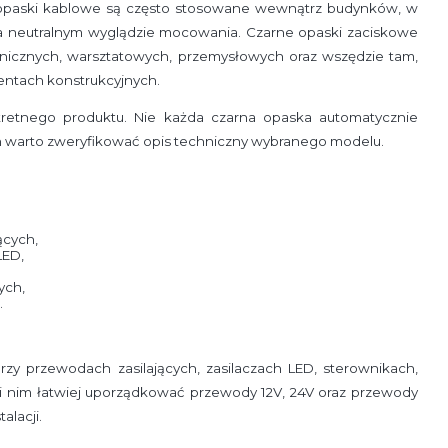
e opaski kablowe są często stosowane wewnątrz budynków, w
na neutralnym wyglądzie mocowania. Czarne opaski zaciskowe
hnicznych, warsztatowych, przemysłowych oraz wszędzie tam,
entach konstrukcyjnych.
retnego produktu. Nie każda czarna opaska automatycznie
h warto zweryfikować opis techniczny wybranego modelu.
ących,
LED,
ych,
.
y przewodach zasilających, zasilaczach LED, sterownikach,
ki nim łatwiej uporządkować przewody 12V, 24V oraz przewody
alacji.