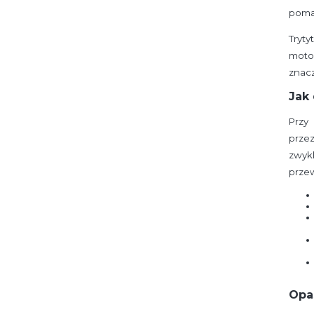
pomag
Tryt
motor
znacz
Jak
Przy
przez
zwykl
przew
Opas