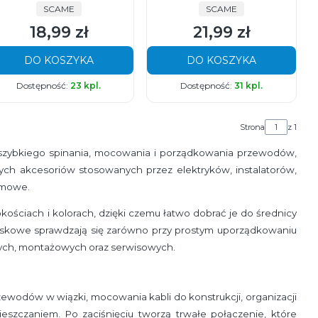
PRODUCENT
PRODUCENT
SCAME
SCAME
18,99 zł
21,99 zł
Cena
Cena
DO KOSZYKA
DO KOSZYKA
Dostępność:
23 kpl.
Dostępność:
31 kpl.
Strona
z 1
o szybkiego spinania, mocowania i porządkowania przewodów,
ych akcesoriów stosowanych przez elektryków, instalatorów,
omowe.
kościach i kolorach, dzięki czemu łatwo dobrać je do średnicy
iskowe sprawdzają się zarówno przy prostym uporządkowaniu
jnych, montażowych oraz serwisowych.
wodów w wiązki, mocowania kabli do konstrukcji, organizacji
eszczaniem. Po zaciśnięciu tworzą trwałe połączenie, które