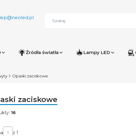
lep@neoled.pl
D
Źródła światła
Lampy LED
wyty
Opaski zaciskowe
aski zaciskowe
ukty:
16
ta produktów
na
z 1