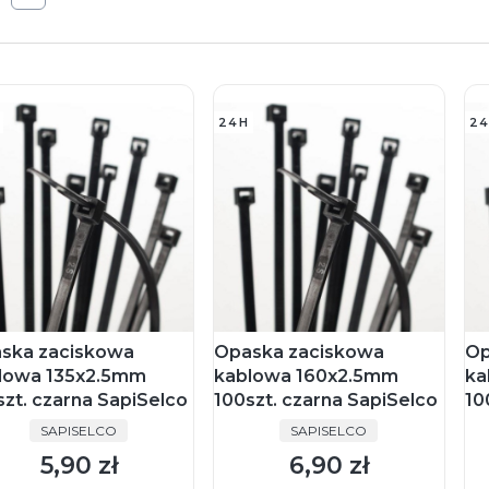
24H
24
ska zaciskowa
Opaska zaciskowa
Op
lowa 135x2.5mm
kablowa 160x2.5mm
ka
szt. czarna SapiSelco
100szt. czarna SapiSelco
10
PRODUCENT
PRODUCENT
SAPISELCO
SAPISELCO
5,90 zł
6,90 zł
Cena
Cena