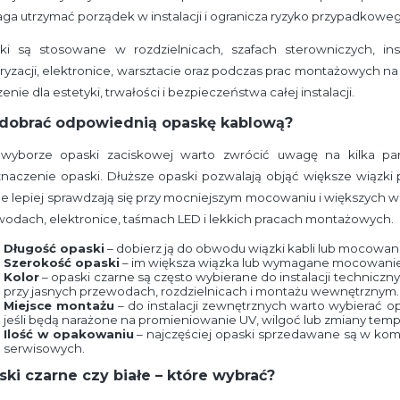
a utrzymać porządek w instalacji i ogranicza ryzyko przypadkowe
ytki są stosowane w rozdzielnicach, szafach sterowniczych, ins
yzacji, elektronice, warsztacie oraz podczas prac montażowych na
enie dla estetyki, trwałości i bezpieczeństwa całej instalacji.
 dobrać odpowiednią opaskę kablową?
 wyborze opaski zaciskowej warto zwrócić uwagę na kilka par
naczenie opaski. Dłuższe opaski pozwalają objąć większe wiązki
e lepiej sprawdzają się przy mocniejszym mocowaniu i większych
odach, elektronice, taśmach LED i lekkich pracach montażowych.
Długość opaski
– dobierz ją do obwodu wiązki kabli lub mocowa
Szerokość opaski
– im większa wiązka lub wymagane mocowanie, 
Kolor
– opaski czarne są często wybierane do instalacji techniczny
przy jasnych przewodach, rozdzielnicach i montażu wewnętrznym.
Miejsce montażu
– do instalacji zewnętrznych warto wybierać o
jeśli będą narażone na promieniowanie UV, wilgoć lub zmiany temp
Ilość w opakowaniu
– najczęściej opaski sprzedawane są w kompl
serwisowych.
ki czarne czy białe – które wybrać?