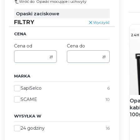
Wróć do: Opaski mocujące i uchwyty
Opaski zaciskowe
FILTRY
Wyczyść
CENA
24H
Cena od
Cena do
zł
zł
MARKA
Marka
SapiSelco
6
SCAME
10
Opa
kab
100
WYSYŁKA W
Wysyłka w
24 godziny
16