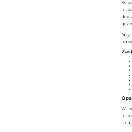
Kolo
rozd
dobr
gdzi
Przy
oznac
Zas
Opas
W in
rozdz
steru