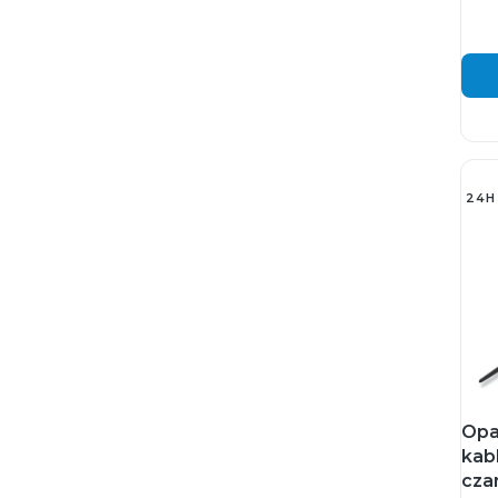
24H
Opa
kab
cza