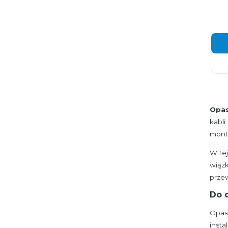
Opas
kabl
mont
W tej
wiąz
przew
Do 
Opask
inst