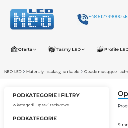
+48 512799000
sk
Oferta
Taśmy LED
Profile LE
NEO-LED
Materiały instalacyjne i kable
Opaski mocujące i uch
Op
PODKATEGORIE I FILTRY
w kategorii: Opaski zaciskowe
Prod
Lis
PODKATEGORIE
Stro