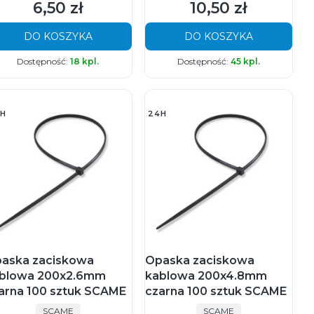
6,50 zł
10,50 zł
Cena
Cena
DO KOSZYKA
DO KOSZYKA
Dostępność:
18 kpl.
Dostępność:
45 kpl.
H
24H
aska zaciskowa
Opaska zaciskowa
blowa 200x2.6mm
kablowa 200x4.8mm
arna 100 sztuk SCAME
czarna 100 sztuk SCAME
PRODUCENT
PRODUCENT
SCAME
SCAME