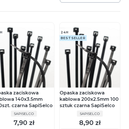
H
24H
BESTSELLER
aska zaciskowa
Opaska zaciskowa
blowa 140x3.5mm
kablowa 200x2.5mm 100
0szt. czarna SapiSelco
sztuk czarna SapiSelco
PRODUCENT
PRODUCENT
SAPISELCO
SAPISELCO
7,90 zł
8,90 zł
Cena
Cena