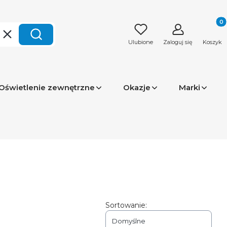
Produk
Wyczyść
Szukaj
Ulubione
Zaloguj się
Koszyk
Oświetlenie zewnętrzne
Okazje
Marki
Sortowanie:
Domyślne