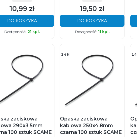
10,99 zł
19,50 zł
Cena
Cena
DO KOSZYKA
DO KOSZYKA
Dostępność:
21 kpl.
Dostępność:
11 kpl.
24H
24
ska zaciskowa
Opaska zaciskowa
Op
lowa 290x3.5mm
kablowa 250x4.8mm
ka
rna 100 sztuk SCAME
czarna 100 sztuk SCAME
cz