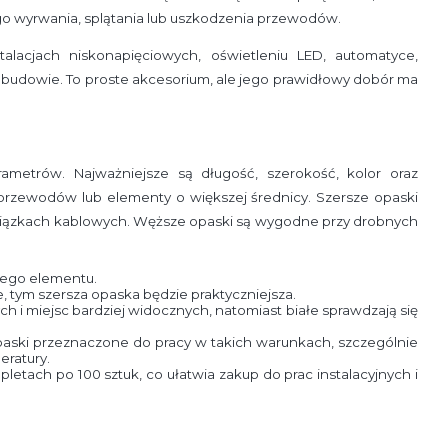
go wyrwania, splątania lub uszkodzenia przewodów.
talacjach niskonapięciowych, oświetleniu LED, automatyce,
 budowie. To proste akcesorium, ale jego prawidłowy dobór ma
ametrów. Najważniejsze są długość, szerokość, kolor oraz
 przewodów lub elementy o większej średnicy. Szersze opaski
 wiązkach kablowych. Węższe opaski są wygodne przy drobnych
nego elementu.
tym szersza opaska będzie praktyczniejsza.
ch i miejsc bardziej widocznych, natomiast białe sprawdzają się
paski przeznaczone do pracy w takich warunkach, szczególnie
eratury.
etach po 100 sztuk, co ułatwia zakup do prac instalacyjnych i