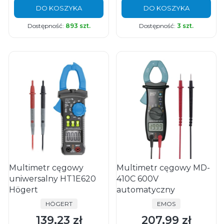
DO KOSZYKA
DO KOSZYKA
Dostępność:
893 szt.
Dostępność:
3 szt.
Multimetr cęgowy
Multimetr cęgowy MD-
uniwersalny HT1E620
410C 600V
Högert
automatyczny
PRODUCENT
PRODUCENT
HÖGERT
EMOS
139,23 zł
207,99 zł
Cena
Cena