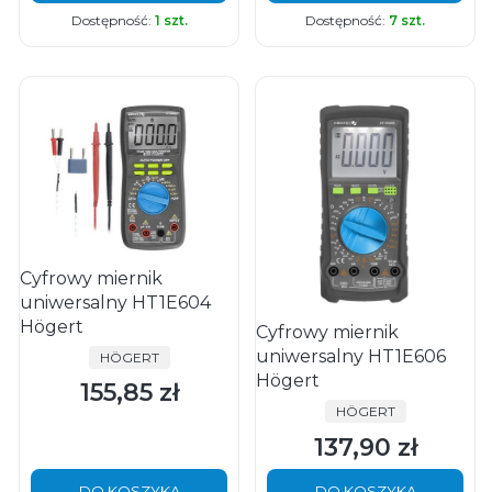
Dostępność:
1 szt.
Dostępność:
7 szt.
Cyfrowy miernik
uniwersalny HT1E604
Högert
Cyfrowy miernik
uniwersalny HT1E606
PRODUCENT
HÖGERT
Högert
155,85 zł
Cena
PRODUCENT
HÖGERT
137,90 zł
Cena
DO KOSZYKA
DO KOSZYKA