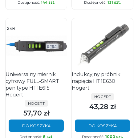
Dostępność:
144 szt.
Dostępność:
131 szt.
24H
Uniwersalny miernik
Indukcyjny próbnik
cyfrowy FULL-SMART
napięcia HT1E630
pen type HT1E615
Högert
Högert
PRODUCENT
HÖGERT
PRODUCENT
HÖGERT
43,28 zł
Cena
57,70 zł
Cena
DO KOSZYKA
DO KOSZYKA
Dostępność:
8 szt.
Dostępność:
1000 szt.