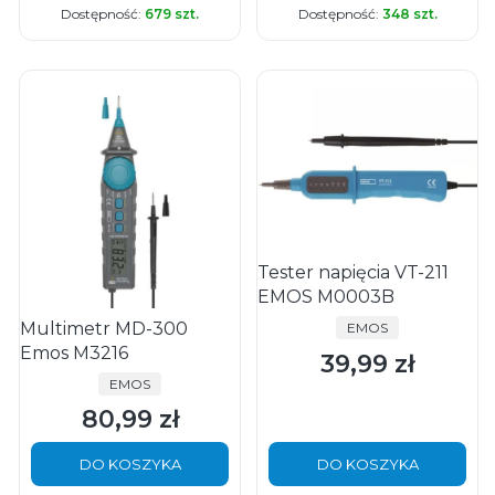
Dostępność:
679 szt.
Dostępność:
348 szt.
Tester napięcia VT-211
EMOS M0003B
Multimetr MD-300
PRODUCENT
EMOS
Emos M3216
39,99 zł
Cena
PRODUCENT
EMOS
80,99 zł
Cena
DO KOSZYKA
DO KOSZYKA