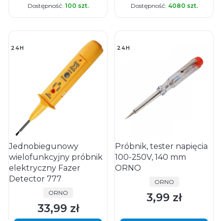
Dostępność:
100 szt.
Dostępność:
4080 szt.
24H
24H
Jednobiegunowy
Próbnik, tester napięcia
wielofunkcyjny próbnik
100-250V, 140 mm
elektryczny Fazer
ORNO
Detector 777
PRODUCENT
ORNO
PRODUCENT
ORNO
3,99 zł
Cena
33,99 zł
Cena