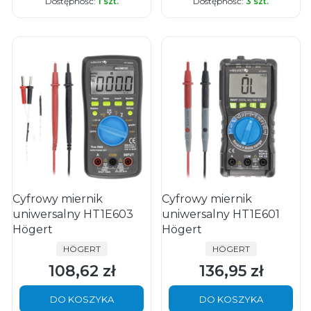
Dostępność:
1 szt.
Dostępność:
3 szt.
Cyfrowy miernik
Cyfrowy miernik
uniwersalny HT1E603
uniwersalny HT1E601
Högert
Högert
PRODUCENT
PRODUCENT
HÖGERT
HÖGERT
108,62 zł
136,95 zł
Cena
Cena
DO KOSZYKA
DO KOSZYKA