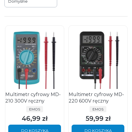
Domyślne
Multimetr cyfrowy MD-
Multimetr cyfrowy MD-
210 300V ręczny
220 600V ręczny
PRODUCENT
PRODUCENT
EMOS
EMOS
46,99 zł
59,99 zł
Cena
Cena
DO KOSZYKA
DO KOSZYKA