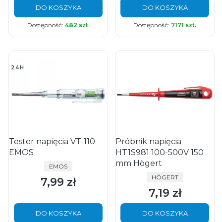
DO KOSZYKA
DO KOSZYKA
Dostępność:
482 szt.
Dostępność:
7171 szt.
24H
Tester napięcia VT-110
Próbnik napięcia
EMOS
HT1S981 100-500V 150
mm Högert
PRODUCENT
EMOS
PRODUCENT
HÖGERT
7,99 zł
Cena
7,19 zł
Cena
DO KOSZYKA
DO KOSZYKA