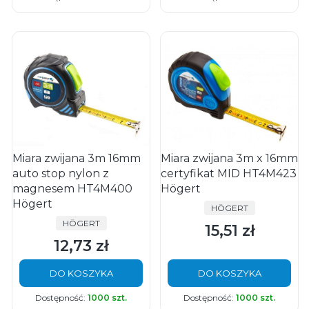
Miara zwijana 3m 16mm
Miara zwijana 3m x 16mm
auto stop nylon z
certyfikat MID HT4M423
magnesem HT4M400
Högert
Högert
PRODUCENT
HÖGERT
PRODUCENT
HÖGERT
15,51 zł
Cena
12,73 zł
Cena
DO KOSZYKA
DO KOSZYKA
Dostępność:
1000 szt.
Dostępność:
1000 szt.