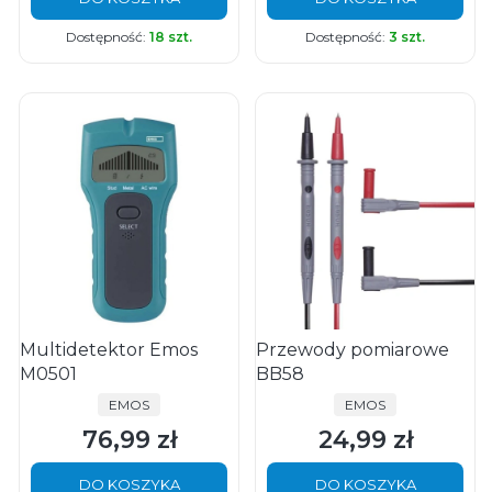
Dostępność:
18 szt.
Dostępność:
3 szt.
Multidetektor Emos
Przewody pomiarowe
M0501
BB58
PRODUCENT
PRODUCENT
EMOS
EMOS
76,99 zł
24,99 zł
Cena
Cena
DO KOSZYKA
DO KOSZYKA