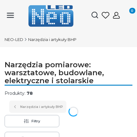
Produk
Otwórz wyszukiwark
NEO-LED
Narzędzia i artykuły BHP
Narzędzia pomiarowe:
warsztatowe, budowlane,
elektryczne i stolarskie
Produkty:
78
Narzędzia i artykuły BHP
Filtry
Lista produktów