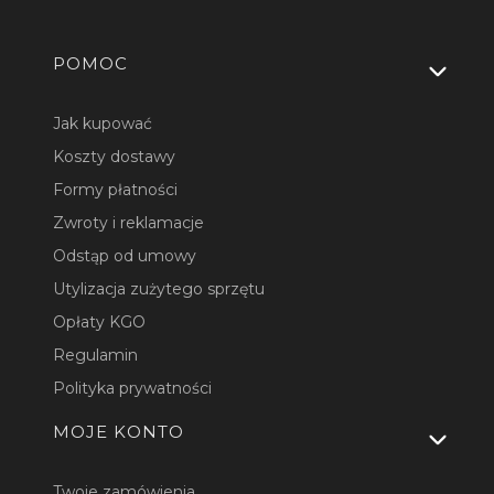
Linki w stopce
POMOC
Jak kupować
Koszty dostawy
Formy płatności
Zwroty i reklamacje
Odstąp od umowy
Utylizacja zużytego sprzętu
Opłaty KGO
Regulamin
Polityka prywatności
MOJE KONTO
Twoje zamówienia