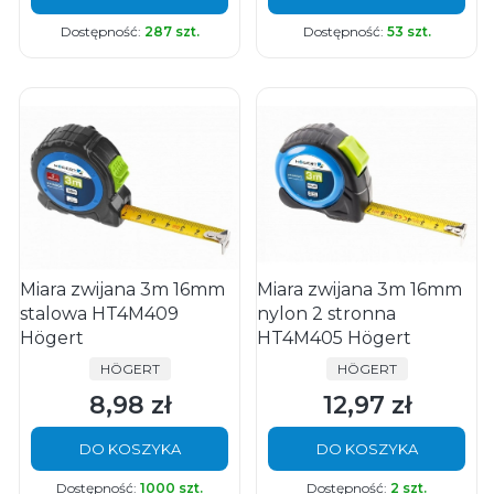
Dostępność:
287 szt.
Dostępność:
53 szt.
Miara zwijana 3m 16mm
Miara zwijana 3m 16mm
stalowa HT4M409
nylon 2 stronna
Högert
HT4M405 Högert
PRODUCENT
PRODUCENT
HÖGERT
HÖGERT
8,98 zł
12,97 zł
Cena
Cena
DO KOSZYKA
DO KOSZYKA
Dostępność:
1000 szt.
Dostępność:
2 szt.