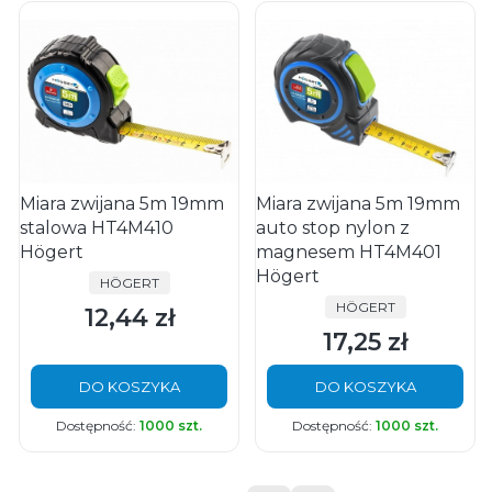
Miara zwijana 5m 19mm
Miara zwijana 5m 19mm
stalowa HT4M410
auto stop nylon z
Högert
magnesem HT4M401
Högert
PRODUCENT
HÖGERT
PRODUCENT
HÖGERT
12,44 zł
Cena
17,25 zł
Cena
DO KOSZYKA
DO KOSZYKA
Dostępność:
1000 szt.
Dostępność:
1000 szt.