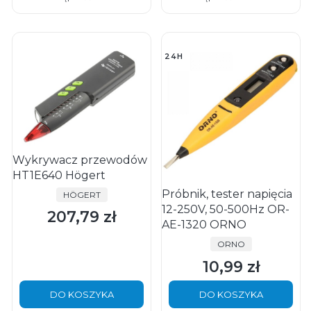
24H
Wykrywacz przewodów
HT1E640 Högert
Próbnik, tester napięcia
PRODUCENT
HÖGERT
12-250V, 50-500Hz OR-
207,79 zł
Cena
AE-1320 ORNO
PRODUCENT
ORNO
10,99 zł
Cena
DO KOSZYKA
DO KOSZYKA