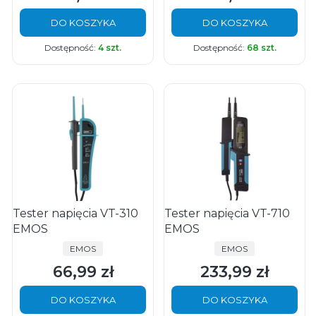
DO KOSZYKA
DO KOSZYKA
Dostępność:
4 szt.
Dostępność:
68 szt.
Tester napięcia VT-310
Tester napięcia VT-710
EMOS
EMOS
PRODUCENT
PRODUCENT
EMOS
EMOS
66,99 zł
233,99 zł
Cena
Cena
DO KOSZYKA
DO KOSZYKA