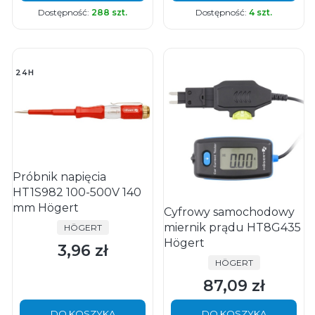
Dostępność:
288 szt.
Dostępność:
4 szt.
24H
Próbnik napięcia
HT1S982 100-500V 140
mm Högert
Cyfrowy samochodowy
miernik prądu HT8G435
PRODUCENT
HÖGERT
Högert
3,96 zł
Cena
PRODUCENT
HÖGERT
87,09 zł
Cena
DO KOSZYKA
DO KOSZYKA