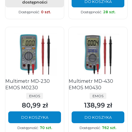
DO KOSZYKA
dostępności
Dostępność:
0 szt.
Dostępność:
28 szt.
Multimetr MD-230
Multimetr MD-430
EMOS M0230
EMOS M0430
PRODUCENT
PRODUCENT
EMOS
EMOS
80,99 zł
138,99 zł
Cena
Cena
DO KOSZYKA
DO KOSZYKA
Dostępność:
70 szt.
Dostępność:
762 szt.