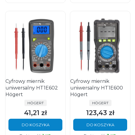
Cyfrowy miernik
Cyfrowy miernik
uniwersalny HT1E602
uniwersalny HT1E600
Högert
Högert
PRODUCENT
PRODUCENT
HÖGERT
HÖGERT
41,21 zł
123,43 zł
Cena
Cena
DO KOSZYKA
DO KOSZYKA