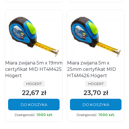
Miara zwijana 5m x 19mm
Miara zwijana 5m x
certyfikat MID HT4M425
25mm certyfikat MID
Högert
HT4M426 Högert
PRODUCENT
PRODUCENT
HÖGERT
HÖGERT
22,67 zł
23,70 zł
Cena
Cena
DO KOSZYKA
DO KOSZYKA
Dostępność:
1000 szt.
Dostępność:
1000 szt.