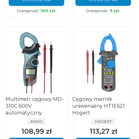
Dostępność:
500 szt.
Dostępność:
3 szt.
Multimetr cęgowy MD-
Cęgowy miernik
310C 600V
uniwersalny HT1E621
automatyczny
Högert
PRODUCENT
PRODUCENT
EMOS
HÖGERT
108,99 zł
113,27 zł
Cena
Cena