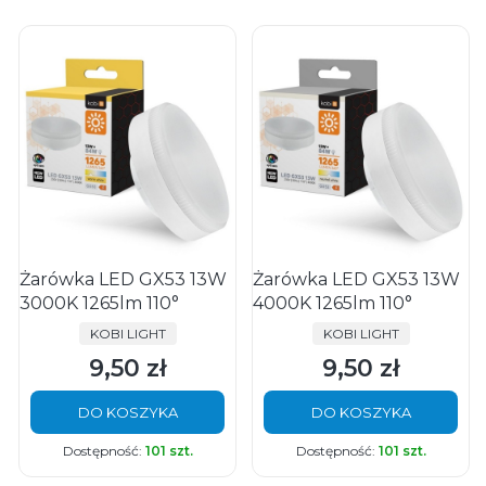
Żarówka LED GX53 13W
Żarówka LED GX53 13W
3000K 1265lm 110°
4000K 1265lm 110°
PRODUCENT
PRODUCENT
KOBI LIGHT
KOBI LIGHT
9,50 zł
9,50 zł
Cena
Cena
DO KOSZYKA
DO KOSZYKA
Dostępność:
101 szt.
Dostępność:
101 szt.