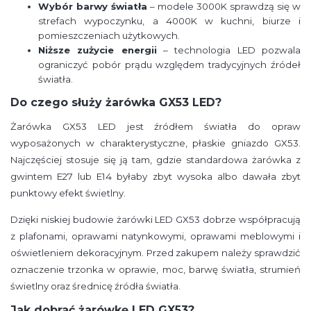
Wybór barwy światła
– modele 3000K sprawdzą się w
strefach wypoczynku, a 4000K w kuchni, biurze i
pomieszczeniach użytkowych.
Niższe zużycie energii
– technologia LED pozwala
ograniczyć pobór prądu względem tradycyjnych źródeł
światła.
Do czego służy żarówka GX53 LED?
Żarówka GX53 LED jest źródłem światła do opraw
wyposażonych w charakterystyczne, płaskie gniazdo GX53.
Najczęściej stosuje się ją tam, gdzie standardowa żarówka z
gwintem E27 lub E14 byłaby zbyt wysoka albo dawała zbyt
punktowy efekt świetlny.
Dzięki niskiej budowie żarówki LED GX53 dobrze współpracują
z plafonami, oprawami natynkowymi, oprawami meblowymi i
oświetleniem dekoracyjnym. Przed zakupem należy sprawdzić
oznaczenie trzonka w oprawie, moc, barwę światła, strumień
świetlny oraz średnicę źródła światła.
Jak dobrać żarówkę LED GX53?