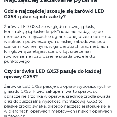
Gdzie najczęściej stosuje się żarówki LED
GX53 i jakie są ich zalety?
Żarówki LED GX53 ze względu na swoją płaską
konstrukcję („płaskie krążki”) idealnie nadają się do
montażu w miejscach o ograniczonej przestrzeni – np.
w sufitach podwieszanych o niskiej zabudowie, pod
szafkami kuchennymi, w garderobach oraz meblach.
Ich główną zaletą jest szeroki kąt świecenia i
równomierne rozproszenie światła bez efektu
punktowego.
Czy żarówka LED GX53 pasuje do każdej
oprawy GX53?
Żarówka LED GX53 pasuje do opraw wyposażonych w
gniazdo GX53. Przed zakupem warto sprawdzić
oznaczenie trzonka w oprawie, średnicę źródła światła
oraz dopuszczalną wysokość montażową. GX53 to
płaskie źródło światła, dlatego najczęściej stosuje się je
w plafonach, oprawach meblowych i niskich oprawach
sufitowych.