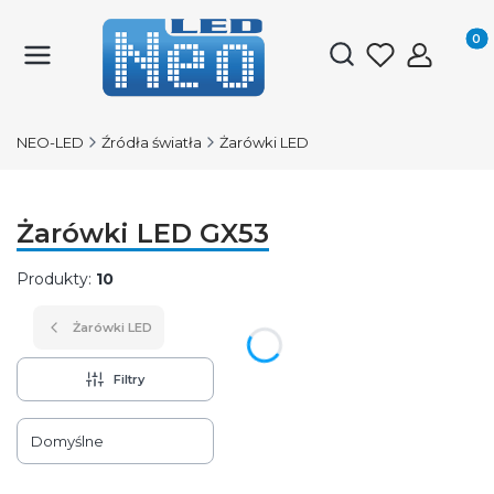
Produk
Otwórz wyszukiwark
NEO-LED
Źródła światła
Żarówki LED
Żarówki LED GX53
Produkty:
10
Żarówki LED
Filtry
Lista produktów
Domyślne