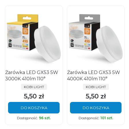
Żarówka LED GX53 5W
Żarówka LED GX53 5W
3000K 410lm 110°
4000K 410lm 110°
PRODUCENT
PRODUCENT
KOBI LIGHT
KOBI LIGHT
5,50 zł
5,50 zł
Cena
Cena
DO KOSZYKA
DO KOSZYKA
Dostępność:
96 szt.
Dostępność:
101 szt.