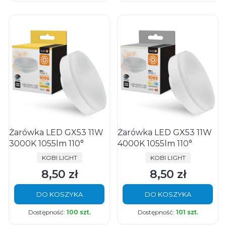
Żarówka LED GX53 11W
Żarówka LED GX53 11W
3000K 1055lm 110°
4000K 1055lm 110°
PRODUCENT
PRODUCENT
KOBI LIGHT
KOBI LIGHT
8,50 zł
8,50 zł
Cena
Cena
DO KOSZYKA
DO KOSZYKA
Dostępność:
100 szt.
Dostępność:
101 szt.