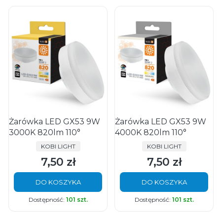
Żarówka LED GX53 9W
Żarówka LED GX53 9W
3000K 820lm 110°
4000K 820lm 110°
PRODUCENT
PRODUCENT
KOBI LIGHT
KOBI LIGHT
7,50 zł
7,50 zł
Cena
Cena
DO KOSZYKA
DO KOSZYKA
Dostępność:
101 szt.
Dostępność:
101 szt.