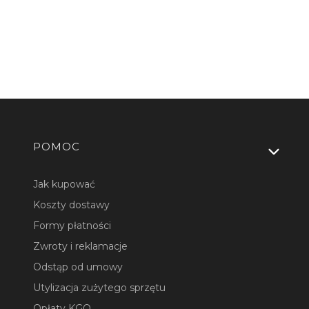
Linki w stopce
POMOC
Jak kupować
Koszty dostawy
Formy płatności
Zwroty i reklamacje
Odstąp od umowy
Utylizacja zużytego sprzętu
Opłaty KGO