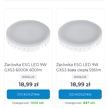
Żarówka ESG LED 9W
Żarówka ESG LED 9W
GX53 6000K 600lm
GX53 biała ciepła 595lm
PRODUCENT
PRODUCENT
KANLUX
KANLUX
18,99 zł
18,99 zł
Cena
Cena
DO KOSZYKA
DO KOSZYKA
Dostępność:
1000 szt.
Dostępność:
887 szt.