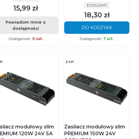
PRODUCENT
ECOLIGHT
15,99 zł
Cena
18,30 zł
Cena
Powiadom mnie o
DO KOSZYKA
dostępności
Dostępność:
0 szt.
Dostępność:
7 szt.
H
24H
silacz modułowy slim
Zasilacz modułowy slim
EMIUM 120W 24V 5A
PREMIUM 150W 24V