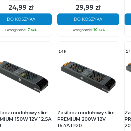
24,99 zł
29,99 zł
Cena
Cena
DO KOSZYKA
DO KOSZYKA
Dostępność:
7 szt.
Dostępność:
10 szt.
24H
24
ilacz modułowy slim
Zasilacz modułowy slim
Za
MIUM 150W 12V 12.5A
PREMIUM 200W 12V
PR
0
16.7A IP20
20