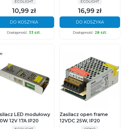
PRODUCENT
PRODUCENT
ECOLIGHT
ECOLIGHT
10,99 zł
16,99 zł
Cena
Cena
DO KOSZYKA
DO KOSZYKA
Dostępność:
33 szt.
Dostępność:
28 szt.
H
silacz LED modułowy
Zasilacz open frame
0W 12V 17A IP20
12VDC 25W, IP20
PRODUCENT
PRODUCENT
ECOLIGHT
ORNO