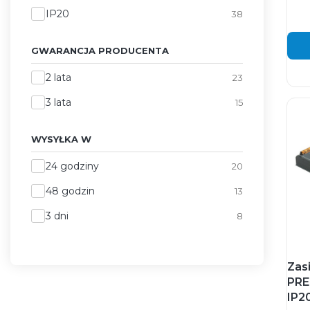
Stopień ochrony IP
IP20
38
GWARANCJA PRODUCENTA
Gwarancja producenta
2 lata
23
3 lata
15
WYSYŁKA W
Wysyłka w
24 godziny
20
48 godzin
13
3 dni
8
Zas
PRE
IP2