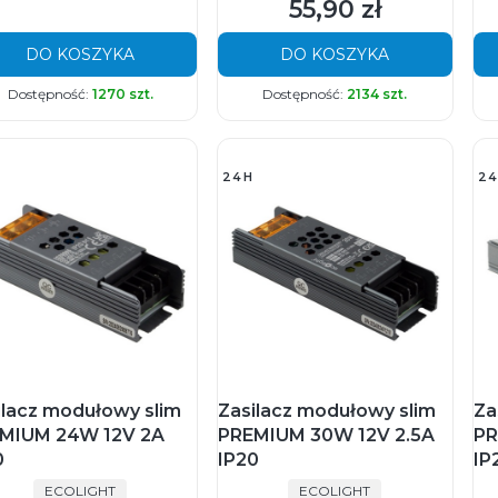
55,90 zł
Cena
DO KOSZYKA
DO KOSZYKA
Dostępność:
1270 szt.
Dostępność:
2134 szt.
24H
24
ilacz modułowy slim
Zasilacz modułowy slim
Za
MIUM 24W 12V 2A
PREMIUM 30W 12V 2.5A
PR
0
IP20
IP
PRODUCENT
PRODUCENT
ECOLIGHT
ECOLIGHT