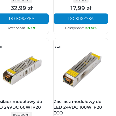
32,99 zł
17,99 zł
Cena
Cena
DO KOSZYKA
DO KOSZYKA
Dostępność:
14 szt.
Dostępność:
971 szt.
H
24H
silacz modułowy do
Zasilacz modułowy do
D 24VDC 60W IP20
LED 24VDC 100W IP20
ECO
PRODUCENT
ECOLIGHT