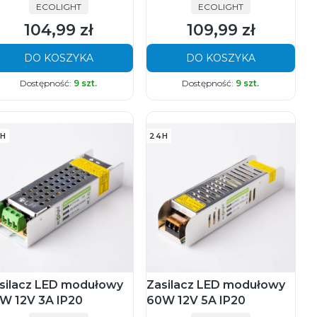
PRODUCENT
PRODUCENT
ECOLIGHT
ECOLIGHT
104,99 zł
109,99 zł
Cena
Cena
DO KOSZYKA
DO KOSZYKA
Dostępność:
9 szt.
Dostępność:
9 szt.
H
24H
silacz LED modułowy
Zasilacz LED modułowy
W 12V 3A IP20
60W 12V 5A IP20