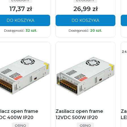
17,37 zł
26,99 zł
Cena
Cena
DO KOSZYKA
DO KOSZYKA
Dostępność:
32 szt.
Dostępność:
20 szt.
24
ilacz open frame
Zasilacz open frame
Za
DC 400W IP20
12VDC 500W IP20
LE
PRODUCENT
PRODUCENT
ORNO
ORNO