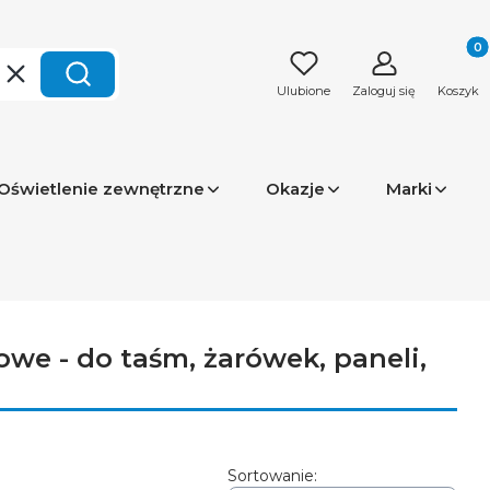
Produk
Wyczyść
Szukaj
Ulubione
Zaloguj się
Koszyk
Oświetlenie zewnętrzne
Okazje
Marki
we - do taśm, żarówek, paneli,
Sortowanie: