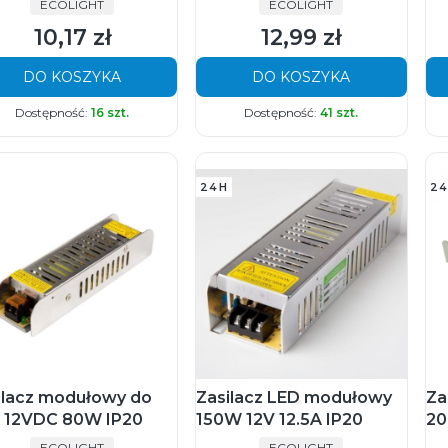
PRODUCENT
PRODUCENT
ECOLIGHT
ECOLIGHT
10,17 zł
12,99 zł
Cena
Cena
DO KOSZYKA
DO KOSZYKA
Dostępność:
16 szt.
Dostępność:
41 szt.
24H
24
ilacz modułowy do
Zasilacz LED modułowy
Za
 12VDC 80W IP20
150W 12V 12.5A IP20
20
PRODUCENT
PRODUCENT
ECOLIGHT
ECOLIGHT