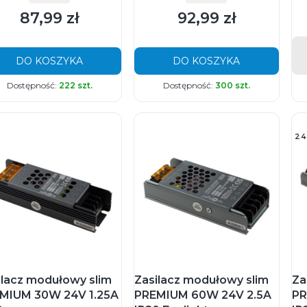
87,99 zł
92,99 zł
Cena
Cena
DO KOSZYKA
DO KOSZYKA
Dostępność:
222 szt.
Dostępność:
300 szt.
24
ilacz modułowy slim
Zasilacz modułowy slim
Za
MIUM 30W 24V 1.25A
PREMIUM 60W 24V 2.5A
PR