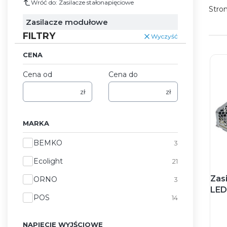
Wróć do: Zasilacze stałonapięciowe
Stro
Zasilacze modułowe
FILTRY
Wyczyść
CENA
Cena od
Cena do
zł
zł
MARKA
Marka
BEMKO
3
Ecolight
21
Zas
ORNO
3
LED
POS
14
NAPIĘCIE WYJŚCIOWE