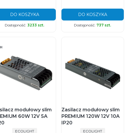
DO KOSZYKA
DO KOSZYKA
Dostępność:
3233 szt.
Dostępność:
737 szt.
H
silacz modułowy slim
Zasilacz modułowy slim
EMIUM 60W 12V 5A
PREMIUM 120W 12V 10A
20
IP20
PRODUCENT
PRODUCENT
ECOLIGHT
ECOLIGHT