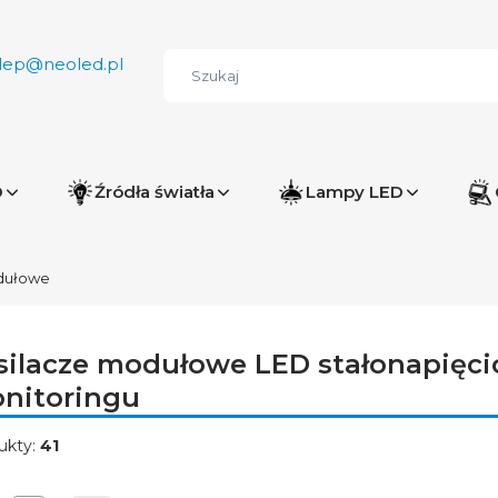
lep@neoled.pl
D
Źródła światła
Lampy LED
dułowe
silacze modułowe LED stałonapięcio
nitoringu
ukty:
41
ta produktów