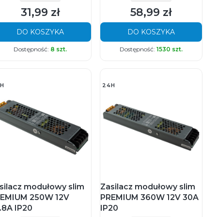
31,99 zł
58,99 zł
Cena
Cena
DO KOSZYKA
DO KOSZYKA
Dostępność:
8 szt.
Dostępność:
1530 szt.
H
24H
silacz modułowy slim
Zasilacz modułowy slim
EMIUM 250W 12V
PREMIUM 360W 12V 30A
.8A IP20
IP20