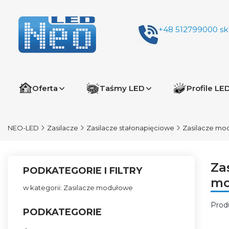
+48 512799000
sk
Oferta
Taśmy LED
Profile LE
NEO-LED
Zasilacze
Zasilacze stałonapięciowe
Zasilacze mo
Za
PODKATEGORIE I FILTRY
mo
w kategorii: Zasilacze modułowe
Prod
PODKATEGORIE
Lis