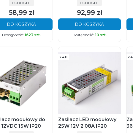
PRODUCENT
PRODUCENT
ECOLIGHT
ECOLIGHT
58,99 zł
92,99 zł
Cena
Cena
DO KOSZYKA
DO KOSZYKA
Dostępność:
1623 szt.
Dostępność:
10 szt.
24H
24
ilacz modułowy do
Zasilacz LED modułowy
Za
 12VDC 15W IP20
25W 12V 2,08A IP20
36