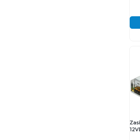
Zas
12V