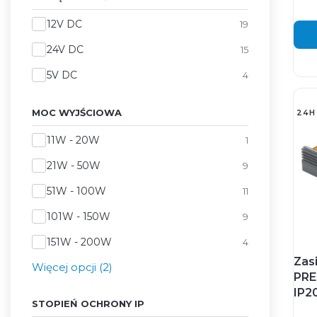
Napięcie wyjściowe
12V DC
19
24V DC
15
5V DC
4
MOC WYJŚCIOWA
24H
Moc wyjściowa
11W - 20W
1
21W - 50W
9
51W - 100W
11
101W - 150W
9
151W - 200W
4
Zas
Więcej opcji (2)
PRE
IP2
STOPIEŃ OCHRONY IP