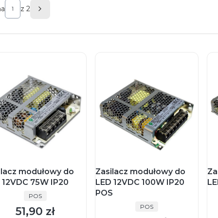
na
z 2
Następne produkty
ilacz modułowy do
Zasilacz modułowy do
Za
 12VDC 75W IP20
LED 12VDC 100W IP20
LE
POS
PRODUCENT
POS
PRODUCENT
POS
51,90 zł
Cena