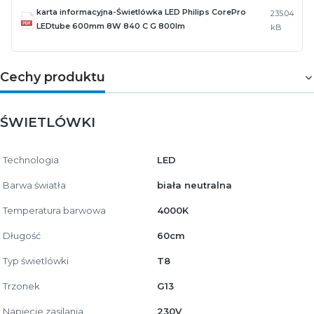
karta informacyjna-Świetlówka LED Philips CorePro
235.04
LEDtube 600mm 8W 840 C G 800lm
kB
Cechy produktu
ŚWIETLÓWKI
Technologia
LED
Barwa światła
biała neutralna
Temperatura barwowa
4000K
Długość
60cm
Typ świetlówki
T8
Trzonek
G13
Napięcie zasilania
230V