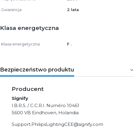
Gwarancja
2 lata
Klasa energetyczna
Klasa energetyczna
F .
Bezpieczeństwo produktu
Producent
Signify
I.B.R.S. / C.C.R.I. Numéro 10461
5600 VB Eindhoven, Holandia
Support.PhilipsLightingCEE@signify.com