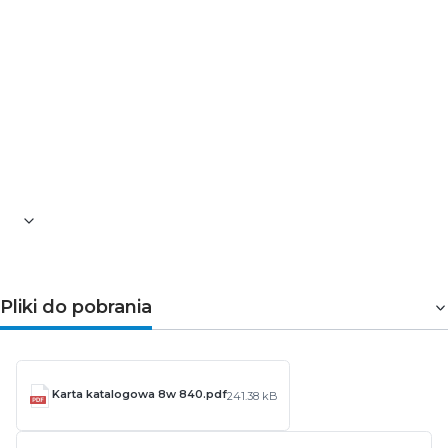
Trwałość nominalna: 30 000h
Kod barwy: 840
Strumień świetlny: 800lm
Znamionowy kąt rozsyłu światła: 240°
Temperatura barwowa: 4000K
Częstotliwość wejścia: 50-60Hz
Moc: 8W
Napięcie: 220-240V
Wskaźnik oddawania barw: 80
Długość produktu: 600mm
Pliki do pobrania
Karta katalogowa 8w 840.pdf
241.38 kB