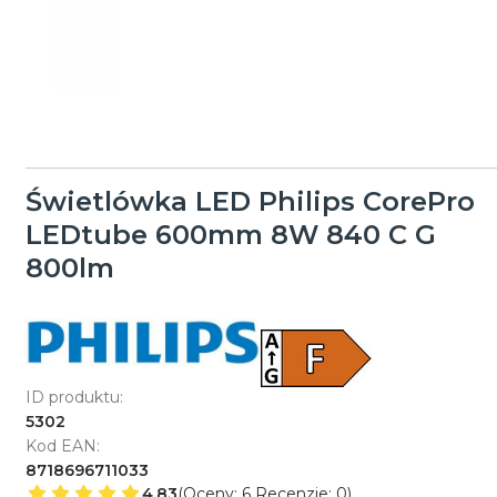
Świetlówka LED Philips CorePro
LEDtube 600mm 8W 840 C G
800lm
ID produktu:
5302
Kod EAN:
8718696711033
4.83
(Oceny: 6 Recenzje: 0)