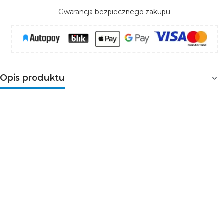
Gwarancja bezpiecznego zakupu
Opis produktu
Świetlówka LED
CorePro
LEDtube
renomowanej firmy
Philips to ekonomiczne źródło światła LED, które może
zastąpić tradycyjne świetlówki T8, pozwalając tym
samym na obniżenie kosztów eksploatacji oświetlenia.
Świetlówka emituję neutralną barwę światła, która w
połączeniu z mlecznym kloszem powoduje, iż
emitowane światło jest bardzo wyraziste, jednocześnie
eliminuje efekt olśnienia. CorePro LEDtube to
innowacyjna i najłatwiejsza wymiana istniejącego
oświetlenia na technologię LED. Świetlówka w zestawie