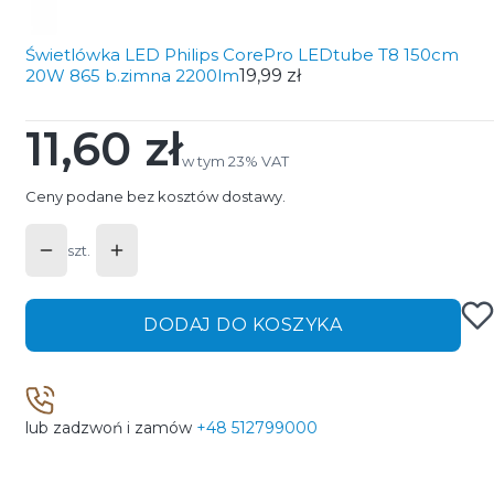
Świetlówka LED Philips CorePro LEDtube T8 150cm
20W 865 b.zimna 2200lm
19,99 zł
11,60 zł
Cena
w tym 23% VAT
w tym
23%
VAT
Ceny podane bez kosztów dostawy.
szt.
DODAJ DO KOSZYKA
lub zadzwoń i zamów
+48 512799000