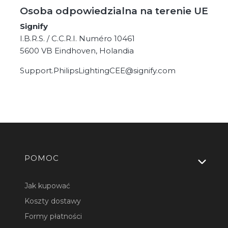
Osoba odpowiedzialna na terenie UE
Signify
I.B.R.S. / C.C.R.I. Numéro 10461
5600 VB Eindhoven, Holandia
Support.PhilipsLightingCEE@signify.com
Linki w stopce
POMOC
Jak kupować
Koszty dostawy
Formy płatności