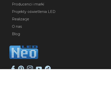
Producenci i marki
Projekty oświetlenia LED
Realizacje
O nas
Blog
NEO-LED SP. K.
ul. Jana Długosza 2
51-162 Wrocław
NIP: 8951925233