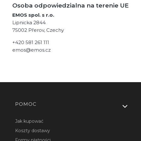
Osoba odpowiedzialna na terenie UE
EMOS spol. s r.o.
Lipnicka 2844
75002 Přerov, Czechy
+420 581 261 111
emos@emos.cz
Linki w stopce
POMOC
Jak kupować
Koszty dostawy
Formy płatności