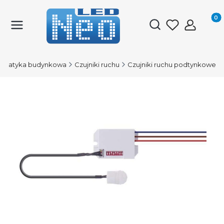
Produk
Otwórz wyszukiwark
omatyka budynkowa
Czujniki ruchu
Czujniki ruchu podtynkowe