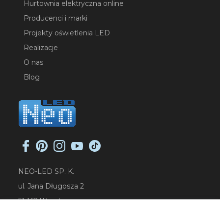
Hurtownia elektryczna online
Producenci i marki
Projekty oświetlenia LED
Realizacje
O nas
Blog
NEO-LED SP. K.
ul. Jana Długosza 2
51-162 Wrocław
NIP: 8951925233