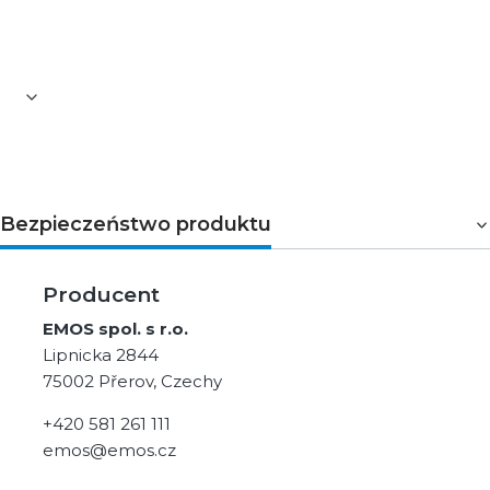
oraz wszędzie tam, gdzie potrzebna jest instalacja
alarmowa i oświetleniowa.
Bezpieczeństwo produktu
Producent
EMOS spol. s r.o.
Lipnicka 2844
75002 Přerov, Czechy
+420 581 261 111
emos@emos.cz