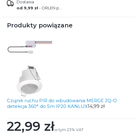
Dostawa
od 9,99 zł
- ORLEN paczka
Produkty powiązane
Czujnik ruchu PIR do wbudowania MERGE JQ-O
detekcja 360° do 5m IP20 KANLUX
14,99 zł
22,99 zł
Cena
w tym 23% VAT
w tym
23%
VAT