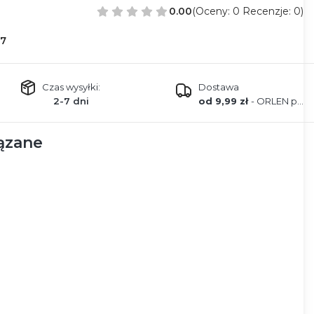
0.00
(Oceny: 0 Recenzje: 0)
7
Czas wysyłki:
Dostawa
2-7 dni
od 9,99 zł
- ORLEN paczka
ązane