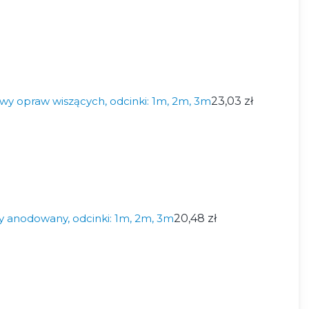
wy opraw wiszących, odcinki: 1m, 2m, 3m
23,03 zł
y anodowany, odcinki: 1m, 2m, 3m
20,48 zł