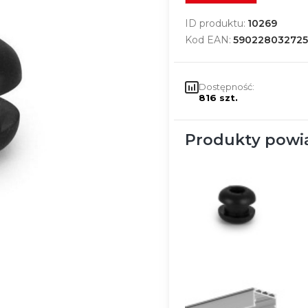
ID produktu:
10269
Kod EAN:
590228032725
Dostępność:
816 szt.
Produkty powi