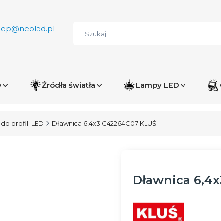
lep@neoled.pl
D
Źródła światła
Lampy LED
do profili LED
Dławnica 6,4x3 C42264C07 KLUŚ
Dławnica 6,4