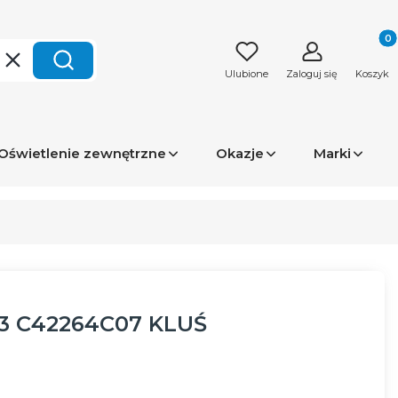
Produk
Wyczyść
Szukaj
Ulubione
Zaloguj się
Koszyk
Oświetlenie zewnętrzne
Okazje
Marki
x3 C42264C07 KLUŚ