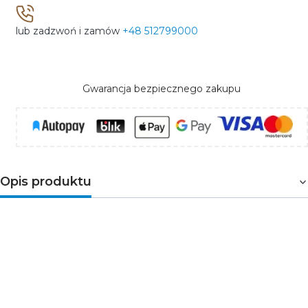
lub zadzwoń i zamów
+48 512799000
Gwarancja bezpiecznego zakupu
Opis produktu
Docisk M5
– śruba dociskowa dla przewodnika zaślepki
PDS4-ALU
. Element do stosowania w mocowaniach
grupy M5. Artykuły uzupełniające znajdują się na pasku,
w zakładce
Produkty powiązane
Przeznaczenie