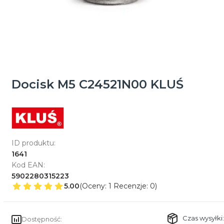
Docisk M5 C24521N00 KLUŚ
ID produktu:
1641
Kod EAN:
5902280315223
5.00
(Oceny: 1 Recenzje: 0)
Czas wysyłki:
Dostępność: