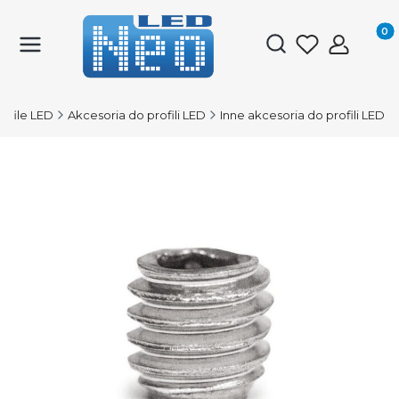
Produk
Otwórz wyszukiwark
rofile LED
Akcesoria do profili LED
Inne akcesoria do profili LED