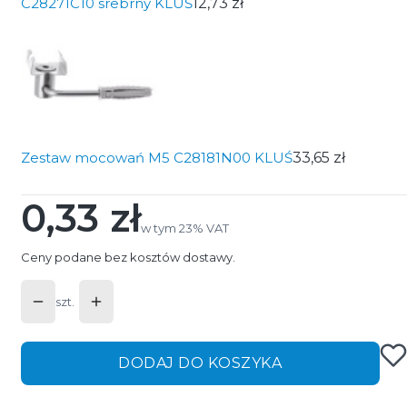
C28271C10 srebrny KLUŚ
12,73 zł
Zestaw mocowań M5 C28181N00 KLUŚ
33,65 zł
0,33 zł
Cena
w tym 23% VAT
w tym
23%
VAT
Ceny podane bez kosztów dostawy.
szt.
DODAJ DO KOSZYKA