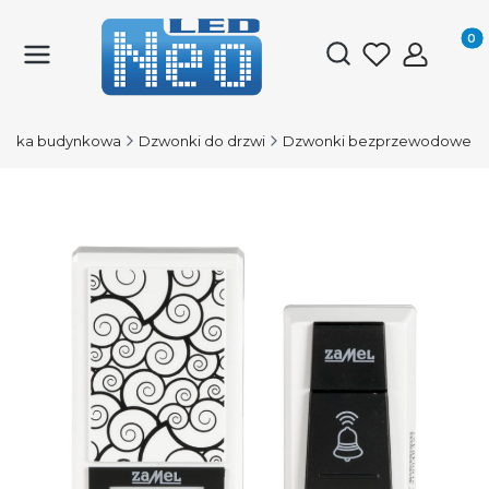
Produk
Otwórz wyszukiwark
tyka budynkowa
Dzwonki do drzwi
Dzwonki bezprzewodowe