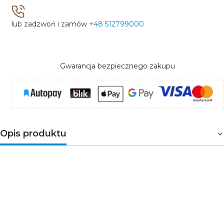
lub zadzwoń i zamów
+48 512799000
Gwarancja bezpiecznego zakupu
Opis produktu
Dzwonki z serii SUNDI renomowanej firmy ZAMEL to
zarówno klasyczna elegancja, ale i nowoczesny design.
Wyróżniają się szeroką gamą wzorów, kształtów i
kolorów w połączeniu z rozmaitością melodyczną
tworząc rozwiązanie dopasowane do indywidualnych