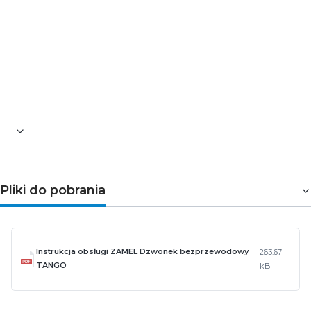
ograniczenie zasięgu działania. Negatywny wpływ na
zasięg działania mają też napowietrzne i podziemne linie
energetyczne dużej mocy oraz nadajniki sieci GSM
umieszczone w bliskiej odległości urządzeń.
Pozostałe informacje dotyczące produktu znajdują się w
zakładce
Pliki do pobrania
Pliki do pobrania
Instrukcja obsługi ZAMEL Dzwonek bezprzewodowy
263.67
TANGO
kB