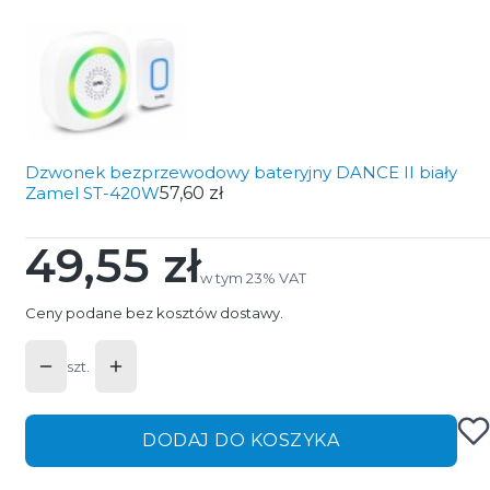
Dzwonek bezprzewodowy bateryjny DANCE II biały
Zamel ST-420W
57,60 zł
49,55 zł
Cena
w tym 23% VAT
w tym
23%
VAT
Ceny podane bez kosztów dostawy.
szt.
DODAJ DO KOSZYKA