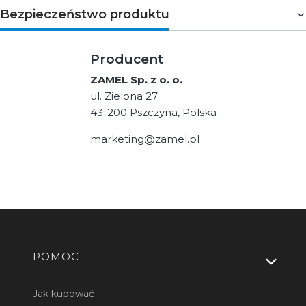
Bezpieczeństwo produktu
Producent
ZAMEL Sp. z o. o.
ul. Zielona 27
43-200 Pszczyna, Polska
marketing@zamel.pl
Linki w stopce
POMOC
Jak kupować