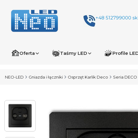
+48 512799000
sk
Oferta
Taśmy LED
Profile LE
NEO-LED
Gniazda i łączniki
Osprzęt Karlik Deco
Seria DECO 