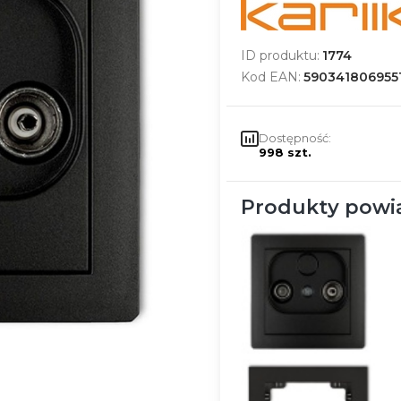
ID produktu:
1774
Kod EAN:
590341806955
Dostępność:
998 szt.
Produkty powi