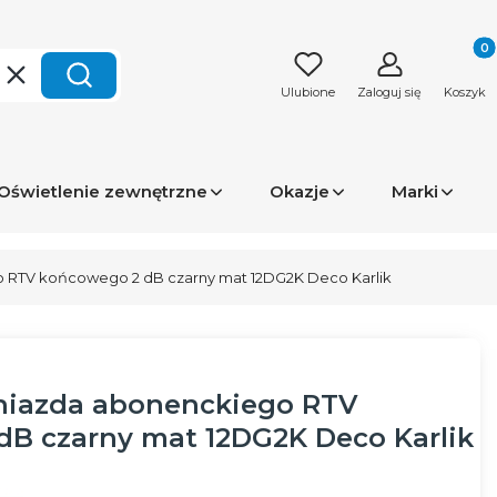
Produk
Wyczyść
Szukaj
Ulubione
Zaloguj się
Koszyk
Oświetlenie zewnętrzne
Okazje
Marki
 RTV końcowego 2 dB czarny mat 12DG2K Deco Karlik
iazda abonenckiego RTV
B czarny mat 12DG2K Deco Karlik