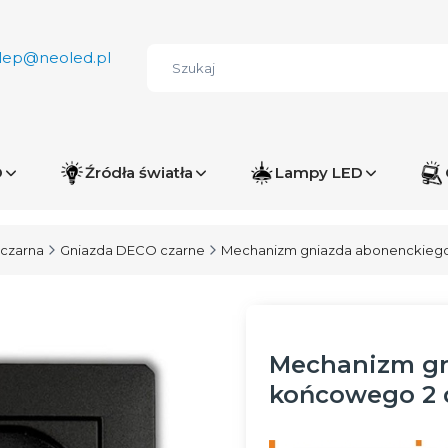
lep@neoled.pl
D
Źródła światła
Lampy LED
czarna
Gniazda DECO czarne
Mechanizm gniazda abonenckiego
Mechanizm gn
końcowego 2 d