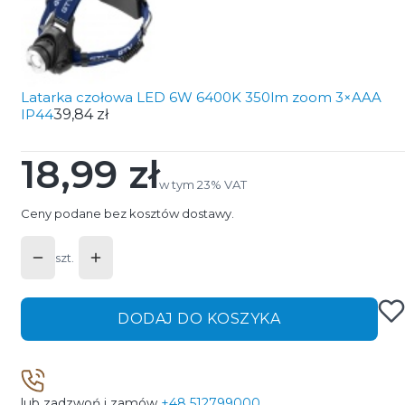
Latarka czołowa LED 6W 6400K 350lm zoom 3×AAA
IP44
39,84 zł
18,99 zł
Cena
w tym 23% VAT
w tym
23%
VAT
Ceny podane bez kosztów dostawy.
szt.
DODAJ DO KOSZYKA
lub zadzwoń i zamów
+48 512799000