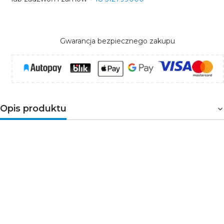
Gwarancja bezpiecznego zakupu
Opis produktu
Kompaktowa i wytrzymała latarka czołowa LED z
funkcją szybkiego wyłączania
Latarka czołowa
EMOS P3521
to lekka, solidna i
funkcjonalna czołówka o mocy 1 W, wyposażona w
wysokiej jakości diodę LED o strumieniu
85 lm
. Jej
precyzyjna soczewka równomiernie rozprasza światło,