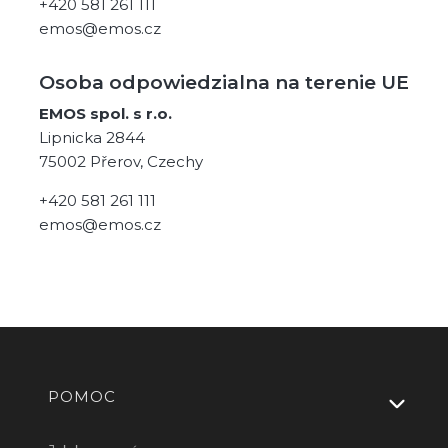
+420 581 261 111
emos@emos.cz
Osoba odpowiedzialna na terenie UE
EMOS spol. s r.o.
Lipnicka 2844
75002 Přerov, Czechy
+420 581 261 111
emos@emos.cz
Linki w stopce
POMOC