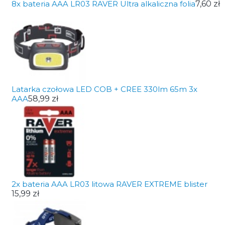
8x bateria AAA LR03 RAVER Ultra alkaliczna folia
7,60 zł
Latarka czołowa LED COB + CREE 330lm 65m 3x
AAA
58,99 zł
2x bateria AAA LR03 litowa RAVER EXTREME blister
15,99 zł