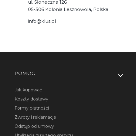
ul. Słoneczna 126
05-506 Kolonia Lesznowola, Polska
info@klus.pl
Linki w stopce
POMOC
Jak kupować
Koszty dostawy
Formy płatności
Zwroty i reklamacje
Odstąp od umowy
Utylizacja zużytego sprzętu