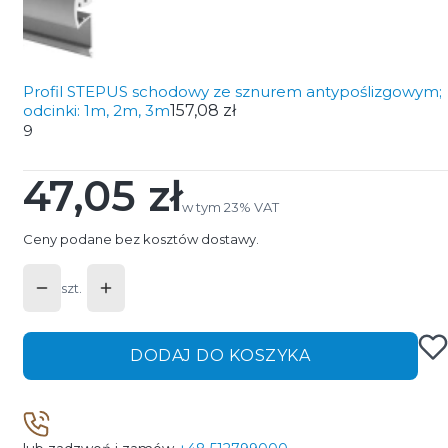
Profil STEPUS schodowy ze sznurem antypoślizgowym;
odcinki: 1m, 2m, 3m
157,08 zł
9
47,05 zł
Cena
w tym 23% VAT
w tym
23%
VAT
Ceny podane bez kosztów dostawy.
szt.
DODAJ DO KOSZYKA