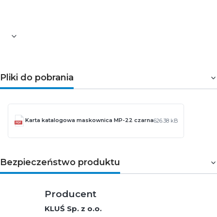
Pozostałe informacje dotyczące produktu znajdują się w
zakładce
Pliki do pobrania
Pliki do pobrania
Karta katalogowa maskownica MP-22 czarna
626.38 kB
Bezpieczeństwo produktu
Producent
KLUŚ Sp. z o.o.