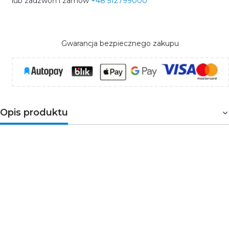
lub zadzwoń i zamów
+48 512799000
Gwarancja bezpiecznego zakupu
Opis produktu
Maskownica MP-22
doskonale łączy się z wieloma
profilami firmy KLUŚ m.in.
GIZA
,
GLAZA-
DUO
,
LOKOM
oraz dedykowanymi do nich zaślepkami,
tworząc z nimi spójne aranżacje. Maskownica to przede
wszystkim estetyczne wykończenie profilu, pozwalające
zakryć obszary pozbawione taśmy LED. Artykuły
uzupełniające znajdują się na pasku, w