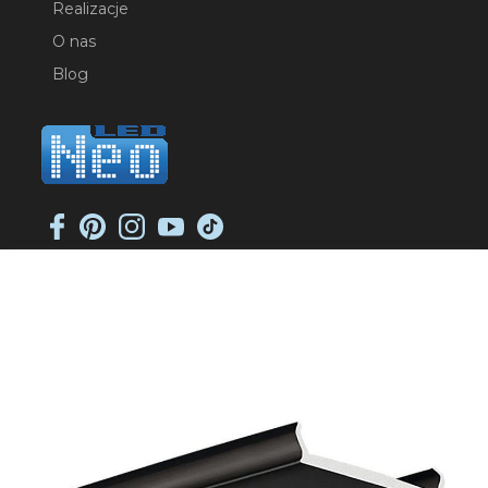
Realizacje
O nas
Blog
NEO-LED SP. K.
ul. Jana Długosza 2
51-162 Wrocław
NIP: 8951925233
sklep@neoled.pl