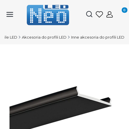
Produk
Otwórz wyszukiwark
rofile LED
Akcesoria do profili LED
Inne akcesoria do profili LED