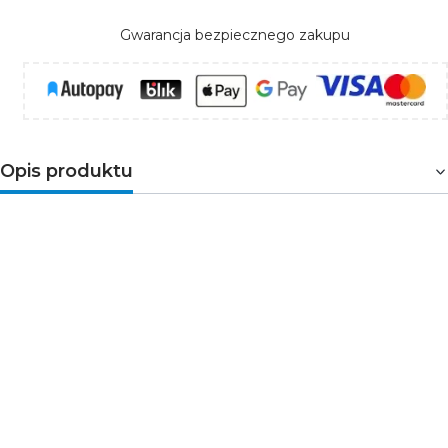
Gwarancja bezpiecznego zakupu
Opis produktu
ASTEN
to liniowa oprawa ścienna, która świetnie
sprawdzi się w pomieszczeniach o podwyższonej
wilgoci. Dzięki stopniu szczelności IP44 oprawa bez
obaw może być zamontowana nad lustrem w łazience.
Produkt wykonany został z najwyższej jakości stopu
aluminium oraz wyposażony w wysokiej jakości diody
LED SMD, które posiadają moc 8W i emitują neutralną
barwę światła 4000K. ASTEN wyróżnia się prostą i
nowoczesną formą wykonania a czerń obudowy dodaje