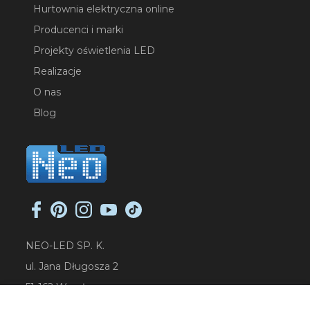
Hurtownia elektryczna online
Producenci i marki
Projekty oświetlenia LED
Realizacje
O nas
Blog
NEO-LED SP. K.
ul. Jana Długosza 2
51-162 Wrocław
NIP: 8951925233