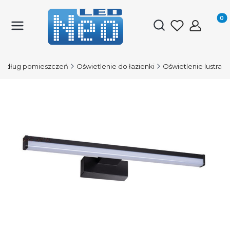
Produk
Otwórz wyszukiwark
edług pomieszczeń
Oświetlenie do łazienki
Oświetlenie lustra