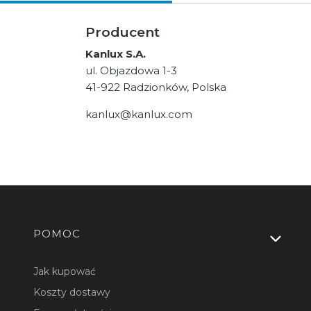
Producent
Kanlux S.A.
ul. Objazdowa 1-3
41-922 Radzionków, Polska
kanlux@kanlux.com
Linki w stopce
POMOC
Jak kupować
Koszty dostawy