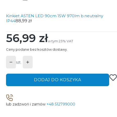
Kinkiet ASTEN LED 90cm 15W 970lm b.neutralny
IP44
88,99 zł
56,99 zł
Cena
w tym 23% VAT
w tym
23%
VAT
Ceny podane bez kosztów dostawy.
szt.
DODAJ DO KOSZYKA
lub zadzwoń i zamów
+48 512799000