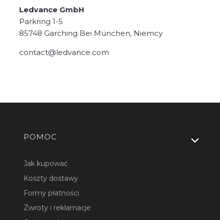
Ledvance GmbH
Parkring 1-5
85748 Garching Bei München, Niemcy
contact@ledvance.com
Linki w stopce
POMOC
Jak kupować
Koszty dostawy
Formy płatności
Zwroty i reklamacje