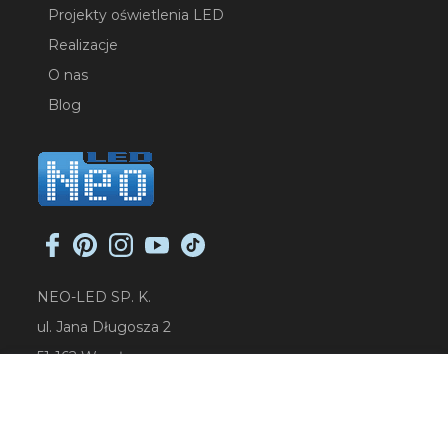
Projekty oświetlenia LED
Realizacje
O nas
Blog
NEO-LED SP. K.
ul. Jana Długosza 2
51-162 Wrocław
NIP: 8951925233
sklep@neoled.pl