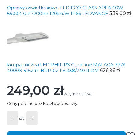
Oprawy oświetleniowe LED ECO CLASS AREA 60W
6500K GR 7200lm 120lm/W IP66 LEDVANCE
339,00 zł
lampa uliczna LED PHILIPS CoreLine MALAGA 37W
4000K 5162lm BRP102 LED58/740 II DM
626,96 zł
249,00 zł
Cena
w tym 23% VAT
w tym
23%
VAT
Ceny podane bez kosztów dostawy.
szt.