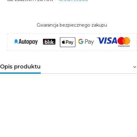
Gwarancja bezpiecznego zakupu
Opis produktu
MERA LED
to podszafkowa oprawa LED, która
świetnie sprawdzi się pod wiszącymi szafkami
kuchennymi oraz do oświetlenia miejscowego
blatów. Produkt wyróżnia się wysoką jakością
wykonania z tworzywa sztucznego, szerokim
kątem padania światła 150° oraz neutralną barwą
światła (4000K). Dodatkowym atutem produktu