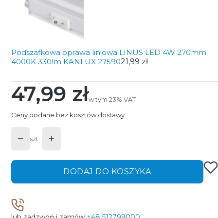
Podszafkowa oprawa liniowa LINUS LED 4W 270mm
4000K 330lm KANLUX 27590
21,99 zł
47,99 zł
Cena
w tym 23% VAT
w tym
23%
VAT
Ceny podane bez kosztów dostawy.
szt.
DODAJ DO KOSZYKA
lub zadzwoń i zamów
+48 512799000