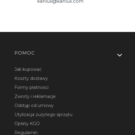
kanlux@kanlux.com
Linki w stopce
POMOC
Jak kupować
Koszty dostawy
Formy płatności
Zwroty i reklamacje
Odstąp od umowy
Utylizacja zużytego sprzętu
Opłaty KGO
Regulamin