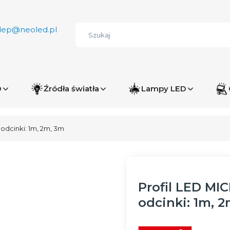
lep@neoled.pl
D
Źródła światła
Lampy LED
odcinki: 1m, 2m, 3m
Profil LED MI
odcinki: 1m, 