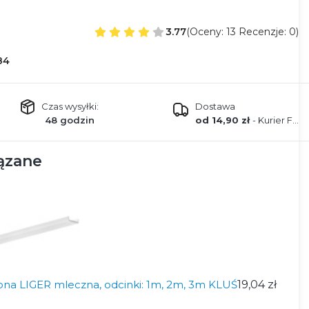
3.77
(Oceny: 13 Recenzje: 0)
84
Czas wysyłki:
Dostawa
48 godzin
od 14,90 zł
- Kurier FEDEX
ązane
ona LIGER mleczna, odcinki: 1m, 2m, 3m KLUŚ
19,04 zł