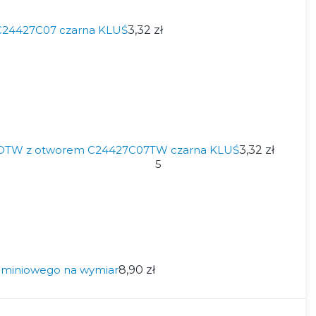
C24427C07 czarna KLUŚ
3,32 zł
OTW z otworem C24427C07TW czarna KLUŚ
3,32 zł
5
aluminiowego na wymiar
8,90 zł