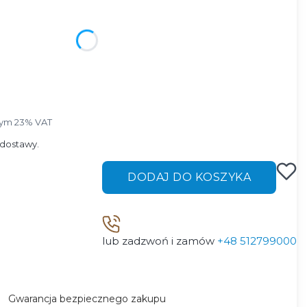
ktu:
ą różnić się ceną
ym 23% VAT
tym
23%
VAT
dostawy.
DODAJ DO KOSZYKA
lub zadzwoń i zamów
+48 512799000
Gwarancja bezpiecznego zakupu