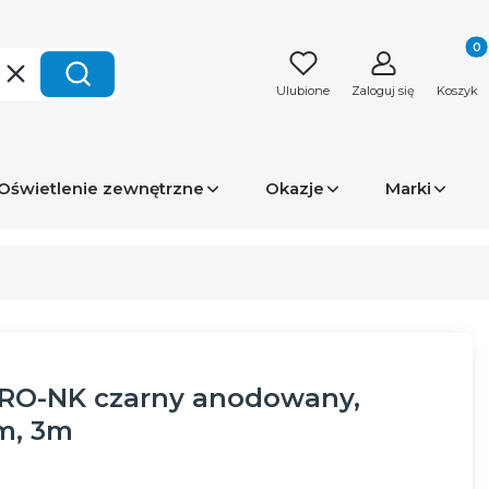
Produk
Wyczyść
Szukaj
Ulubione
Zaloguj się
Koszyk
Oświetlenie zewnętrzne
Okazje
Marki
CRO-NK czarny anodowany,
2m, 3m