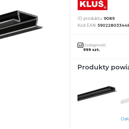
ID produktu:
9089
Kod EAN:
59022803344
Dostępność:
999 szt.
Produkty powi
Osł