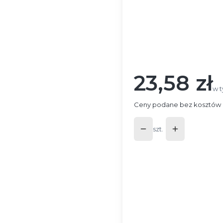
Wybierz wariant produ
Poszczególne warianty mog
*
Długość profilu
Wybierz
23,58 zł
Cena
w t
w 
Ceny podane bez kosztów 
szt.