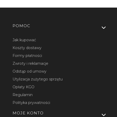
Linki w stopce
POMOC
Jak kupować
Koszty dostawy
Formy płatności
Zwroty i reklamacje
Odstąp od umowy
Utylizacja zużytego sprzętu
Opłaty KGO
Regulamin
Polityka prywatności
MOJE KONTO