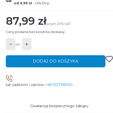
od 9,99 zł
- ORLEN paczka
87,99 zł
Cena
w tym 23% VAT
w tym
23%
VAT
Ceny podane bez kosztów dostawy.
szt.
DODAJ DO KOSZYKA
lub zadzwoń i zamów
+48 512799000
Gwarancja bezpiecznego zakupu