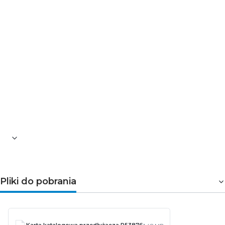
czas reakcji: <25 ns
maksymalne obciążenie: 10 A max.
maksymalne obciążenie: 2 300W
ochrona przed przeciążeniem: tak
poziom ochrony Up: 1,3 kV (L/N)
ochrona przewodu antenowego: nie
ochrona tel. / fax / DSL: nie
wyjście USB: nie
udar próbny U0c: 4 kV
żyła: H05VV-F3G 1,0 mm²
wymiary:330 × 54 × 55 mm
absorpcja energii: 150 J
opakowanie: 1 szt., pudełko
Pliki do pobrania