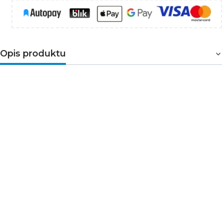
Opis produktu
Skuteczna
ochrona przeciwprzepięciowa, która
zabezpieczy Twoją elektronikę przed niebezpiecznymi
udarami prądowymi i przepięciami.
Parametry:
długość: 5m
ilość gniazd: 5× 2P + PE
kolor: szary
napięcie znamionowe: 250 V~, 50 Hz
przesłony torów prądowych: tak
bezpiecznik: bezpiecznik 10 A/250 V