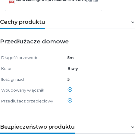
Karta katalogowa przedłużacza P53876
1.48 MB
Cechy produktu
Przedłużacze domowe
Długość przewodu
5m
Kolor
Biały
Ilość gniazd
5
tak
Wbudowany włącznik
tak
Przedłużacz przepięciowy
Bezpieczeństwo produktu