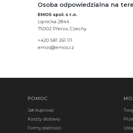
Osoba odpowiedzialna na ter
EMOS spol. s r.o.
Lipnicka 2844
75002 Přerov, Czechy
+420 581 261 111
emos@emos.cz
Linki w stopce
POMOC
MO
Jak kupować
Two
Koszty dostawy
Prze
Formy płatności
Usta