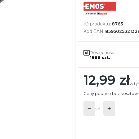
ID produktu:
8763
Kod EAN:
859502532132
Dostępność:
1966 szt.
12,99 zł
Cena
w ty
w t
Ceny podane bez kosztów 
szt.