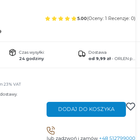
5.00
(Oceny: 1 Recenzje: 0)
9
Czas wysyłki:
Dostawa
24 godziny
od 9,99 zł
- ORLEN paczka
m 23% VAT
ym
23%
VAT
dostawy.
DODAJ DO KOSZYKA
lub zadzwoń i zamów
+48 512799000