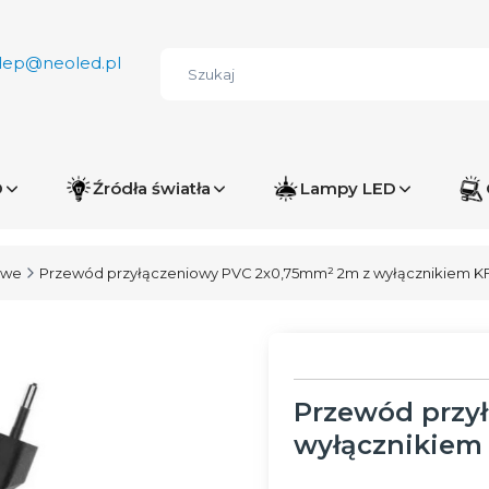
lep@neoled.pl
D
Źródła światła
Lampy LED
owe
Przewód przyłączeniowy PVC 2x0,75mm² 2m z wyłącznikiem KF
Przewód przy
wyłącznikiem 