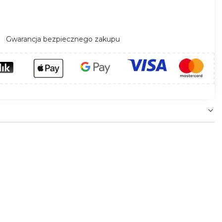
Gwarancja bezpiecznego zakupu
iorników elektrycznych. Wbudowany wyłącznik
gniazda.
Wyłącznik zlokalizowany 50 cm od