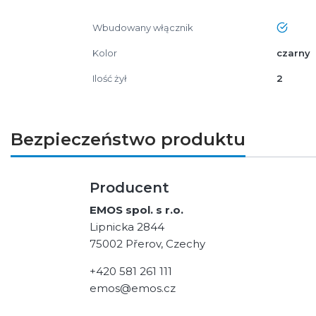
Wbudowany włącznik
tak
Kolor
czarny
Ilość żył
2
Bezpieczeństwo produktu
Producent
EMOS spol. s r.o.
Lipnicka 2844
75002 Přerov, Czechy
+420 581 261 111
emos@emos.cz