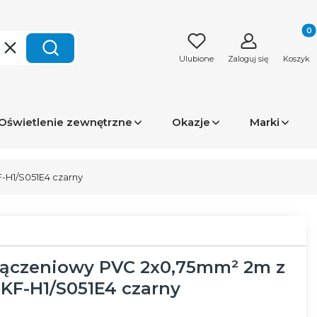
Produk
Wyczyść
Szukaj
Ulubione
Zaloguj się
Koszyk
Oświetlenie zewnętrzne
Okazje
Marki
-H1/S051E4 czarny
łączeniowy PVC 2x0,75mm² 2m z
KF-H1/S051E4 czarny