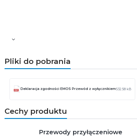
Funkcjonalny przewód do codziennego zasi
EMOS S09272 to przewód przyłączeniowy PVC 
wygląd oraz zgodność z europejskimi normami 
Pliki do pobrania
Deklaracja zgodności EMOS Przewód z wyłącznikiem
532.58 kB
Cechy produktu
Przewody przyłączeniowe