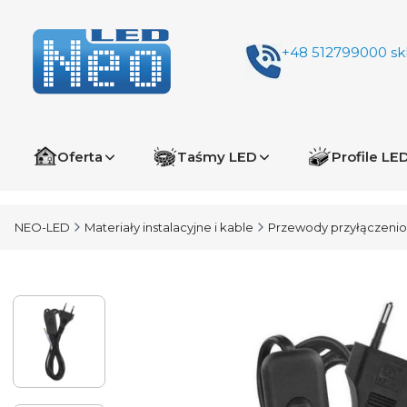
+48 512799000
sk
Oferta
Taśmy LED
Profile LE
NEO-LED
Materiały instalacyjne i kable
Przewody przyłączeni