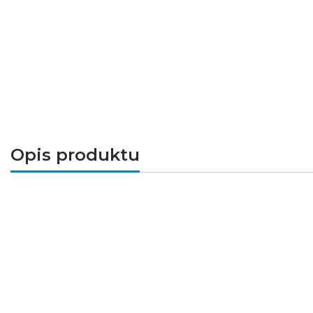
Opis produktu
Praktyczny przewód z wyłącznikiem do la
Przewód przyłączeniowy EMOS S09272 o długo
umieszczony na przewodzie umożliwia szybkie
wolnego końca zwiększa komfort codzien