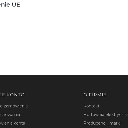
enie UE
JE KONTO
O FIRMIE
je zamówienia
Kontakt
chowalnia
Hurtownia elektryczna
wienia konta
Producenci i marki