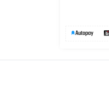
mp i urządzeń domowych
ści 2 m to wygodne rozwiązanie do zasilania przenośnych odb
 sterowanie zasilaniem bez konieczności wyjmowania wtyczki z 
nego użytkowania
.