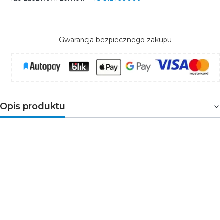
Gwarancja bezpiecznego zakupu
Opis produktu
Adapter umożliwiający montaż paneli LED
podtynkowych 60x60 natynkowo. Dzięki prostej
i przemyślanej konstrukcji możemy szybko
zamontować panel na suficie a tym samym
zrobić niezwykle efektowną oprawę
oświetleniową.
CECHY PRODUKTU: