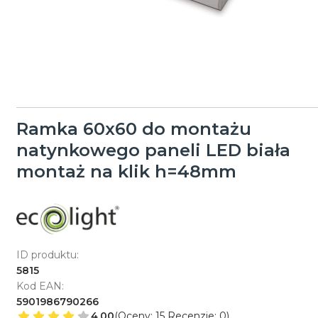
Ramka 60x60 do montażu
natynkowego paneli LED biała
montaż na klik h=48mm
ID produktu:
5815
Kod EAN:
5901986790266
4.00
(Oceny: 15 Recenzje: 0)