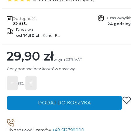
Czas wysyłki:
Dostępność:
33 szt.
24 godziny
Dostawa
od 14,90 zł
- Kurier FEDEX
29,90 zł
Cena
w tym 23% VAT
w tym
23%
VAT
Ceny podane bez kosztów dostawy.
szt.
DODAJ DO KOSZYKA
lub zadzwoń i zamów
+48 512799000