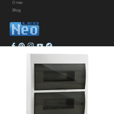
O nas
Blog
NEO-LED SP. K.
ul. Jana Długosza 2
51-162 Wrocław
NIP: 8951925233
sklep@neoled.pl