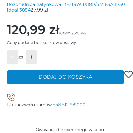
Rozdzielnica natynkowa DB118W 1X18P/SM 63A IP30
Ideal 3854
27,99 zł
120,99 zł
Cena
w tym 23% VAT
w tym
23%
VAT
Ceny podane bez kosztów dostawy.
szt.
DODAJ DO KOSZYKA
lub zadzwoń i zamów
+48 512799000
Gwarancja bezpiecznego zakupu