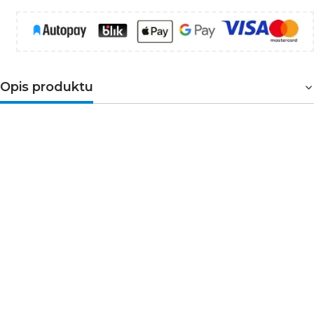
Opis produktu
Rozdzielnice natynkowe
z serii DB zostały
zaprojektowane z myślą o montażu na ścianach
wykonanych z materiałów niepalnych, takich jak beton
czy cegła. Spełniają wymogi odporności na żar o
temperaturze 650°C, co zapewnia dodatkowe
bezpieczeństwo użytkowania. Nie są przeznaczone do
instalacji na powierzchniach palnych, takich jak płyty
gipsowo-kartonowe czy drewno, ani na pustych
ścianach czy pionach technicznych.
➤Parametry techniczne