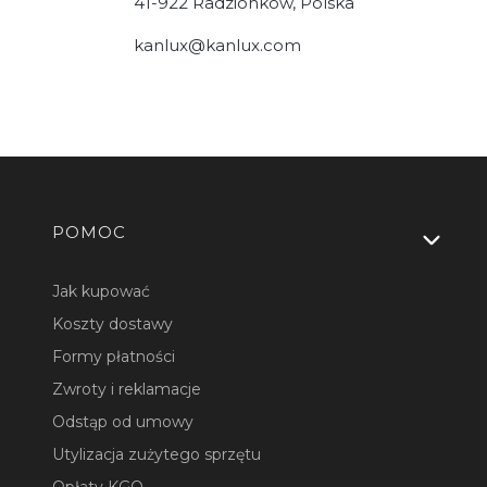
41-922 Radzionków, Polska
kanlux@kanlux.com
Linki w stopce
POMOC
Jak kupować
Koszty dostawy
Formy płatności
Zwroty i reklamacje
Odstąp od umowy
Utylizacja zużytego sprzętu