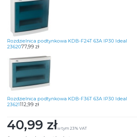
Rozdzielnica podtynkowa KDB-F24T 63A IP30 Ideal
23620
77,99 zł
Rozdzielnica podtynkowa KDB-F36T 63A IP30 Ideal
23621
112,99 zł
40,99 zł
Cena
w tym 23% VAT
w tym
23%
VAT