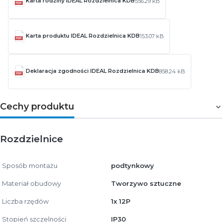
Karta rodziny IDEAL Rozdzielnica KDB
556.29 kB
Karta produktu IDEAL Rozdzielnica KDB
153.07 kB
Deklaracja zgodności IDEAL Rozdzielnica KDB
858.24 kB
Cechy produktu
Rozdzielnice
Sposób montażu
podtynkowy
Materiał obudowy
Tworzywo sztuczne
Liczba rzędów
1x 12P
Stopień szczelności
IP30