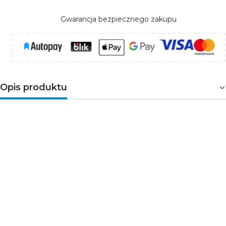
Gwarancja bezpiecznego zakupu
Opis produktu
Rozdzielnica KDB-S36T
przeznaczona jest
do
montażu natynkowego
i wyposażona w
przezroczyste drzwi
, co umożliwia łatwy podgląd
wnętrza bez konieczności otwierania, zapewniając
wygodę podczas kontroli i konserwacji instalacji.
Rozdzielnice z serii KDB spełniają wymóg odporności na
żar o temperaturze 650°C i mogą być stosowane
wyłącznie na powierzchniach niepalnych (np. pełne, lite
ściany wykonane z materiałów niepalnych). Nie nadają