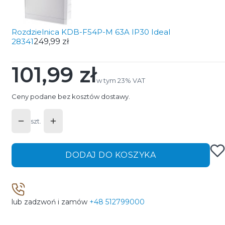
Rozdzielnica KDB-F54P-M 63A IP30 Ideal
28341
249,99 zł
101,99 zł
Cena
w tym 23% VAT
w tym
23%
VAT
Ceny podane bez kosztów dostawy.
szt.
DODAJ DO KOSZYKA
lub zadzwoń i zamów
+48 512799000