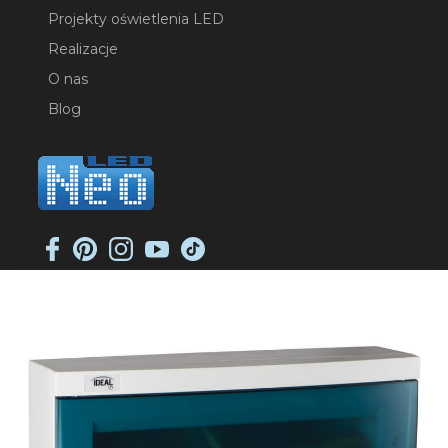
Projekty oświetlenia LED
Realizacje
O nas
Blog
NEO-LED SP. K.
ul. Jana Długosza 2
51-162 Wrocław
NIP: 8951925233
sklep@neoled.pl