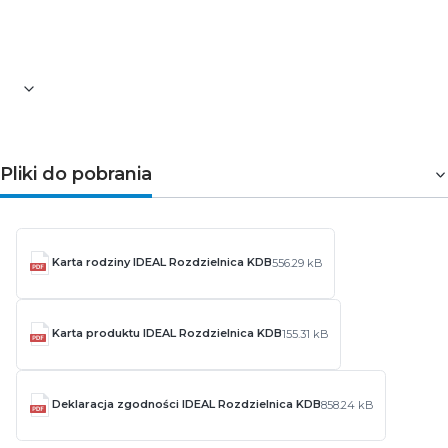
Szerokość [mm]: 109
Wysokość [mm]: 294
Waga [g]: 1660
Pliki do pobrania
Karta rodziny IDEAL Rozdzielnica KDB
556.29 kB
Karta produktu IDEAL Rozdzielnica KDB
155.31 kB
Deklaracja zgodności IDEAL Rozdzielnica KDB
858.24 kB