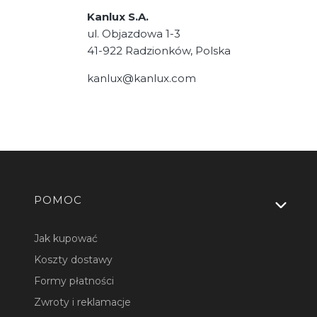
Kanlux S.A.
ul. Objazdowa 1-3
41-922 Radzionków, Polska
kanlux@kanlux.com
Linki w stopce
POMOC
Jak kupować
Koszty dostawy
Formy płatności
Zwroty i reklamacje