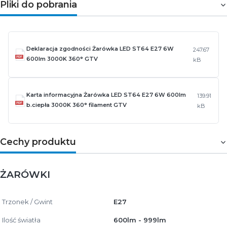
Pliki do pobrania
Deklaracja zgodności Żarówka LED ST64 E27 6W
247.67
600lm 3000K 360° GTV
kB
Karta informacyjna Żarówka LED ST64 E27 6W 600lm
139.91
b.ciepła 3000K 360° filament GTV
kB
Cechy produktu
ŻARÓWKI
Trzonek / Gwint
E27
Ilość światła
600lm - 999lm