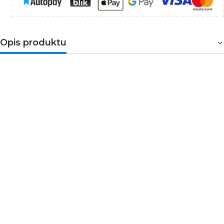
Opis produktu
Żarówka ST64 LED
z trzonkiem E27 firmy GTV posiada
moc 6W oraz emituje światło o barwie ciepłej białej.
Dzięki widocznemu filamentowi oraz wyróżniającym
kształcie, produkt jest doskonałym uzupełnieniem
designerskich lamp o widocznych źródłach światła.
Świetnie sprawdzi się zarówno w salonie, jadalni jak
również w klimatyczny sposób oświetli werandy, tarasy,
altany ogrodowe oraz ogródki restauracyjne.
Parametry techniczne
Napięcie znamionowe [V]: 220-240 AC
Częstotliwość znamionowa [Hz]: 50
Rodzaj diody: LED filament