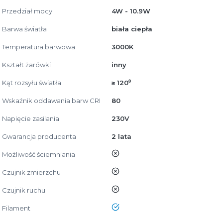
Przedział mocy
4W - 10.9W
Barwa światła
biała ciepła
Temperatura barwowa
3000K
Kształt żarówki
inny
Kąt rozsyłu światła
≥ 120⁰
Wskaźnik oddawania barw CRI
80
Napięcie zasilania
230V
Gwarancja producenta
2 lata
nie
Możliwość ściemniania
nie
Czujnik zmierzchu
nie
Czujnik ruchu
tak
Filament