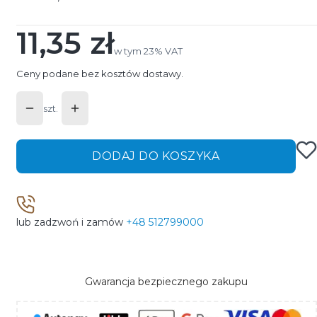
11,35 zł
Cena
w tym 23% VAT
w tym
23%
VAT
Ceny podane bez kosztów dostawy.
szt.
DODAJ DO KOSZYKA
lub zadzwoń i zamów
+48 512799000
Gwarancja bezpiecznego zakupu