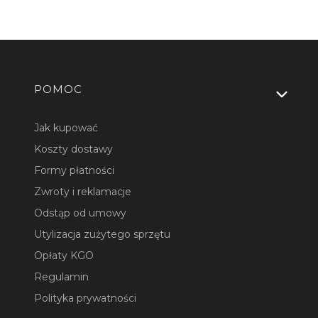
Linki w stopce
POMOC
Jak kupować
Koszty dostawy
Formy płatności
Zwroty i reklamacje
Odstąp od umowy
Utylizacja zużytego sprzętu
Opłaty KGO
Regulamin
Polityka prywatności