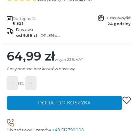
Czas wysyłki:
Dostępność:
6 szt.
24 godziny
Dostawa
od 9,99 zł
- ORLEN paczka
64,99 zł
Cena
w tym 23% VAT
w tym
23%
VAT
Ceny podane bez kosztów dostawy.
szt.
DODAJ DO KOSZYKA
lub zadzwoń i zamów
+48 512799000