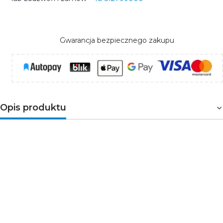
Gwarancja bezpiecznego zakupu
Opis produktu
HF-Performer III PL-T/C to elektroniczny
statecznik na prąd o wysokiej częstotliwości oraz
zrównoważonej funkcjonalności i smukłej
konstrukcji do świetlówek PL-T i PL-C. Idealnie
nadaje się do zastosowań, które wymagają dużej
wydajności energii. Produkty HFPerformer III
charakteryzują się solidną konstrukcją, spełniają