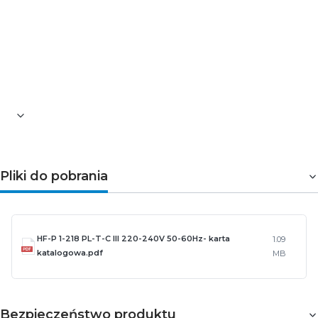
176-275 V
Napięcie akumulatora zapewniające zapłon: 186-
275 V
Nominalny strumień świetlny po 5 sekundach:
50% of EBLF
Pliki do pobrania
HF-P 1-218 PL-T-C III 220-240V 50-60Hz- karta
1.09
katalogowa.pdf
MB
Bezpieczeństwo produktu