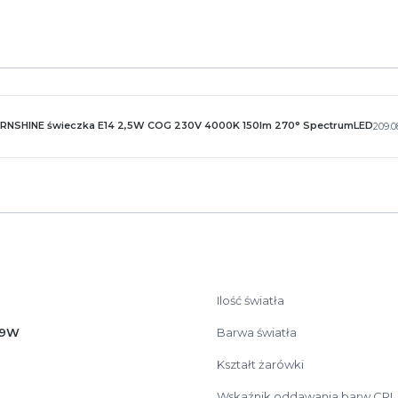
RNSHINE świeczka E14 2,5W COG 230V 4000K 150lm 270° SpectrumLED
209.
Ilość światła
.9W
Barwa światła
Kształt żarówki
Wskaźnik oddawania barw CRI