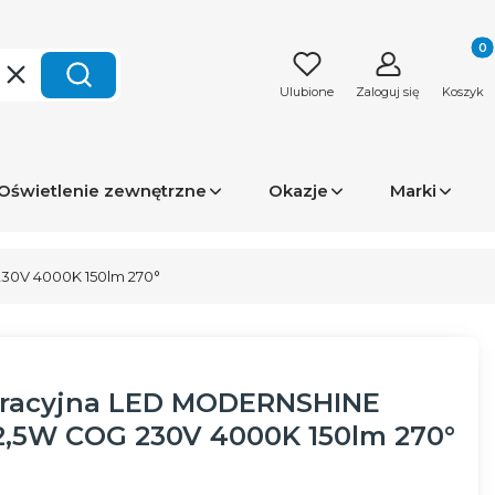
Produk
Wyczyść
Szukaj
Ulubione
Zaloguj się
Koszyk
Oświetlenie zewnętrzne
Okazje
Marki
30V 4000K 150lm 270°
racyjna LED MODERNSHINE
2,5W COG 230V 4000K 150lm 270°