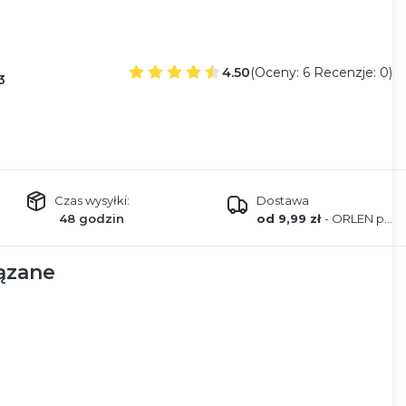
4.50
(Oceny: 6 Recenzje: 0)
3
Czas wysyłki:
Dostawa
48 godzin
od 9,99 zł
- ORLEN paczka
ązane