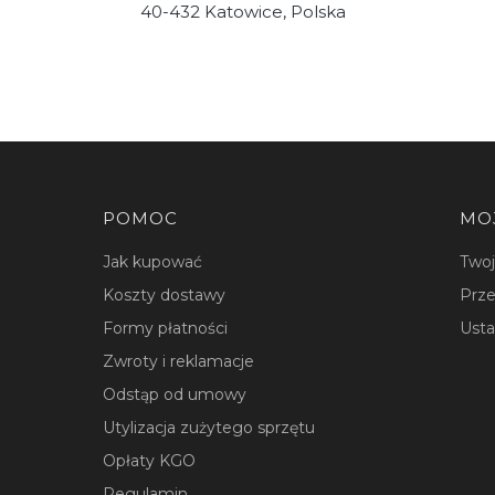
40-432 Katowice, Polska
Linki w stopce
POMOC
MO
Jak kupować
Two
Koszty dostawy
Prze
Formy płatności
Usta
Zwroty i reklamacje
Odstąp od umowy
Utylizacja zużytego sprzętu
Opłaty KGO
Regulamin