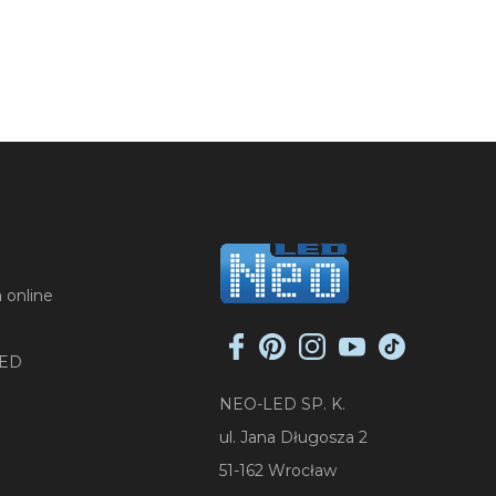
 online
LED
NEO-LED SP. K.
ul. Jana Długosza 2
51-162 Wrocław