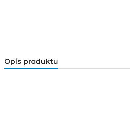
Opis produktu
Żarówka dekoracyjna
MODERNSHINE
to 
efekt "przydymionego światła" i jest dos
czarne, opalizujące szkło oraz wysoką 
żarówki jest szeroki kąt padania światła
jako wiszące samodzielne źródło światła j