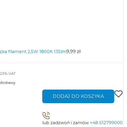
zka filament 2,5W 1800K 135lm
9,99 zł
 23% VAT
23%
VAT
dostawy.
DODAJ DO KOSZYKA
lub zadzwoń i zamów
+48 512799000