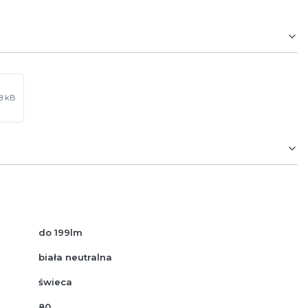
08 kB
do 199lm
biała neutralna
świeca
80