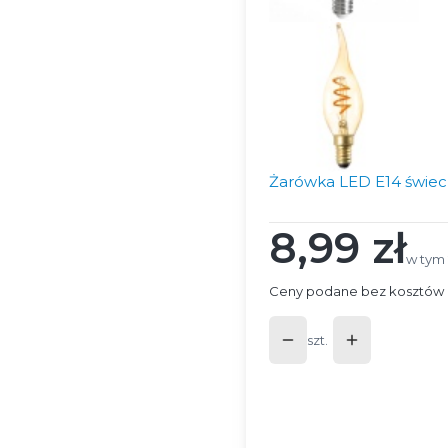
Żarówka LED E14 świec
8,99 zł
Cena
w tym
w tym
Ceny podane bez kosztów 
szt.