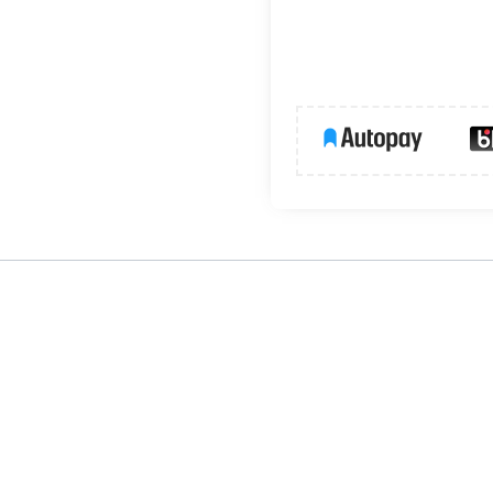
produkt, który przyciąga wzrok efektownym wyglądem. S
tępna w białej neutralnej barwie światła 4000K. Wyróżnia
energooszczędnością, którą zapewniają najnowocześniejs
 270°, który zapewnia równomierne oświetlenie pomieszcze
ak i element do sufitowej oprawy.