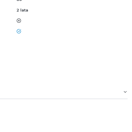
2 lata
nie
tak