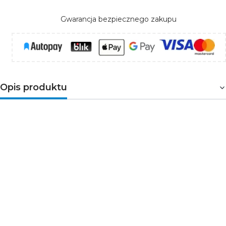
Gwarancja bezpiecznego zakupu
Opis produktu
Zasilacz LED do paneli BRAVO 40W – stabilna
praca oprawy
Zasilacz Kanlux BRAVO DRIVER 40W to dedykowane
źródło zasilania do paneli LED BRAVO o mocy 40W.
Zapewnia stabilne parametry pracy oraz odpowiednie
dopasowanie prądowe do oprawy.
Stałoprądowa
konstrukcja gwarantuje bezpieczne i efektywne
działanie panelu LED
.