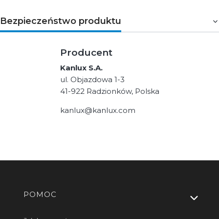
Bezpieczeństwo produktu
Producent
Kanlux S.A.
ul. Objazdowa 1-3
41-922 Radzionków, Polska
kanlux@kanlux.com
Linki w stopce
POMOC