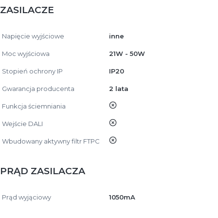
ZASILACZE
Napięcie wyjściowe
inne
Moc wyjściowa
21W - 50W
Stopień ochrony IP
IP20
Gwarancja producenta
2 lata
nie
Funkcja ściemniania
nie
Wejście DALI
nie
Wbudowany aktywny filtr FTPC
PRĄD ZASILACZA
Prąd wyjąciowy
1050mA