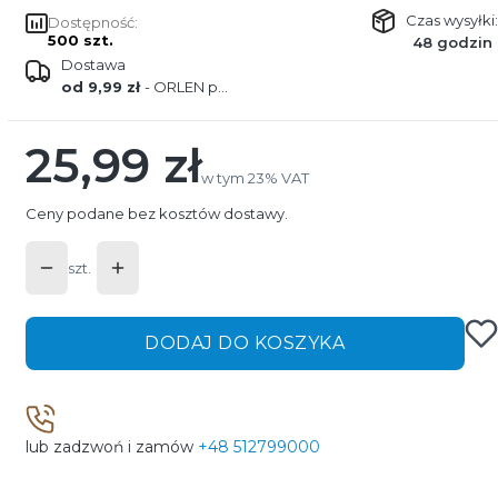
Czas wysyłki:
Dostępność:
500 szt.
48 godzin
Dostawa
od 9,99 zł
- ORLEN paczka
25,99 zł
Cena
w tym 23% VAT
w tym
23%
VAT
Ceny podane bez kosztów dostawy.
szt.
DODAJ DO KOSZYKA
lub zadzwoń i zamów
+48 512799000