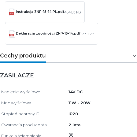
Instrukcja ZNP-15-14 PL.pdf
464.83 kB
Deklaracja zgodności ZNP-15-14.pdf
237.11 kB
Cechy produktu
ZASILACZE
Napięcie wyjściowe
14V DC
Moc wyjściowa
11W - 20W
Stopień ochrony IP
IP20
Gwarancja producenta
2 lata
nie
Funkcja ściemniania