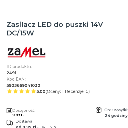
Zasilacz LED do puszki 14V
DC/15W
ID produktu:
2491
Kod EAN:
5903669041030
5.00
(Oceny: 1 Recenzje: 0)
Czas wysyłki:
Dostępność:
9 szt.
24 godziny
Dostawa
od 9,99 zł
- ORLEN paczka