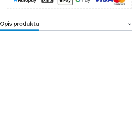
Opis produktu
Zasilacz ZNP-15-14
to profesjonalny zasilacz impulsowy
o napięciu wyjściowym 14V DC i mocy znamionowej 15W.
Zasilacz przeznaczony jest do współpracy z produktami
LEDIX(oprawy, sterowniki, odbiorniki radiowe) zasilanymi
napięciem na 14V DC. Montaż bezpośrednio w puszce
instalacyjnej. Produkt posiada zabezpieczenia
przeciwzwarciowe oraz przeciążeniowe. Wysoka
sprawność oraz bardzo mały pobór mocy w trybie
czuwania.
Dane techniczne:
Znamionowe napięcie wyjściowe: 14V DC