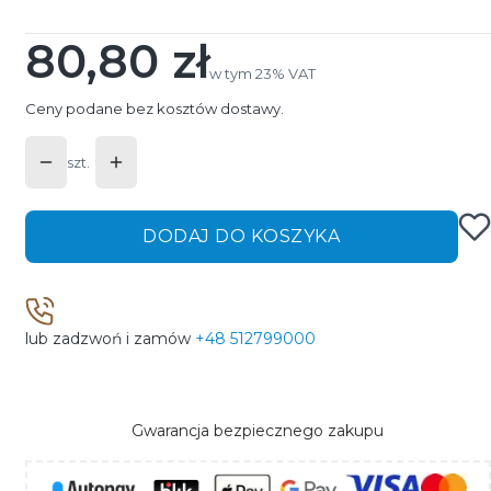
80,80 zł
Cena
w tym 23% VAT
w tym
23%
VAT
Ceny podane bez kosztów dostawy.
szt.
DODAJ DO KOSZYKA
lub zadzwoń i zamów
+48 512799000
Gwarancja bezpiecznego zakupu