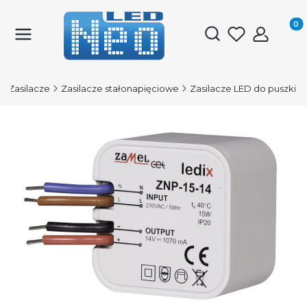
Produk
Otwórz wyszukiwark
Zasilacze
Zasilacze stałonapięciowe
Zasilacze LED do puszki