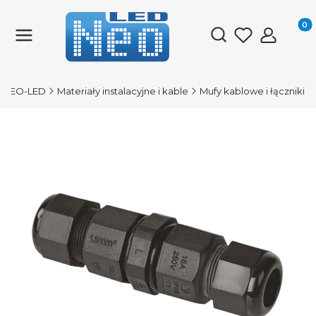
Produk
Otwórz wyszukiwark
NEO-LED
Materiały instalacyjne i kable
Mufy kablowe i łączniki