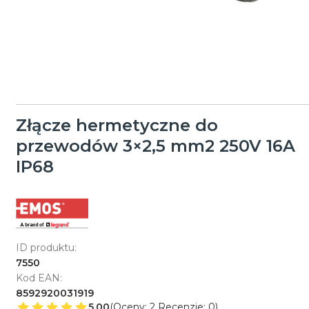
Złącze hermetyczne do
przewodów 3×2,5 mm2 250V 16A
IP68
ID produktu:
7550
Kod EAN:
8592920031919
5.00
(Oceny: 2 Recenzje: 0)