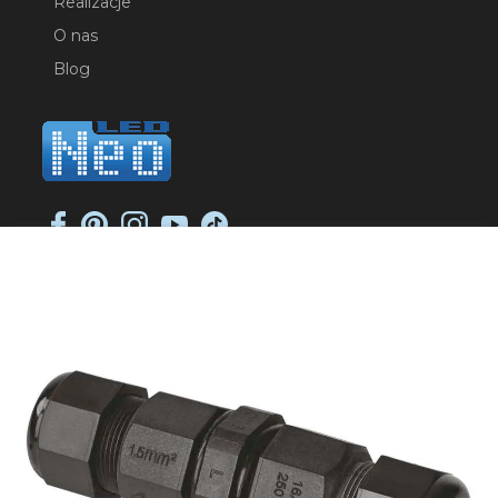
Realizacje
O nas
Blog
NEO-LED SP. K.
ul. Jana Długosza 2
51-162 Wrocław
NIP: 8951925233
sklep@neoled.pl