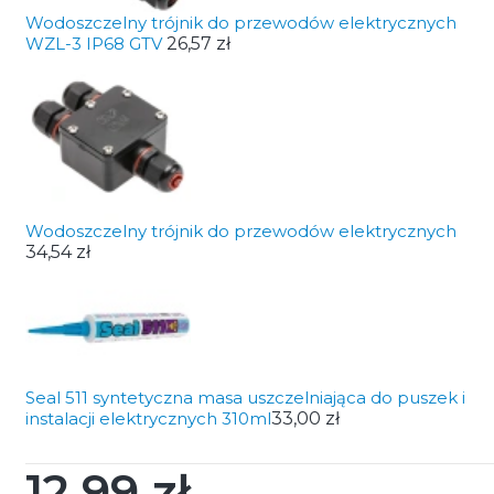
Wodoszczelny trójnik do przewodów elektrycznych
WZL-3 IP68 GTV
26,57 zł
Wodoszczelny trójnik do przewodów elektrycznych
34,54 zł
Seal 511 syntetyczna masa uszczelniająca do puszek i
instalacji elektrycznych 310ml
33,00 zł
12,99 zł
Cena