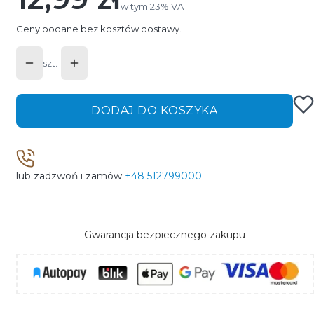
w tym 23% VAT
w tym
23%
VAT
Ceny podane bez kosztów dostawy.
szt.
DODAJ DO KOSZYKA
lub zadzwoń i zamów
+48 512799000
Gwarancja bezpiecznego zakupu