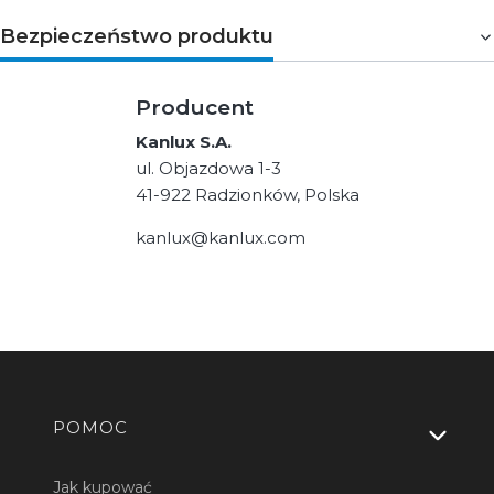
Bezpieczeństwo produktu
Producent
Kanlux S.A.
ul. Objazdowa 1-3
41-922 Radzionków, Polska
kanlux@kanlux.com
Linki w stopce
POMOC
Jak kupować