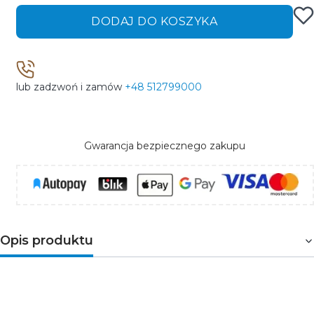
DODAJ DO KOSZYKA
lub zadzwoń i zamów
+48 512799000
Gwarancja bezpiecznego zakupu
Opis produktu
Adapter gniazda
umożliwia sterowanie (funkcja
włącz/wyłącz) urządzeniami bez funkcji SMART (np.: