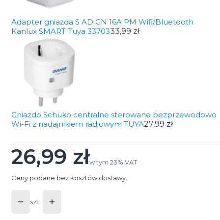
Adapter gniazda S AD GN 16A PM Wifi/Bluetooth
Kanlux SMART Tuya 33703
33,99 zł
Gniazdo Schuko centralne sterowane bezprzewodowo
Wi-Fi z nadajnikiem radiowym TUYA
27,99 zł
26,99 zł
Cena
w tym 23% VAT
w tym
23%
VAT
Ceny podane bez kosztów dostawy.
szt.