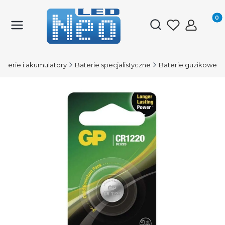
Produk
Otwórz wyszukiwark
aterie i akumulatory
Baterie specjalistyczne
Baterie guzikowe