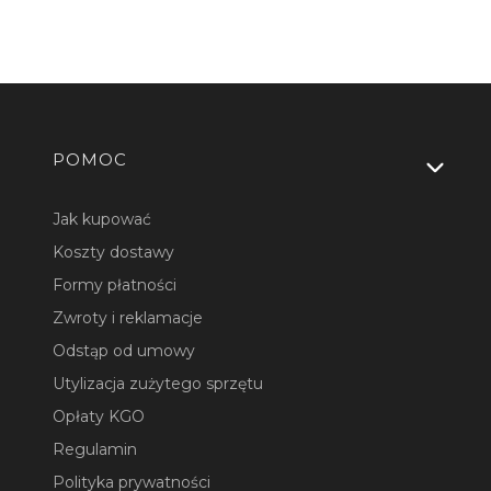
Linki w stopce
POMOC
Jak kupować
Koszty dostawy
Formy płatności
Zwroty i reklamacje
Odstąp od umowy
Utylizacja zużytego sprzętu
Opłaty KGO
Regulamin
Polityka prywatności