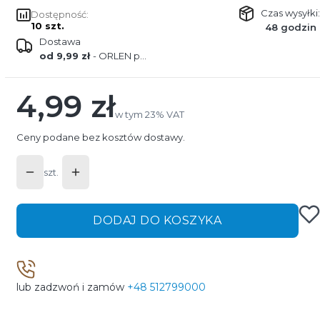
Czas wysyłki:
Dostępność:
10 szt.
48 godzin
Dostawa
od 9,99 zł
- ORLEN paczka
4,99 zł
Cena
w tym 23% VAT
w tym
23%
VAT
Ceny podane bez kosztów dostawy.
szt.
DODAJ DO KOSZYKA
lub zadzwoń i zamów
+48 512799000