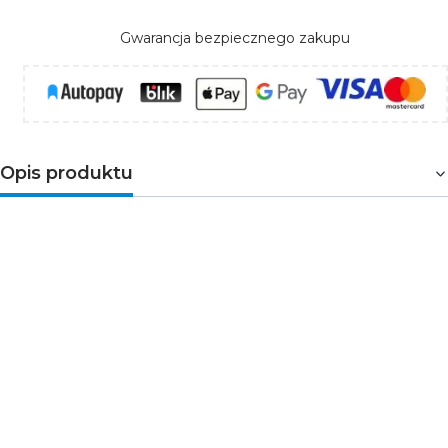
Gwarancja bezpiecznego zakupu
Opis produktu
GP Bateria litowa CR1220
Bateria litowa guzikowa GP CR1220 to niezawodne
źródło energii, które oferuje doskonałą wydajność w
najmniejszym możliwym rozmiarze. Baterie guzikowe
stały się symbolem nowoczesnej technologii, oferując
niewielką formę, która pomimo swoich rozmiarów
zapewnia dużą moc. W składzie tych baterii znajduje się
lit, który gwarantuje ich niezawodność i wyjątkową