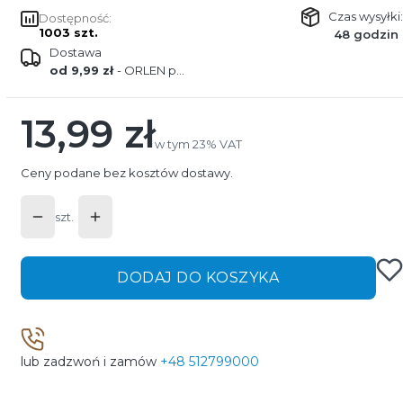
Czas wysyłki:
Dostępność:
1003 szt.
48 godzin
Dostawa
od 9,99 zł
- ORLEN paczka
13,99 zł
Cena
w tym 23% VAT
w tym
23%
VAT
Ceny podane bez kosztów dostawy.
szt.
DODAJ DO KOSZYKA
lub zadzwoń i zamów
+48 512799000