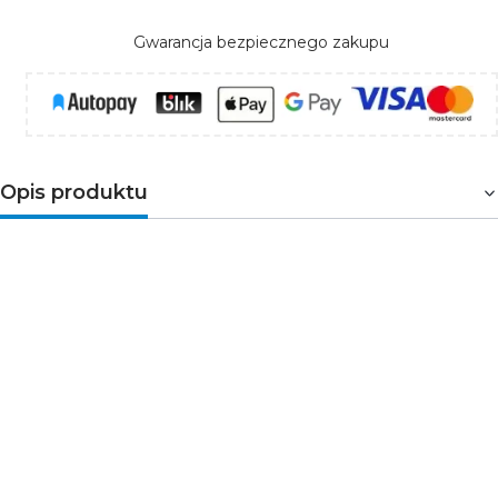
Gwarancja bezpiecznego zakupu
Opis produktu
GP Bateria litowa CR2 3V
Bateria litowa GP CR2 to wysokowydajne źródło zasilania
stworzone z myślą o urządzeniach wymagających
stabilnego i długotrwałego działania. Oferuje napięcie
3V i pojemność 800 mAh, co czyni ją idealnym wyborem
dla zaawansowanych technologicznie sprzętów, takich
jak aparaty fotograficzne, czujniki ruchu, latarki taktyczne
czy urządzenia medyczne. Dzięki technologii litowej