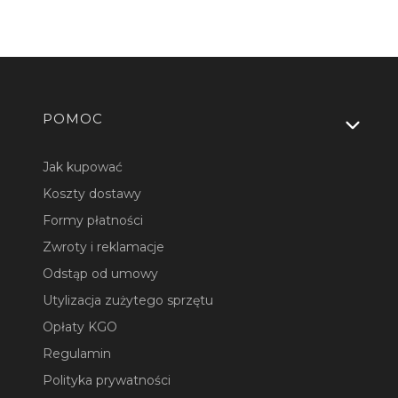
Linki w stopce
POMOC
Jak kupować
Koszty dostawy
Formy płatności
Zwroty i reklamacje
Odstąp od umowy
Utylizacja zużytego sprzętu
Opłaty KGO
Regulamin
Polityka prywatności