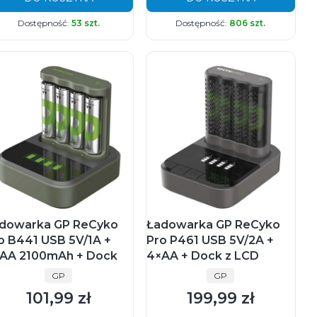
Dostępność:
53 szt.
Dostępność:
806 szt.
dowarka GP ReCyko
Ładowarka GP ReCyko
o B441 USB 5V/1A +
Pro P461 USB 5V/2A +
AA 2100mAh + Dock
4×AA + Dock z LCD
PRODUCENT
PRODUCENT
GP
GP
101,99 zł
199,99 zł
Cena
Cena