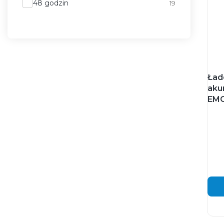
48 godzin
19
Ład
aku
EMO