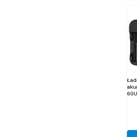
Ład
aku
60U