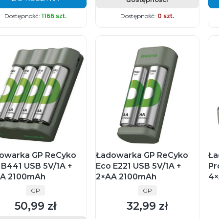
Dostępność:
1166 szt.
Dostępność:
0 szt.
owarka GP ReCyko
Ładowarka GP ReCyko
Ła
 B441 USB 5V/1A +
Eco E221 USB 5V/1A +
Pr
A 2100mAh
2×AA 2100mAh
4×
PRODUCENT
PRODUCENT
GP
GP
50,99 zł
32,99 zł
Cena
Cena