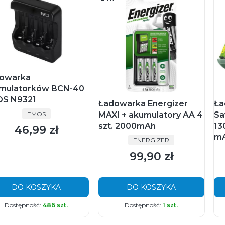
owarka
mulatorków BCN-40
S N9321
Ładowarka Energizer
Ła
PRODUCENT
EMOS
MAXI + akumulatory AA 4
Sa
szt. 2000mAh
13
46,99 zł
Cena
m
PRODUCENT
ENERGIZER
99,90 zł
Cena
DO KOSZYKA
DO KOSZYKA
Dostępność:
486 szt.
Dostępność:
1 szt.