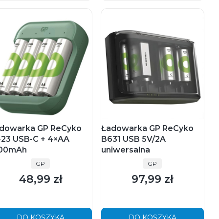
dowarka GP ReCyko
Ładowarka GP ReCyko
23 USB-C + 4×AA
B631 USB 5V/2A
00mAh
uniwersalna
PRODUCENT
PRODUCENT
GP
GP
48,99 zł
97,99 zł
Cena
Cena
DO KOSZYKA
DO KOSZYKA