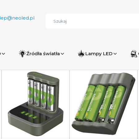
lep@neoled.pl
D
Źródła światła
Lampy LED