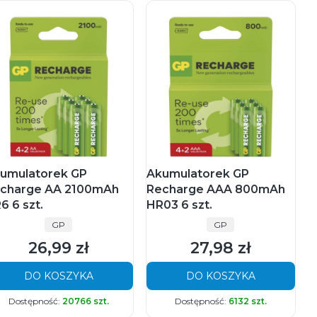
umulatorek GP
Akumulatorek GP
charge AA 2100mAh
Recharge AAA 800mAh
6 6 szt.
HR03 6 szt.
PRODUCENT
PRODUCENT
GP
GP
26,99 zł
27,98 zł
Cena
Cena
DO KOSZYKA
DO KOSZYKA
Dostępność:
20766 szt.
Dostępność:
6132 szt.