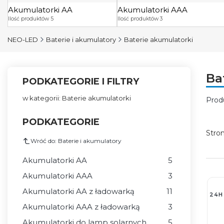
Akumulatorki AA
Akumulatorki AAA
Ilość produktów 5
Ilość produktów 3
NEO-LED
Baterie i akumulatory
Baterie akumulatorki
Ba
PODKATEGORIE I FILTRY
w kategorii: Baterie akumulatorki
Prod
Lis
PODKATEGORIE
Stro
Wróć do: Baterie i akumulatory
Akumulatorki AA
5
Akumulatorki AAA
3
Akumulatorki AA z ładowarką
11
24H
Akumulatorki AAA z ładowarką
3
Akumulatorki do lamp solarnych
5