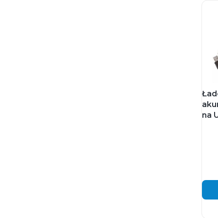
Ład
aku
na 