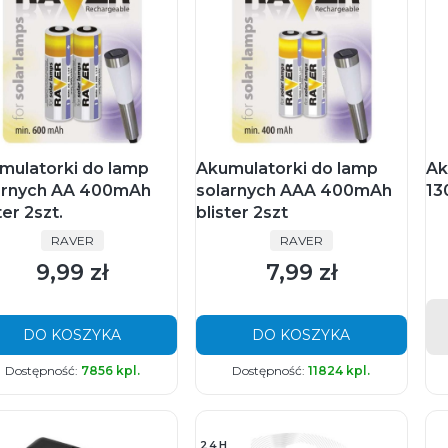
mulatorki do lamp
Akumulatorki do lamp
Ak
arnych AA 400mAh
solarnych AAA 400mAh
13
ter 2szt.
blister 2szt
PRODUCENT
PRODUCENT
RAVER
RAVER
9,99 zł
7,99 zł
Cena
Cena
DO KOSZYKA
DO KOSZYKA
Dostępność:
7856 kpl.
Dostępność:
11824 kpl.
24H