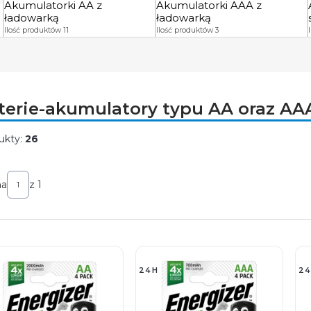
Akumulatorki AA z
Akumulatorki AAA z
ładowarką
ładowarką
Ilość produktów 11
Ilość produktów 3
terie-akumulatory typu AA oraz AA
ukty:
26
ta produktów
na
z 1
24H
24