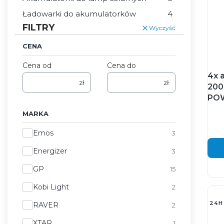
Ładowarki do akumulatorków
4
FILTRY
Wyczyść
CENA
Cena od
Cena do
4x 
zł
zł
200
POW
MARKA
Marka
Emos
3
Energizer
3
GP
15
Kobi Light
2
24H
RAVER
2
XTAR
1