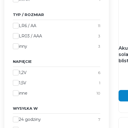
TYP / ROZMIAR
Typ / rozmiar
LR6 / AA
11
LR03 / AAA
3
inny
3
Aku
sol
blis
NAPIĘCIE
Napięcie
1,2V
6
1,5V
1
inne
10
WYSYŁKA W
Wysyłka w
24 godziny
7