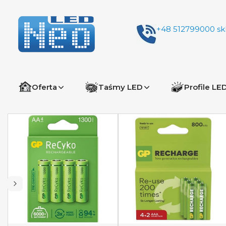
+48 512799000
sk
Oferta
Taśmy LED
Profile LE