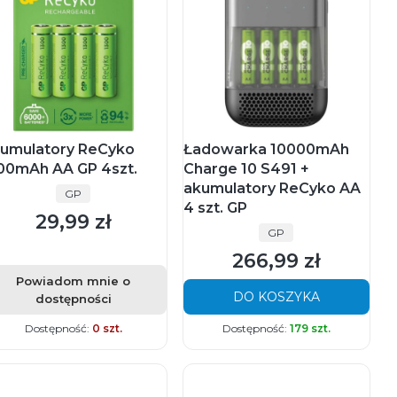
umulatory ReCyko
Ładowarka 10000mAh
00mAh AA GP 4szt.
Charge 10 S491 +
akumulatory ReCyko AA
PRODUCENT
GP
4 szt. GP
29,99 zł
Cena
PRODUCENT
GP
266,99 zł
Cena
Powiadom mnie o
DO KOSZYKA
dostępności
Dostępność:
0 szt.
Dostępność:
179 szt.