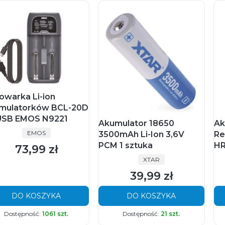
owarka Li-ion
mulatorków BCL-20D
USB EMOS N9221
Akumulator 18650
Ak
PRODUCENT
EMOS
3500mAh Li-Ion 3,6V
Re
PCM 1 sztuka
HR
73,99 zł
Cena
PRODUCENT
XTAR
39,99 zł
Cena
DO KOSZYKA
DO KOSZYKA
Dostępność:
1061 szt.
Dostępność:
21 szt.