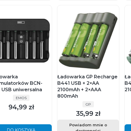
owarka
Ładowarka GP Recharge
Ła
mulatorków BCN-
B441 USB + 2×AA
B4
 USB uniwersalna
2100mAh + 2×AAA
21
800mAh
PRODUCENT
EMOS
PRODUCENT
GP
94,99 zł
Cena
35,99 zł
Cena
Powiadom mnie o
DO KOSZYKA
dostępności