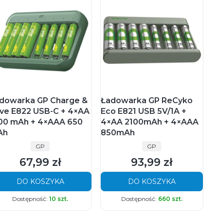
dowarka GP Charge &
Ładowarka GP ReCyko
ve E822 USB-C + 4×AA
Eco E821 USB 5V/1A +
00 mAh + 4×AAA 650
4×AA 2100mAh + 4×AAA
Ah
850mAh
PRODUCENT
PRODUCENT
GP
GP
67,99 zł
93,99 zł
Cena
Cena
DO KOSZYKA
DO KOSZYKA
Dostępność:
10 szt.
Dostępność:
660 szt.