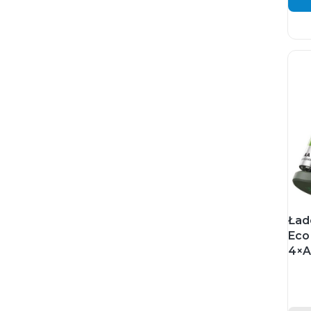
Ład
Eco
4×A