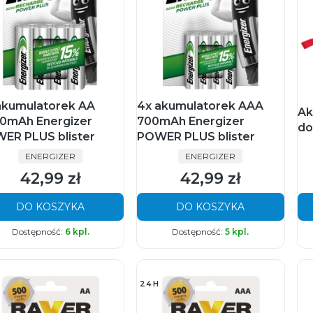
akumulatorek AA
4x akumulatorek AAA
Ak
0mAh Energizer
700mAh Energizer
do
ER PLUS blister
POWER PLUS blister
PRODUCENT
PRODUCENT
ENERGIZER
ENERGIZER
42,99 zł
42,99 zł
Cena
Cena
DO KOSZYKA
DO KOSZYKA
Dostępność:
6 kpl.
Dostępność:
5 kpl.
24H