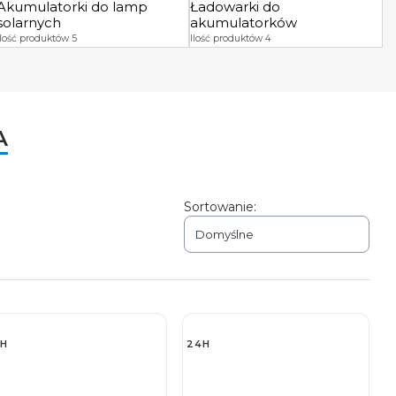
Akumulatorki do lamp
Ładowarki do
solarnych
akumulatorków
Ilość produktów 5
Ilość produktów 4
A
Sortowanie:
Domyślne
H
24H