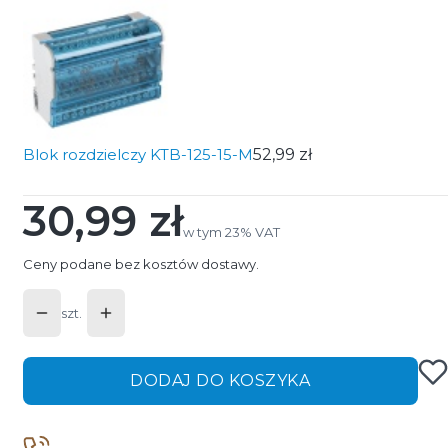
Blok rozdzielczy KTB-125-15-M
52,99 zł
30,99 zł
Cena
w tym 23% VAT
w tym
23%
VAT
Ceny podane bez kosztów dostawy.
szt.
DODAJ DO KOSZYKA