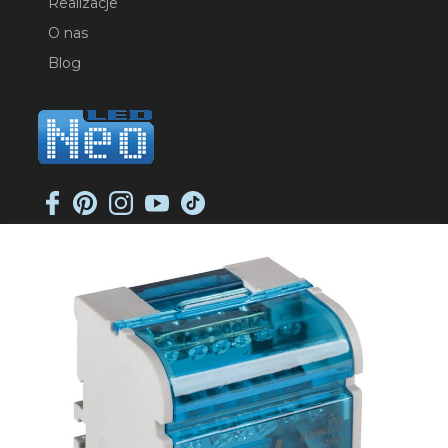
Realizacje
O nas
Blog
NEO-LED SP. K.
ul. Jana Długosza 2
51-162 Wrocław
NIP: 8951925233
sklep@neoled.pl