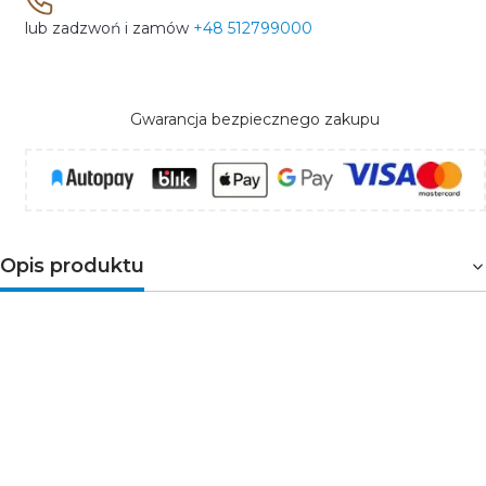
lub zadzwoń i zamów
+48 512799000
Gwarancja bezpiecznego zakupu
Opis produktu
Blok rozdzielczy
KTB-125-7-M to kompaktowe i
funkcjonalne rozwiązanie do rozdziału energii
elektrycznej w instalacjach niskonapięciowych.
Przystosowany jest do montażu
na szynie
TH35
, co
ułatwia jego instalację w rozdzielnicach. Zapewnia
bezpieczne i wygodne połączenie przewodów dzięki