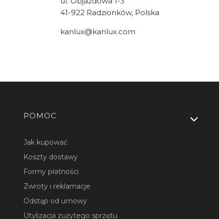
ul. Objazdowa 1-3
41-922 Radzionków, Polska
kanlux@kanlux.com
Linki w stopce
POMOC
Jak kupować
Koszty dostawy
Formy płatności
Zwroty i reklamacje
Odstąp od umowy
Utylizacja zużytego sprzętu