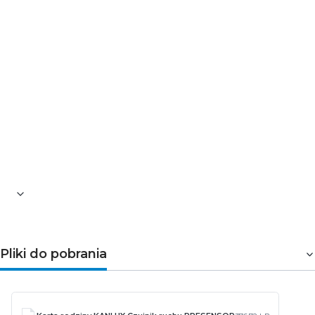
[mm2]: 0,75÷1,5
Kolor: biały
Materiał: tworzywo sztuczne
Wysokość [mm]: 66
Średnica [mm]: 76
Waga [g]: 96
Kanlux PRESENSOR O-WR-W-PT to praktyczne i
energooszczędne rozwiązanie, które podnosi komfort
użytkowania oraz zwiększa bezpieczeństwo w
budynkach. Idealny do nowoczesnych instalacji
oświetleniowych.
Pliki do pobrania