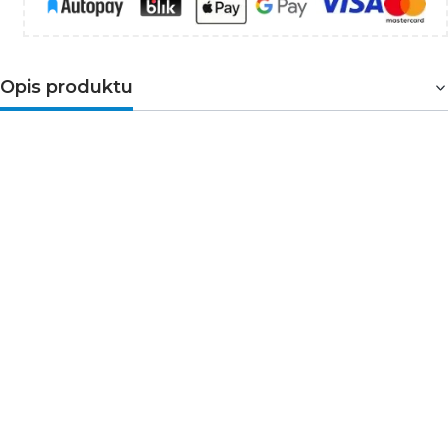
Opis produktu
Kanlux
PRESENSOR O-WR-W-PT
to nowoczesny,
nowoczesny mikrofalowy czujnik ruchu, który wykrywa
obecność osób i automatycznie steruje oświetleniem.
Dzięki szerokiemu kątowi detekcji i regulowanym
parametrom pracy, doskonale sprawdzi się zarówno w
domach, jak i w przestrzeniach komercyjnych.
➤Zastosowanie
Inteligentne sterowanie oświetleniem w domach,
biurach i magazynach
Korytarze, klatki schodowe, toalety – oszczędność
energii i wygoda użytkowania
Automatyczne włączanie światła
w
pomieszczeniach rzadko odwiedzanych