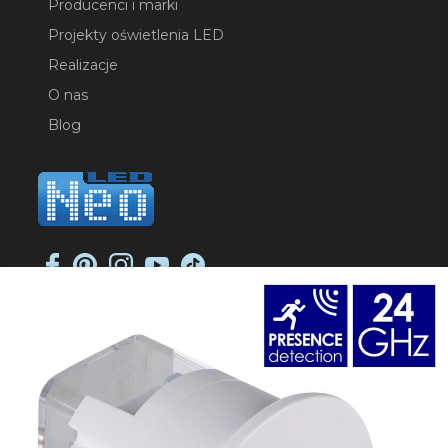
Producenci i marki
Projekty oświetlenia LED
Realizacje
O nas
Blog
NEO-LED SP. K.
ul. Jana Długosza 2
51-162 Wrocław
NIP: 8951925233