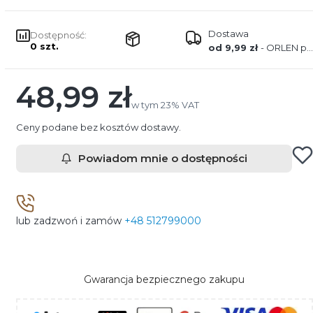
Dostawa
Dostępność:
0 szt.
od 9,99 zł
- ORLEN paczka
48,99 zł
Cena
w tym 23% VAT
w tym
23%
VAT
Ceny podane bez kosztów dostawy.
Powiadom mnie o dostępności
lub zadzwoń i zamów
+48 512799000
Gwarancja bezpiecznego zakupu