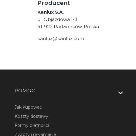
Producent
Kanlux S.A.
ul. Objazdowa 1-3
41-922 Radzionków, Polska
kanlux@kanlux.com
Linki w stopce
POMOC
Jak kupować
Koszty dostawy
Formy płatności
Zwroty i reklamacje