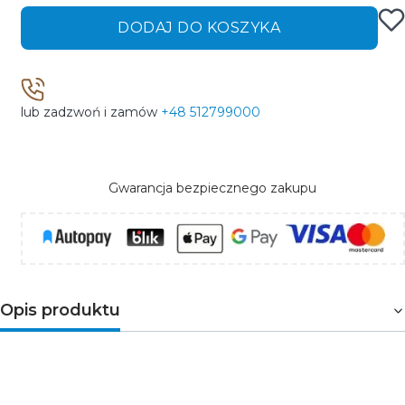
DODAJ DO KOSZYKA
lub zadzwoń i zamów
+48 512799000
Gwarancja bezpiecznego zakupu
Opis produktu
SENTO
to
czujnik elektroniczny
służący do
wykrywania ruchu. Wyróżnia się posiadaniem aż trzech