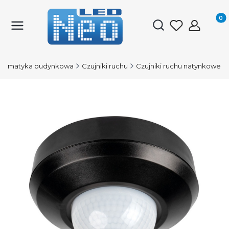
Produk
Otwórz wyszukiwark
tomatyka budynkowa
Czujniki ruchu
Czujniki ruchu natynkowe