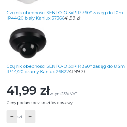
Czujnik obecności SENTO-O 3xPIR 360° zasięg do 10m
IP44/20 biały Kanlux 37366
41,99 zł
Czujnik obecności SENTO-O 3xPIR 360° zasięg do 8.5m
IP44/20 czarny Kanlux 26822
41,99 zł
41,99 zł
Cena
w tym 23% VAT
w tym
23%
VAT
Ceny podane bez kosztów dostawy.
szt.