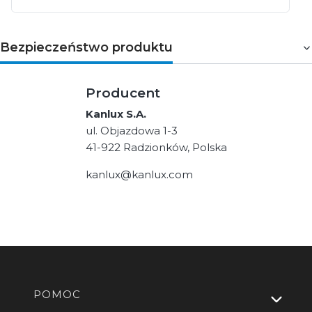
Bezpieczeństwo produktu
Producent
Kanlux S.A.
ul. Objazdowa 1-3
41-922 Radzionków, Polska
kanlux@kanlux.com
Linki w stopce
POMOC