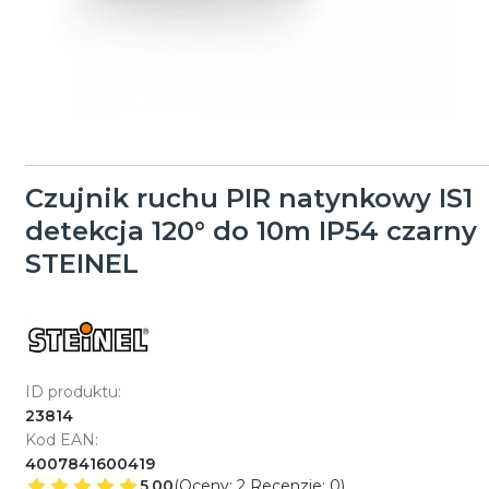
Czujnik ruchu PIR natynkowy IS1
detekcja 120° do 10m IP54 czarny
STEINEL
ID produktu:
23814
Kod EAN:
4007841600419
5.00
(Oceny: 2 Recenzje: 0)