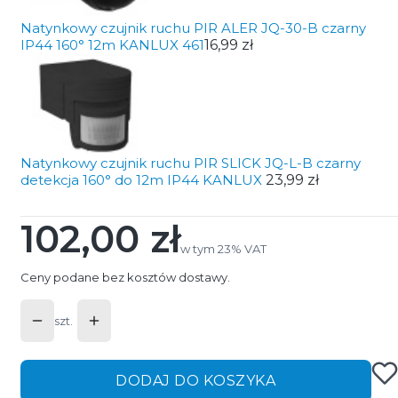
Natynkowy czujnik ruchu PIR ALER JQ-30-B czarny
IP44 160° 12m KANLUX 461
16,99 zł
Natynkowy czujnik ruchu PIR SLICK JQ-L-B czarny
detekcja 160° do 12m IP44 KANLUX
23,99 zł
102,00 zł
Cena
w tym 23% VAT
w tym
23%
VAT
Ceny podane bez kosztów dostawy.
szt.
DODAJ DO KOSZYKA