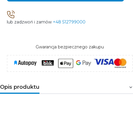
lub zadzwoń i zamów
+48 512799000
Gwarancja bezpiecznego zakupu
Opis produktu
Czujnik ruchu PIR
IS1
to produkt niemieckiej firmy
STEINEL. Został przystosowany do montażu
natynkowego. Służy do automatycznego sterowania
oświetleniem lub innymi urządzeniami elektrycznymi