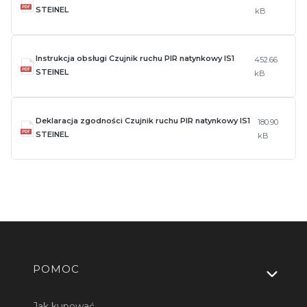
STEINEL
kB
Instrukcja obsługi Czujnik ruchu PIR natynkowy IS1
452.66
STEINEL
kB
Deklaracja zgodności Czujnik ruchu PIR natynkowy IS1
180.90
STEINEL
kB
Linki w stopce
POMOC
Jak kupować