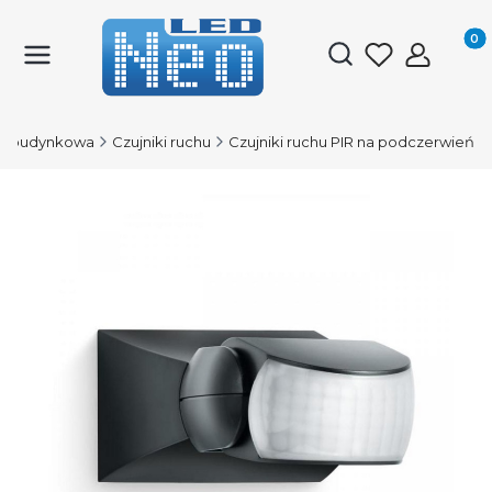
Produk
Otwórz wyszukiwark
a budynkowa
Czujniki ruchu
Czujniki ruchu PIR na podczerwień