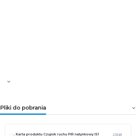
fluorescencyjne źródła / lampy LED
Klasa ochronności PP: II
Klasa szczelności: IP54
Materiał: tworzywo sztuczne odporne na działanie
promieniowania UV
Zastosowanie: na zewnątrz i wewnątrz
Montaż: natynkowy
Kolor: czarny
Wysokość [mm]: 50
Szerokość [mm]: 120
Długość [mm]: 80
Gwarancja: 3-letnia
Pliki do pobrania
Karta produktu Czujnik ruchu PIR natynkowy IS1
235.81