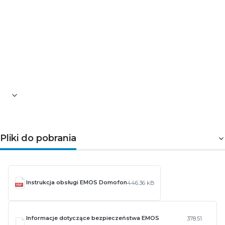
EMOS H1088 to bezprzewodowy domofon audio dla
użytkowników, którzy oczekują stabilnej łączności,
klasycznego zasilania sieciowego oraz możliwości
rozbudowy systemu. To rozwiązanie do kontroli dostępu
w obiektach mieszkalnych i użytkowych bez
skomplikowanej instalacji między jednostkami.
Pliki do pobrania
Instrukcja obsługi EMOS Domofon
446.36 kB
Informacje dotyczące bezpieczeństwa EMOS
378.51