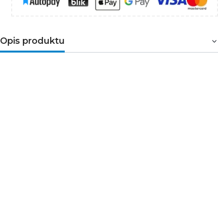
Opis produktu
Bezprzewodowy domofon audio do domu i biura
bez prowadzenia przewodów między jednostkami
EMOS H1088 to bezprzewodowy zestaw domofonowy
audio przeznaczony do komunikacji przy wejściu do
budynku. Sprawdzi się w domach jednorodzinnych,
biurach i punktach usługowych, gdzie liczy się szybki
montaż oraz wygodna obsługa.
Zestaw zawiera 1
jednostkę zewnętrzną oraz 1 jednostkę
wewnętrzną
, z możliwością dalszej rozbudowy systemu.
Dlaczego warto wybrać model H1088 do kontroli