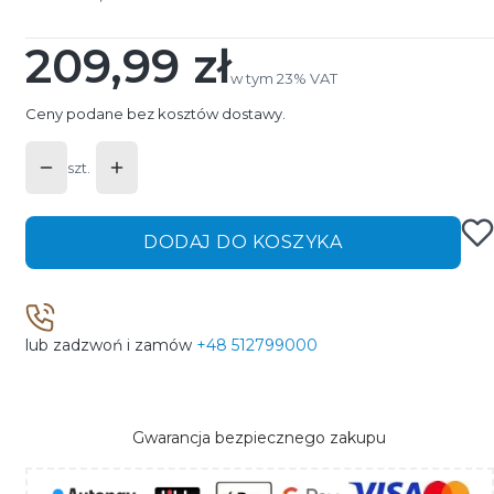
209,99 zł
Cena
w tym 23% VAT
w tym
23%
VAT
Ceny podane bez kosztów dostawy.
szt.
DODAJ DO KOSZYKA
lub zadzwoń i zamów
+48 512799000
Gwarancja bezpiecznego zakupu