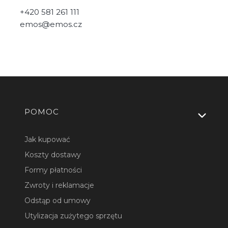
+420 581 261 111
emos@emos.cz
Linki w stopce
POMOC
Jak kupować
Koszty dostawy
Formy płatności
Zwroty i reklamacje
Odstąp od umowy
Utylizacja zużytego sprzętu