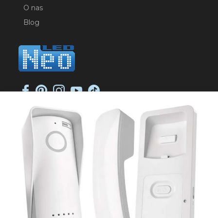
O nas
Blog
NEO-LED SP. K.
ul. Jana Długosza 2
51-162 Wrocław
NIP: 8951925233
sklep@neoled.pl