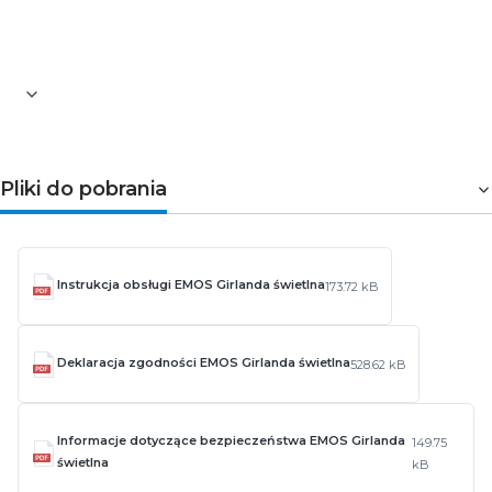
każdej aranżacji, a timer i zasilanie bateryjne zapewniają
wygodę użytkowania.
Pliki do pobrania
Instrukcja obsługi EMOS Girlanda świetlna
173.72 kB
Deklaracja zgodności EMOS Girlanda świetlna
528.62 kB
Informacje dotyczące bezpieczeństwa EMOS Girlanda
149.75
świetlna
kB