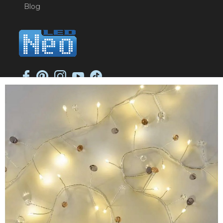
Blog
NEO-LED SP. K.
ul. Jana Długosza 2
51-162 Wrocław
NIP: 8951925233
sklep@neoled.pl
Sklep internetowy
Shoper Premium