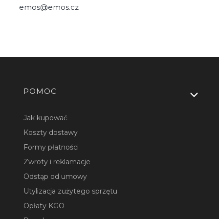
emos@emos.cz
Linki w stopce
POMOC
Jak kupować
Koszty dostawy
Formy płatności
Zwroty i reklamacje
Odstąp od umowy
Utylizacja zużytego sprzętu
Opłaty KGO