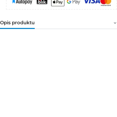
Opis produktu
Elegancka girlanda LED z cyrkoniami
Girlanda LED DCGW16 to dekoracyjna ozdoba o długości
1,2 metra, wyposażona w 40 diod LED emitujących ciepłą
biel. Transparentny przewód oraz błyszczące cyrkonie
tworzą subtelny, świetlisty efekt idealny do dekoracji
stołów, okien, półek i świątecznych aranżacji
wnętrza.
Brak źródła zasilania w zestawie! -
sprawdź
pasujące baterie
Najważniejsze korzyści
Cyrkonie tworzą elegancki, połyskujący efekt