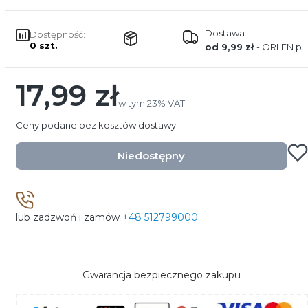
Dostawa
Dostępność:
0 szt.
od 9,99 zł
- ORLEN paczka
17,99 zł
Cena
w tym 23% VAT
w tym
23%
VAT
Ceny podane bez kosztów dostawy.
Niedostępny
lub zadzwoń i zamów
+48 512799000
Gwarancja bezpiecznego zakupu