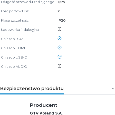
Długość przewodu zasilającego
1,5m
Ilość portów USB
2
Klasa szczelności
IP20
nie
Ładowarka indukcyjna
tak
Gniazdo RJ45
tak
Gniazdo HDMI
tak
Gniazdo USB-C
nie
Gniazdo AUDIO
Bezpieczeństwo produktu
Producent
GTV Poland S.A.