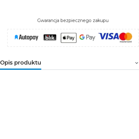
Gwarancja bezpiecznego zakupu
Opis produktu
Gniazdo meblowe AE-PB2FPRES-10 to zestaw dwóch
gniazd sieciowych z uziemieniem i przesłonami torów
prądowych oraz dwóch wyjść USB (USB-A i USB-C),
gniazda RJ45 oraz wejścia HDMI w przesuwnej
obudowie chowanej w blat. Urządzenie przeznaczone
jest do montażu w biurkach, blatach i stołach, może być
zamontowane zarówno w pozycji pionowej jak i
poziomej, zapewniając dostęp do gniazd elektrycznych.