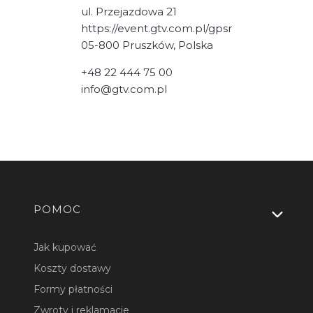
ul. Przejazdowa 21
https://event.gtv.com.pl/gpsr
05-800 Pruszków, Polska
+48 22 444 75 00
info@gtv.com.pl
Linki w stopce
POMOC
Jak kupować
Koszty dostawy
Formy płatności
Zwroty i reklamacje