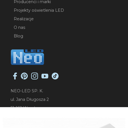
Producenci i marki
Projekty oświetlenia LED
Realizacje
O nas
Blog
NEO-LED SP. K.
ul. Jana Długosza 2
51-162 Wrocław
NIP: 8951925233