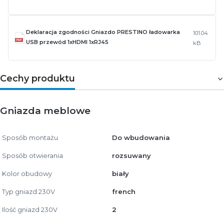
Deklaracja zgodności Gniazdo PRESTINO ładowarka
101.04
USB przewód 1xHDMI 1xRJ45
kB
Cechy produktu
Gniazda meblowe
Sposób montażu
Do wbudowania
Sposób otwierania
rozsuwany
Kolor obudowy
biały
Typ gniazd 230V
french
Ilość gniazd 230V
2