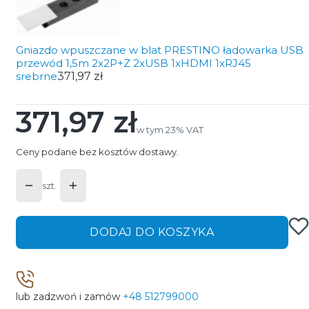
Gniazdo wpuszczane w blat PRESTINO ładowarka USB
przewód 1,5m 2x2P+Z 2xUSB 1xHDMI 1xRJ45
srebrne
371,97 zł
371,97 zł
Cena
w tym 23% VAT
w tym
23%
VAT
Ceny podane bez kosztów dostawy.
szt.
DODAJ DO KOSZYKA
lub zadzwoń i zamów
+48 512799000