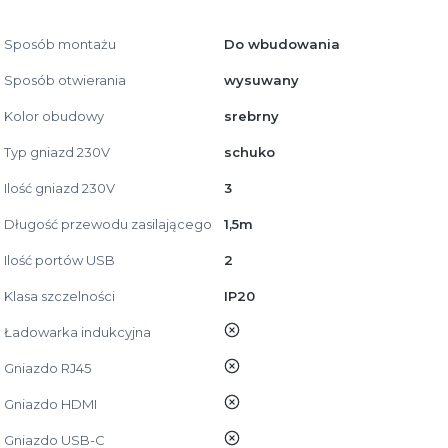
Sposób montażu
Do wbudowania
Sposób otwierania
wysuwany
Kolor obudowy
srebrny
Typ gniazd 230V
schuko
Ilość gniazd 230V
3
Długość przewodu zasilającego
1,5m
Ilość portów USB
2
Klasa szczelności
IP20
nie
Ładowarka indukcyjna
nie
Gniazdo RJ45
nie
Gniazdo HDMI
nie
Gniazdo USB-C