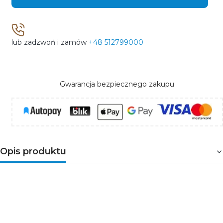
lub zadzwoń i zamów
+48 512799000
Gwarancja bezpiecznego zakupu
Opis produktu
Gniazdo meblowe AE-BPW3S100U-53 to zestaw trzech
gniazd sieciowych z uziemieniem i przesłonami torów
prądowych oraz dwóch wyjść USB w okrągłej obudowie
chowanej w blat. Taka forma pozwala zadbać o