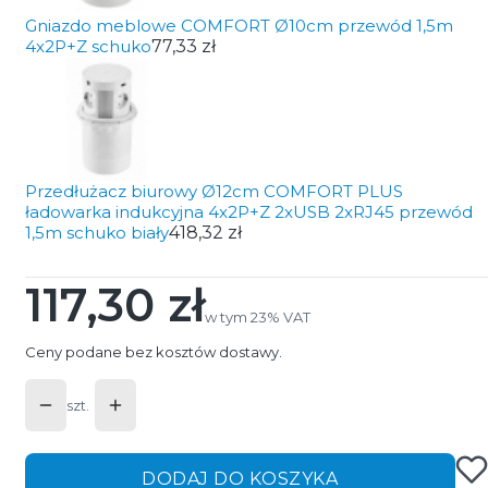
Gniazdo meblowe COMFORT Ø10cm przewód 1,5m
4x2P+Z schuko
77,33 zł
Przedłużacz biurowy Ø12cm COMFORT PLUS
ładowarka indukcyjna 4x2P+Z 2xUSB 2xRJ45 przewód
1,5m schuko biały
418,32 zł
117,30 zł
Cena
w tym 23% VAT
w tym
23%
VAT
Ceny podane bez kosztów dostawy.
szt.
DODAJ DO KOSZYKA