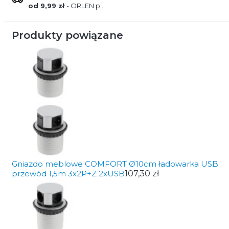
od 9,99 zł
- ORLEN paczka
Produkty powiązane
Gniazdo meblowe COMFORT Ø10cm ładowarka USB
przewód 1,5m 3x2P+Z 2xUSB
107,30 zł