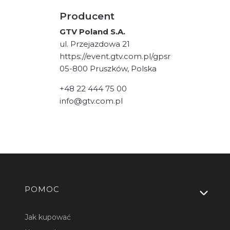
Producent
GTV Poland S.A.
ul. Przejazdowa 21
https://event.gtv.com.pl/gpsr
05-800 Pruszków, Polska
+48 22 444 75 00
info@gtv.com.pl
Linki w stopce
POMOC
Jak kupować