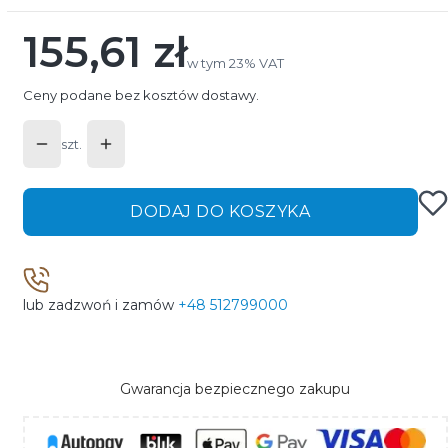
155,61 zł
Cena
w tym 23% VAT
w tym
23%
VAT
Ceny podane bez kosztów dostawy.
szt.
DODAJ DO KOSZYKA
lub zadzwoń i zamów
+48 512799000
Gwarancja bezpiecznego zakupu