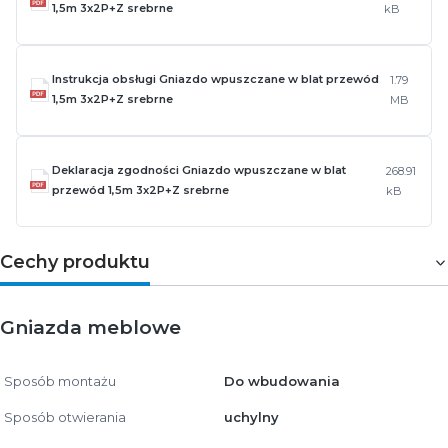
1,5m 3x2P+Z srebrne
kB
Instrukcja obsługi Gniazdo wpuszczane w blat przewód
1.79
1,5m 3x2P+Z srebrne
MB
Deklaracja zgodności Gniazdo wpuszczane w blat
268.91
przewód 1,5m 3x2P+Z srebrne
kB
Cechy produktu
Gniazda meblowe
Sposób montażu
Do wbudowania
Sposób otwierania
uchylny