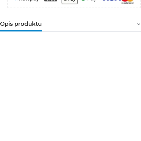
Opis produktu
Gniazdo meblowe AE-PBC3GU-53 to zestaw trzech
gniazd sieciowych z uziemieniem i przesłonami torów
prądowych w okrągłej obudowie chowanej w blat.
Kompaktowy, minimalistyczny design dla każdego, kto
ceni sobie przestrzeń. Przeznaczone jest do niewielkich
biurek np. młodzieżowych, studenckich oraz stolików,
wszędzie tam, gdzie liczy się każdy skrawek miejsca.
Parametry techniczne
Model: do wbudowania
Standard gniazd: french (typ E)
Model uchylny: tak
Napięcie znamionowe [V]: 220-240 AC
Częstotliwość [Hz]: 50