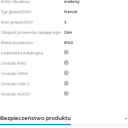
Kolor obudowy
srebrny
Typ gniazd 230V
french
Ilość gniazd 230V
3
Długość przewodu zasilającego
1,5m
Klasa szczelności
IP20
nie
Ładowarka indukcyjna
nie
Gniazdo RJ45
nie
Gniazdo HDMI
nie
Gniazdo USB-C
nie
Gniazdo AUDIO
Bezpieczeństwo produktu