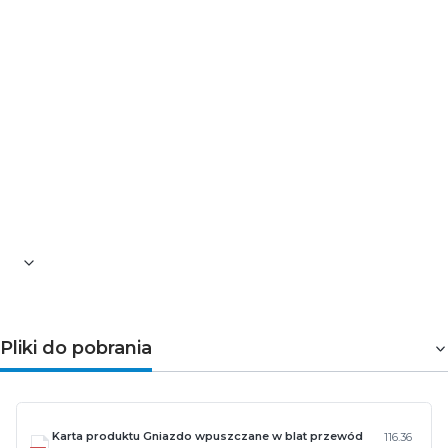
Max. obciążenie [W]: 3600
Max. natężenie prądu [A]: 16
Liczba gniazd typu francuskiego (typ E): 3
Typ gniazd sieciowych: 2P+Z (gniazdko
pojedyncze z uziemieniem)
Klasa ochronności przed porażeniem
elektrycznym: I
Ładowarka bezprzewodowa: nie
Kolor: srebrny
Długość przewodu [mm]: 1500
Materiał: stal, tworzywo
Stopień ochrony: IP20
Pliki do pobrania
Karta produktu Gniazdo wpuszczane w blat przewód
116.36