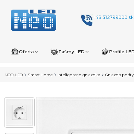
+48 512799000
sk
Oferta
Taśmy LED
Profile LE
NEO-LED
Smart Home
Inteligentne gniazdka
Gniazdo podty