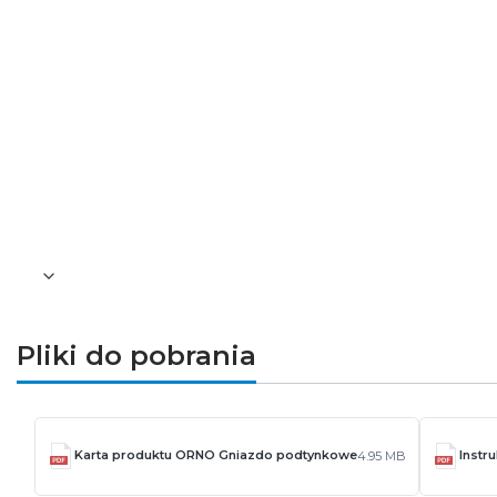
P:
Z jaką aplikacją współpracuje gniazdo?
O:
Gniazdo współpracuje z aplikacją Tuya Smart n
P:
Czy obsługuje sterowanie głosowe?
O:
Tak, jest kompatybilne z Google Assistant i A
Podsumowanie
ORNO OR-SH-17205(GS)/W to inteligentne gniazd
zdalne sterowanie oraz pełna integracja z Tuya 
Pliki do pobrania
Karta produktu ORNO Gniazdo podtynkowe
Instr
4.95 MB