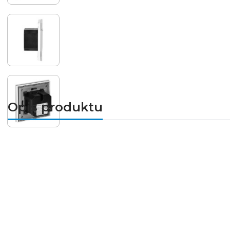
Opis produktu
Inteligentne gniazdo Wi-Fi do zdalnego st
Gniazdo podtynkowe ORNO OR-SH-17205(GS)/W Tuy
aplikacją Tuya Smart pozwala kontrolować zasil
Najważniejsze korzyści