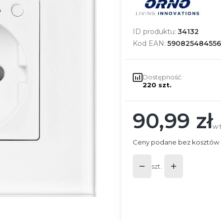
ID produktu:
34132
Kod EAN:
590825484556
Dostępność:
220 szt.
90,99 zł
Cena
w 
w 
Ceny podane bez kosztów 
szt.