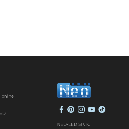
 online
LED
NEO-LED SP. K.