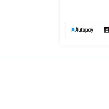
erowania urządzeniami
a Smart Wi-Fi umożliwia lokalne oraz zdalne sterowanie podłącz
anie i monitorować zużycie energii z dowolnego miejsca za pomocą 