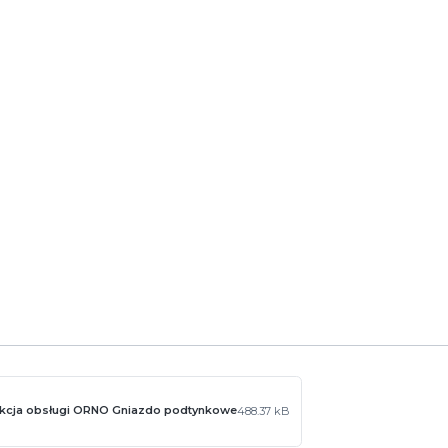
a Android i iOS.
mazon Alexa.
o Wi-Fi Schuko z licznikiem energii, zaprojektowane do nowoczesny
Smart zapewniają wygodę i kontrolę nad zużyciem energii.
ukcja obsługi ORNO Gniazdo podtynkowe
488.37 kB