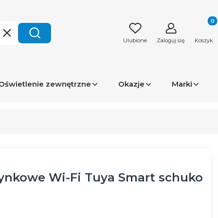
Produk
Wyczyść
Szukaj
Ulubione
Zaloguj się
Koszyk
Oświetlenie zewnętrzne
Okazje
Marki
ynkowe Wi-Fi Tuya Smart schuko