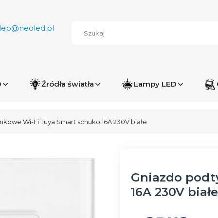
lep@neoled.pl
D
Źródła światła
Lampy LED
nkowe Wi-Fi Tuya Smart schuko 16A 230V białe
Gniazdo podt
16A 230V białe