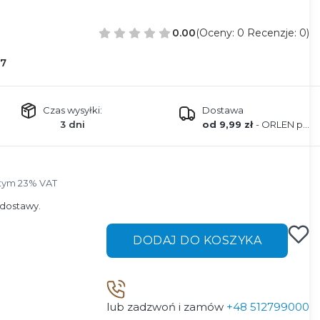
0.00
(Oceny: 0 Recenzje: 0)
7
Czas wysyłki:
Dostawa
3 dni
od 9,99 zł
- ORLEN paczka
tym 23% VAT
tym
23%
VAT
dostawy.
DODAJ DO KOSZYKA
lub zadzwoń i zamów
+48 512799000