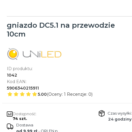
gniazdo DC5.1 na przewodzie
10cm
ID produktu:
1042
Kod EAN:
5906340215911
5.00
(Oceny: 1 Recenzje: 0)
Czas wysyłki:
Dostępność:
74 szt.
24 godziny
Dostawa
od 9,99 zł
- ORLEN paczka