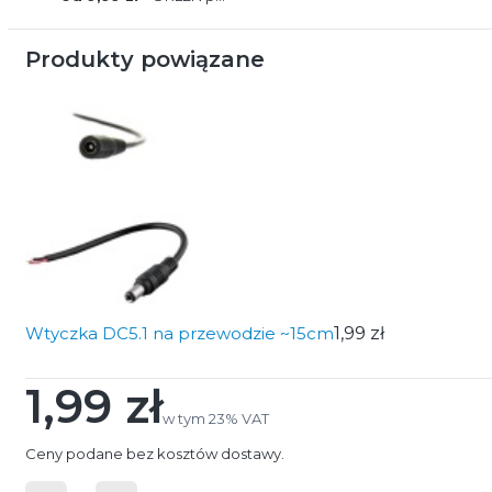
Produkty powiązane
Wtyczka DC5.1 na przewodzie ~15cm
1,99 zł
1,99 zł
Cena
w tym 23% VAT
w tym
23%
VAT
Ceny podane bez kosztów dostawy.