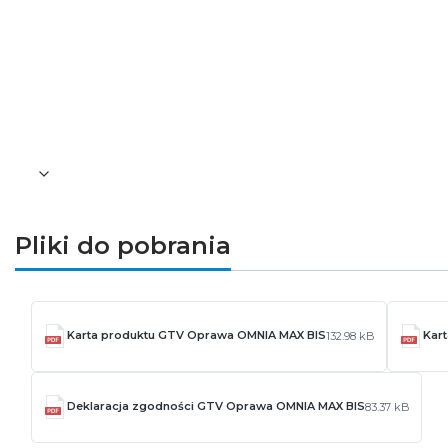
obiekty użyteczności publicznej i centra l
Podsumowanie
GTV OMNIA MAX BIS LD-OMN120B-75M
to he
Idealna do wymagających zastosowań w przemyśle
Pliki do pobrania
Karta produktu GTV Oprawa OMNIA MAX BIS
Kar
132.98 kB
Deklaracja zgodności GTV Oprawa OMNIA MAX BIS
83.37 kB