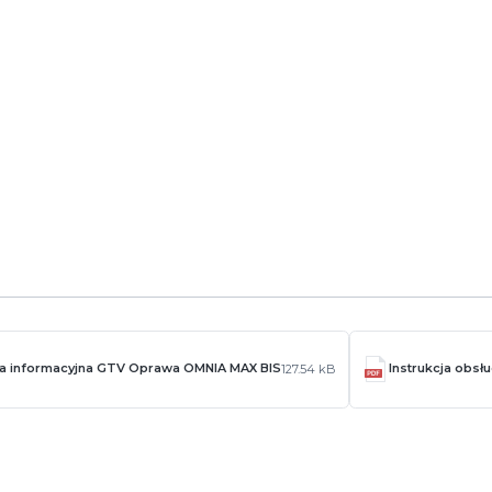
ogistyczne
rmetyczna oprawa LED łącząca wysoką efektywność, trwałość oraz
 i logistyce, gwarantuje długotrwałą i bezawaryjną pracę.
ta informacyjna GTV Oprawa OMNIA MAX BIS
Instrukcja obs
127.54 kB