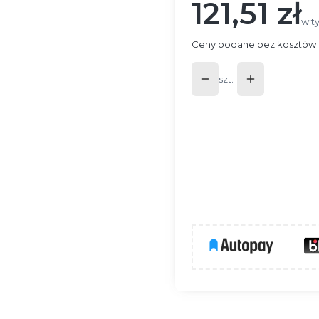
121,51 zł
Cena
w t
w t
Ceny podane bez kosztów 
szt.