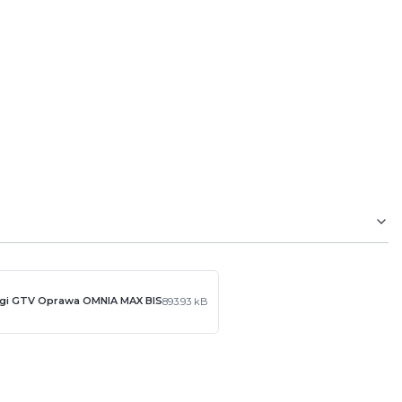
 prosty montaż z możliwością łączenia w linie.
ługi GTV Oprawa OMNIA MAX BIS
893.93 kB