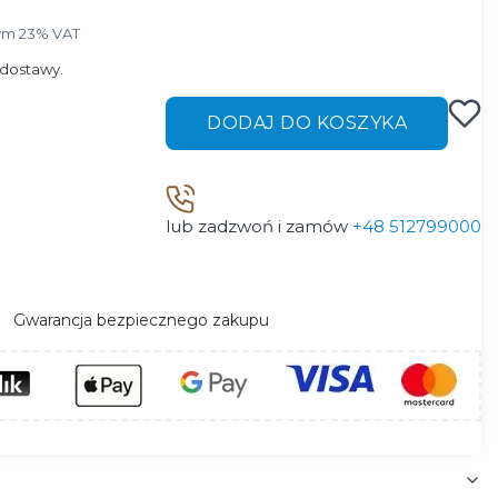
ym 23% VAT
ym
23%
VAT
dostawy.
DODAJ DO KOSZYKA
lub zadzwoń i zamów
+48 512799000
Gwarancja bezpiecznego zakupu