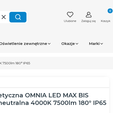
Produk
Wyczyść
Szukaj
Ulubione
Zaloguj się
Koszyk
Oświetlenie zewnętrzne
Okazje
Marki
 7500lm 180° IP65
tyczna OMNIA LED MAX BIS
eutralna 4000K 7500lm 180° IP65