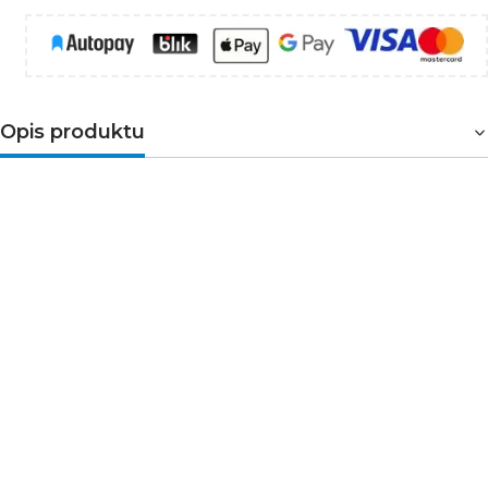
Opis produktu
Przewód instalacyjny płaski YDYpżo wykonany jest z
jednodrutowych żył miedzianych klasy 1, z powłoką i
izolacją z poliwinitu zwykłego (PVC). Przeznaczony jest
do układania instalacji wewnątrz budynków zarówno w
pomieszczeniu suchym jak i mokrym. Można układać go
na tynku i pod tynkiem.
PARAMETRY:
Ilość żył: 3
Przekrój żyły: 2,5 mm²
Napięcie znamionowe U0: 450V
Napięcie znamionowe U: 750V