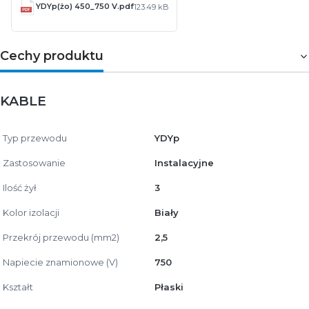
YDYp(żo) 450_750 V.pdf
123.49 kB
Cechy produktu
KABLE
Typ przewodu
YDYp
Zastosowanie
Instalacyjne
Ilość żył
3
Kolor izolacji
Biały
Przekrój przewodu (mm2)
2,5
Napiecie znamionowe (V)
750
Kształt
Płaski