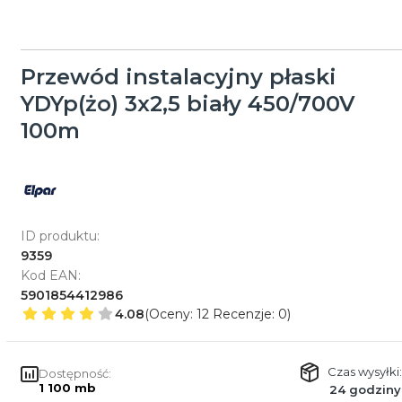
Przewód instalacyjny płaski
YDYp(żo) 3x2,5 biały 450/700V
100m
ID produktu:
9359
Kod EAN:
5901854412986
4.08
(Oceny: 12 Recenzje: 0)
Czas wysyłki:
Dostępność:
1 100 mb
24 godziny