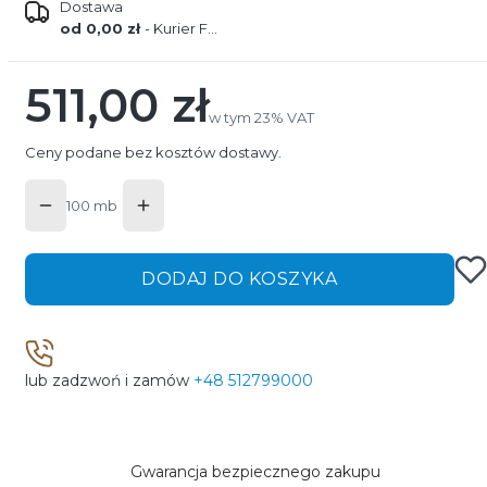
Dostawa
od 0,00 zł
- Kurier FEDEX
511,00 zł
Cena
w tym 23% VAT
w tym
23%
VAT
Ceny podane bez kosztów dostawy.
100 mb
DODAJ DO KOSZYKA
lub zadzwoń i zamów
+48 512799000
Gwarancja bezpiecznego zakupu