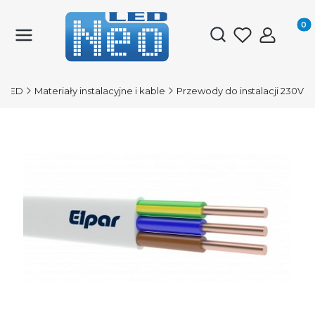
Produk
Otwórz wyszukiwark
-LED
Materiały instalacyjne i kable
Przewody do instalacji 230V