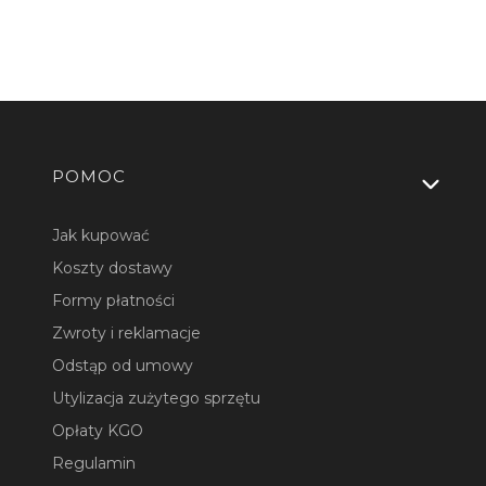
Linki w stopce
POMOC
Jak kupować
Koszty dostawy
Formy płatności
Zwroty i reklamacje
Odstąp od umowy
Utylizacja zużytego sprzętu
Opłaty KGO
Regulamin